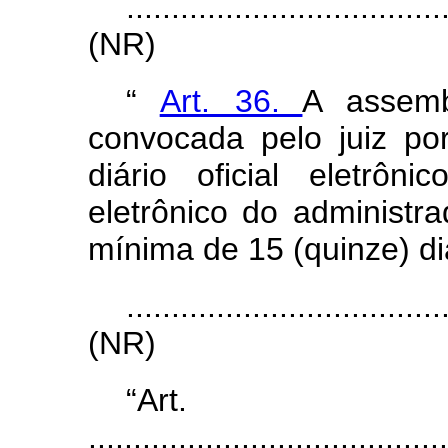
...................................
(NR)
“
Art. 36.
A assemb
convocada pelo juiz po
diário oficial eletrôni
eletrônico do administra
mínima de 15 (quinze) di
...................................
(NR)
“Ar
........................................