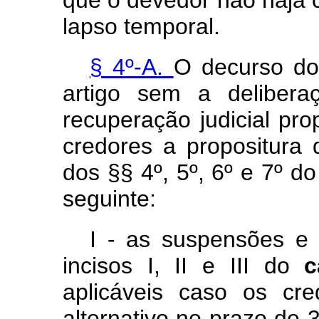
que o devedor não haja 
lapso temporal.
§ 4º-A.
O decurso do
artigo sem a delibera
recuperação judicial pro
credores a propositura 
dos §§ 4º, 5º, 6º e 7º do
seguinte:
I - as suspensões e 
incisos I, II e III do
aplicáveis caso os cr
alternativo no prazo de 3