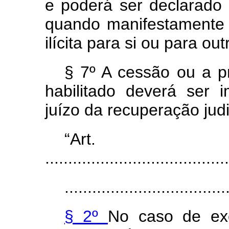
e poderá ser declarado
quando manifestamente 
ilícita para si ou para ou
§ 7º A cessão ou a p
habilitado deverá ser
juízo da recuperação judi
“Ar
........................................
...................................
§ 2º
No caso de exe