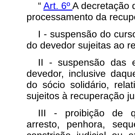
“
Art. 6º
A decretação d
processamento da recuper
I - suspensão do curs
do devedor sujeitas ao r
II - suspensão das 
devedor, inclusive daqu
do sócio solidário, rela
sujeitos à recuperação jud
III - proibição de 
arresto, penhora, seq