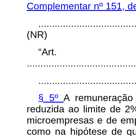
Complementar nº 151, d
...................................
(NR)
“Ar
........................................
...................................
§ 5º
A remuneração d
reduzida ao limite de 2
microempresas e de em
como na hipótese de que