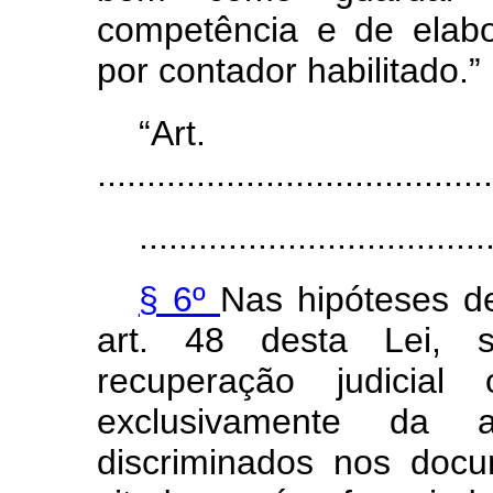
competência e de elabo
por contador habilitado.”
“Ar
........................................
...................................
§ 6º
Nas hipóteses d
art. 48 desta Lei, s
recuperação judicial
exclusivamente da a
discriminados nos doc