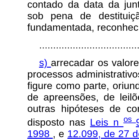
contado da data da jun
sob pena de destituiçã
fundamentada, reconhecid
...................................
s)
arrecadar os valor
processos administrativos
figure como parte, oriun
de apreensões, de leilõ
outras hipóteses de con
os
disposto nas
Leis n
1998
, e
12.099, de 27 