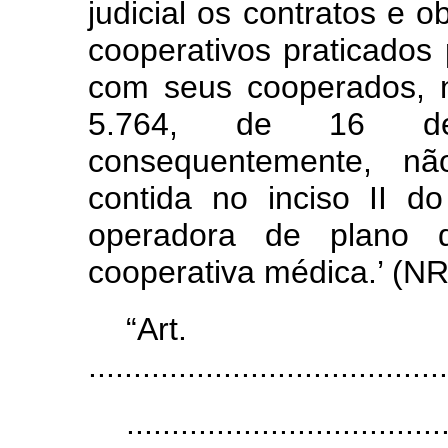
judicial os contratos e 
cooperativos praticados
com seus cooperados, n
5.764, de 16 d
consequentemente, n
contida no inciso II d
operadora de plano d
cooperativa médica.’ (NR
“Ar
........................................
...................................