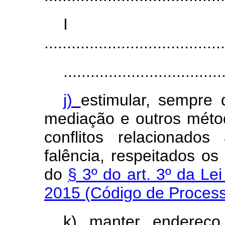
I
........................................
...................................
j)
estimular, sempre 
mediação e outros métod
conflitos relacionado
falência, respeitados os 
do
§ 3º do art. 3º da Le
2015 (Código de Process
k) manter endereço 