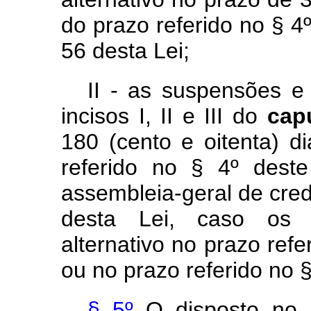
do prazo referido no § 4º
56 desta Lei;
II - as suspensões e
incisos I, II e III do
cap
180 (cento e oitenta) d
referido no § 4º deste
assembleia-geral de credo
desta Lei, caso os 
alternativo no prazo refe
ou no prazo referido no §
§ 5º
O disposto no 