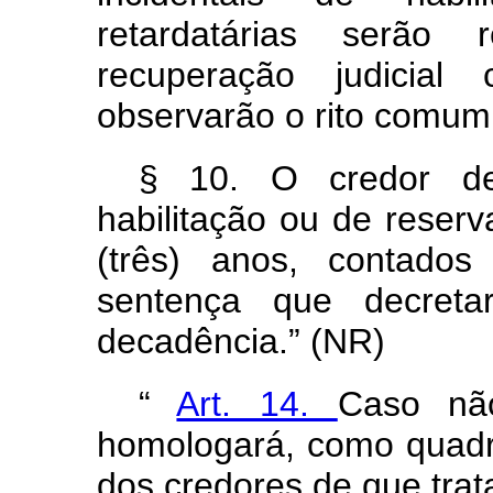
retardatárias serão 
recuperação judicia
observarão o rito comum
§ 10. O credor de
habilitação ou de reser
(três) anos, contado
sentença que decreta
decadência.” (NR)
“
Art. 14.
Caso nã
homologará, como quadro
dos credores de que trata