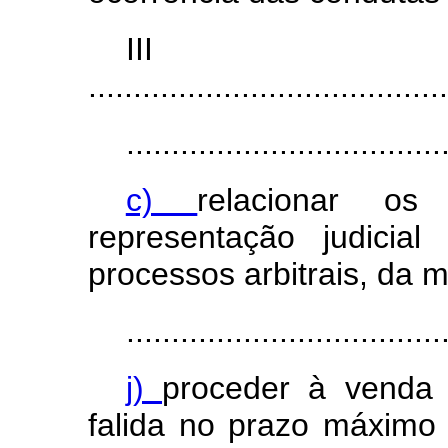
II
........................................
...................................
c)
relacionar o
representação judicial 
processos arbitrais, da m
...................................
j)
proceder à venda
falida no prazo máximo 