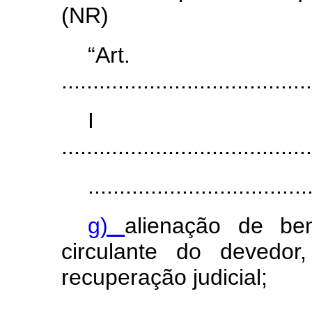
(NR)
“Ar
........................................
I
........................................
...................................
g)
alienação de be
circulante do devedor
recuperação judicial;