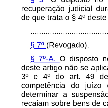
recuperação judicial d
de que trata o § 4º deste 
...................................
§ 7º
(Revogado).
§ 7º-A.
O disposto no
deste artigo não se aplic
3º e 4º do art. 49 des
competência do juízo 
determinar a suspensã
recaiam sobre bens de c