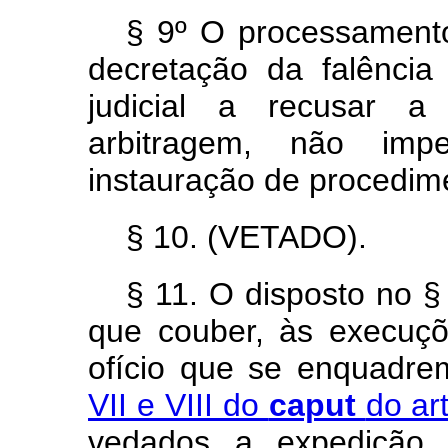
§ 9º O processamento
decretação da falência
judicial a recusar a
arbitragem, não im
instauração de procedime
§ 10. (VETADO).
§ 11. O disposto no § 
que couber, às execuçõ
ofício que se enquadr
VII e VIII do
caput
do ar
vedados a expedição 