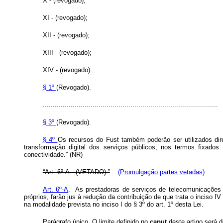
X - (revogado);
XI - (revogado);
XII - (revogado);
XIII - (revogado);
XIV - (revogado).
§ 1º
(Revogado).
........................................................................................
§ 3º
(Revogado).
§ 4º
Os recursos do Fust também poderão ser utilizados dir
transformação digital dos serviços públicos, nos termos fixados 
conectividade.” (NR)
“Art. 6º-A. (VETADO).”
(Promulgação partes vetadas)
Art. 6º-A
. As prestadoras de serviços de telecomunicações q
próprios, farão jus à redução da contribuição de que trata o inciso 
na modalidade prevista no inciso I do § 3º do art. 1º desta Lei.
Parágrafo único. O limite definido no
caput
deste artigo será d