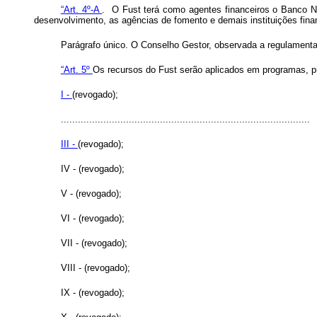
“Art. 4º-A
. O Fust terá como agentes financeiros o Banco N
desenvolvimento, as agências de fomento e demais instituições fina
Parágrafo único. O Conselho Gestor, observada a regulament
“Art. 5º
Os recursos do Fust serão aplicados em programas, pro
I -
(revogado);
........................................................................................
III -
(revogado);
IV - (revogado);
V - (revogado);
VI - (revogado);
VII - (revogado);
VIII - (revogado);
IX - (revogado);