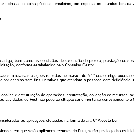
ar todas as escolas públicas brasileiras, em especial as situadas fora d
e:
e artigo, bem como as condições de execução do projeto, prestação do ser
licitação, conforme estabelecido pelo Conselho Gestor.
ades, iniciativas e ações referidos no inciso I do § 1º deste artigo poderão 
o por escolas sem fins lucrativos que atendam a pessoas com deficiência, 
 análise e estruturação de operações, contratação, aplicação de recursos,
as atividades do Fust não poderão ultrapassar o montante correspondente a 
onsideradas as aplicações efetuadas na forma do art. 6º-A desta Lei.
vidades em que serão aplicados recursos do Fust, serão privilegiadas as in