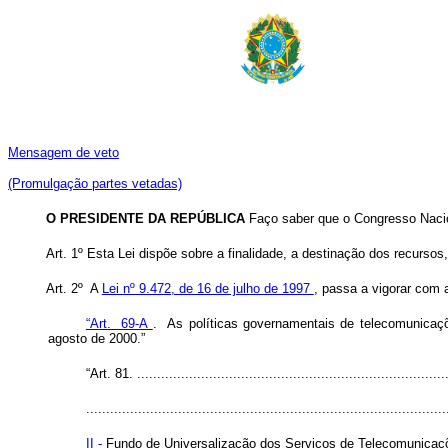
Mensagem de veto
(Promulgação partes vetadas)
O PRESIDENTE DA REPÚBLICA
Faço saber que o Congresso Nacio
Art. 1º Esta Lei dispõe sobre a finalidade, a destinação dos recurs
Art. 2º A
Lei nº 9.472, de 16 de julho de 1997
, passa a vigorar com 
“Art. 69-A
. As políticas governamentais de telecomunicaçõ
agosto de 2000.”
“Art. 81. ..............................................................................
..........................................................................................
II -
Fundo de Universalização dos Serviços de Telecomunicaçõe