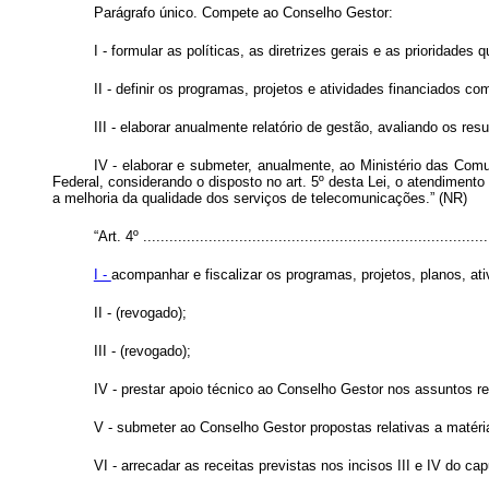
Parágrafo único. Compete ao Conselho Gestor:
I - formular as políticas, as diretrizes gerais e as prioridades
II - definir os programas, projetos e atividades financiados co
III - elaborar anualmente relatório de gestão, avaliando os re
IV - elaborar e submeter, anualmente, ao Ministério das Comun
Federal, considerando o disposto no art. 5º desta Lei, o atendimento
a melhoria da qualidade dos serviços de telecomunicações.” (NR)
“Art. 4º ...............................................................................
I -
acompanhar e fiscalizar os programas, projetos, planos, ati
II - (revogado);
III - (revogado);
IV - prestar apoio técnico ao Conselho Gestor nos assuntos rel
V - submeter ao Conselho Gestor propostas relativas a matér
VI - arrecadar as receitas previstas nos incisos III e IV do cap