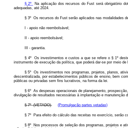
§ 2º
Na aplicação dos recursos do Fust será obrigatório dot
adequadas, até 2024.
§ 3º Os recursos do Fust serão aplicados nas modalidades d
I - apoio não reembolsável;
II - apoio reembolsável;
III - garantia.
§ 4º Os investimentos e custos a que se refere o § 1º dest
instrumento de execução da política, que poderá dar-se por meio de 
§ 5º Os investimentos nos programas, projetos, planos, ativid
descentralizada, por estabelecimentos públicos de ensino, bem com
públicas ou privadas sem fins lucrativos, na forma da lei.
§ 6º As despesas operacionais de planejamento, prospecção,
divulgação de resultados necessárias à implantação e manutenção d
§ 7º (VETADO).
(Promulgação partes vetadas)
§ 7º Para efeito do cálculo das receitas no exercício, serão c
§ 8º Nos processos de seleção dos programas, projetos e ati