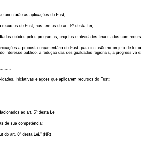
 que orientarão as aplicações do Fust;
m recursos do Fust, nos termos do art. 5º desta Lei;
sultados obtidos pelos programas, projetos e atividades financiados com recur
icações a proposta orçamentária do Fust, para inclusão no projeto de lei or
 do interesse público, a redução das desigualdades regionais, a progressiva 
.........
vidades, iniciativas e ações que aplicarem recursos do Fust;
acionados ao art. 5º desta Lei;
ias de sua competência;
ut do art. 6º desta Lei.” (NR)