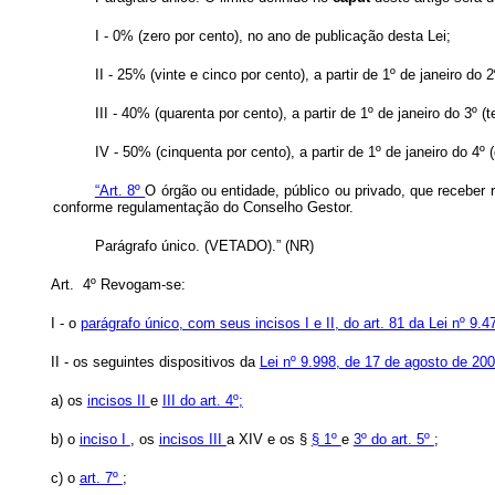
I - 0% (zero por cento), no ano de publicação desta Lei;
II - 25% (vinte e cinco por cento), a partir de 1º de janeiro do
III - 40% (quarenta por cento), a partir de 1º de janeiro do 3º (
IV - 50% (cinquenta por cento), a partir de 1º de janeiro do 4º 
“Art. 8º
O órgão ou entidade, público ou privado, que receber r
conforme regulamentação do Conselho Gestor.
Parágrafo único. (VETADO).” (NR)
Art. 4º Revogam-se:
I - o
parágrafo único, com seus incisos I e II, do art. 81 da Lei nº 9.
II - os seguintes dispositivos da
Lei nº 9.998, de 17 de agosto de 20
a) os
incisos II
e
III do art. 4º;
b) o
inciso I
, os
incisos III
a XIV e os §
§ 1º
e
3º do art. 5º
;
c) o
art. 7º
;