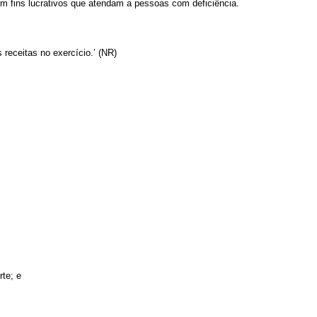
em fins lucrativos que atendam a pessoas com deficiência.
 receitas no exercício.’ (NR)
rte; e