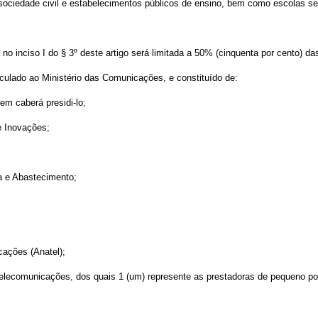
a sociedade civil e estabelecimentos públicos de ensino, bem como escolas s
no inciso I do § 3º deste artigo será limitada a 50% (cinquenta por cento) das
culado ao Ministério das Comunicações, e constituído de:
em caberá presidi-lo;
 e Inovações;
ia e Abastecimento;
cações (Anatel);
 telecomunicações, dos quais 1 (um) represente as prestadoras de pequeno po