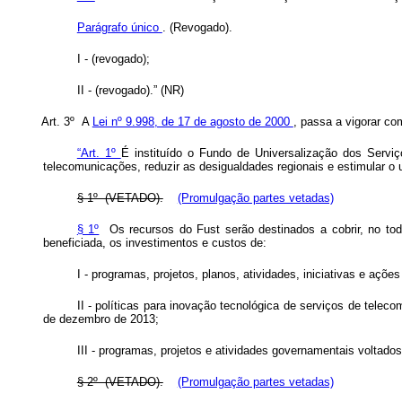
Parágrafo único
. (Revogado).
I - (revogado);
II - (revogado).” (NR)
Art. 3º A
Lei nº 9.998, de 17 de agosto de 2000
, passa a vigorar co
“Art. 1º
É instituído o Fundo de Universalização dos Servi
telecomunicações, reduzir as desigualdades regionais e estimular 
§ 1º (VETADO).
(Promulgação partes vetadas)
§ 1º
Os recursos do Fust serão destinados a cobrir, no to
beneficiada, os investimentos e custos de:
I - programas, projetos, planos, atividades, iniciativas e açõ
II - políticas para inovação tecnológica de serviços de telec
de dezembro de 2013;
III - programas, projetos e atividades governamentais voltad
§ 2º (VETADO).
(Promulgação partes vetadas)