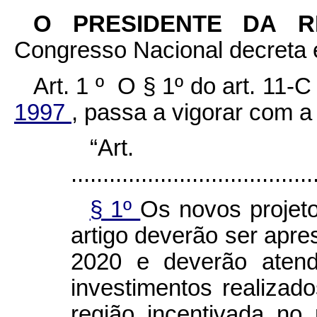
O PRESIDENTE DA 
Congresso Nacional decreta e
Art. 1 º O § 1º do art. 11-
1997
, passa a vigorar com a
“Art
......................................
§ 1º
Os novos projet
artigo deverão ser apre
2020 e deverão atend
investimentos realizad
região incentivada no