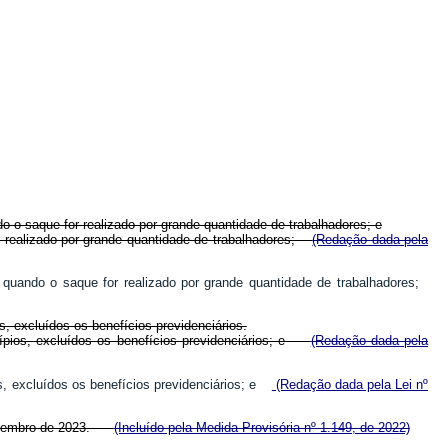
o o saque for realizado por grande quantidade de trabalhadores; e
or realizado por grande quantidade de trabalhadores;
(Redação dada pela
, quando o saque for realizado por grande quantidade de trabalhadores;
, excluídos os benefícios previdenciários.
icípios, excluídos os benefícios previdenciários; e
(Redação dada pela
os, excluídos os benefícios previdenciários; e
(Redação dada pela Lei nº
e dezembro de 2023.
(Incluído pela Medida Provisória nº 1.149, de 2022)