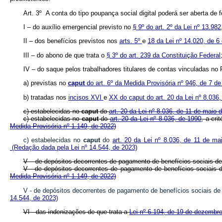
Art. 3º A conta do tipo poupança social digital poderá ser aberta d
I – do auxílio emergencial previsto no
§ 9º do art. 2º da Lei nº 13.98
II – dos benefícios previstos nos
arts. 5º
e
18 da Lei nº 14.020, de 6
III – do abono de que trata o
§ 3º do art. 239 da Constituição Federal
IV – do saque pelos trabalhadores titulares de contas vinculadas n
a) previstas no
caput
do art. 6º da Medida Provisória nº 946, de 7 de
b) tratadas nos
incisos XVI
e
XX do caput do art. 20 da Lei nº 8.036
c) estabelecidas no
caput
do
art. 20 da Lei nº 8.036, de 11 de maio
c) estabelecidas no
caput
do
art. 20 da Lei nº 8.036, de 1990
, a cr
Medida Provisória nº 1.149, de 2022)
c) estabelecidas no
caput
do
art. 20 da Lei nº 8.036, de 11 de ma
(Redação dada pela Lei nº 14.544, de 2023)
V – de depósitos decorrentes de pagamento de benefícios sociais de 
V - de depósitos decorrentes de pagamento de benefícios sociais 
Medida Provisória nº 1.149, de 2022)
V - de depósitos decorrentes de pagamento de benefícios sociais de
14.544, de 2023)
VI - das indenizações de que trata a
Lei nº 6.194, de 19 de dezembr