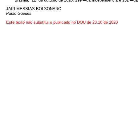
Brasília, 22 de outubro de 2020; 199
da Independência e 132
da
JAIR MESSIAS BOLSONARO
Paulo Guedes
Este texto não substitui o publicado no DOU de 23.10 de 2020