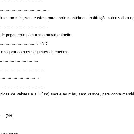
..................................
.........................................
alores ao mês, sem custos, para conta mantida em instituição autorizada a op
........................................
s de pagamento para a sua movimentação.
..................................” (NR)
 a vigorar com as seguintes alterações:
...............................
......................................
................................
......................................
etrônicas de valores e a 1 (um) saque ao mês, sem custos, para conta mantid
.....” (NR)