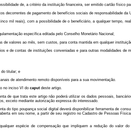
ibilidade de, a critério da instituição financeira, ser emitido cartão físico
tos decorrentes de pagamento de benefícios sociais de responsabilidade da U
(cinco mil reais), com a possibilidade de o beneficiário, a qualquer tempo, 
gulamentação específica editada pelo Conselho Monetário Nacional;
icas de valores ao mês, sem custos, para conta mantida em qualquer instituiçã
rios e de contas de instituições conveniadas e para outras modalidades de
o titular; e
 canais de atendimento remoto disponíveis para a sua movimentação.
o no inciso VI do
caput
deste artigo.
onta de que trata este artigo não poderá utilizar os dados pessoais, bancári
iros, exceto mediante autorização expressa do interessado.
nta do tipo poupança social digital deverá disponibilizar ferramenta de consul
al aberta em seu nome, a partir de seu registro no Cadastro de Pessoas Física
 qualquer espécie de compensação que impliquem a redução do valor do b