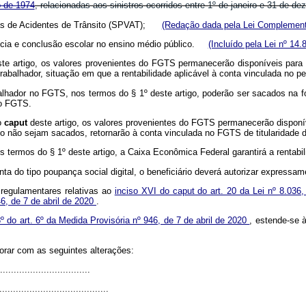
o de 1974
, relacionadas aos sinistros ocorridos entre 1º de janeiro e 31 
imas de Acidentes de Trânsito (SPVAT);
(Redação dada pela Lei Complementa
nência e conclusão escolar no ensino médio público.
(Incluído pela Lei nº 14.
ste artigo, os valores provenientes do FGTS permanecerão disponíveis para
rabalhador, situação em que a rentabilidade aplicável à conta vinculada no p
balhador no FGTS, nos termos do § 1º deste artigo, poderão ser sacados na fo
do FGTS.
o
caput
deste artigo, os valores provenientes do FGTS permanecerão disponív
 não sejam sacados, retornarão à conta vinculada no FGTS de titularidade d
termos do § 1º deste artigo, a Caixa Econômica Federal garantirá a rentabili
a do tipo poupança social digital, o beneficiário deverá autorizar expressam
 regulamentares relativas ao
inciso XVI do caput do art. 20 da Lei nº 8.03
46, de 7 de abril de 2020
.
3º do art. 6º da Medida Provisória nº 946, de 7 de abril de 2020
, estende-se 
gorar com as seguintes alterações:
.................................
........................................