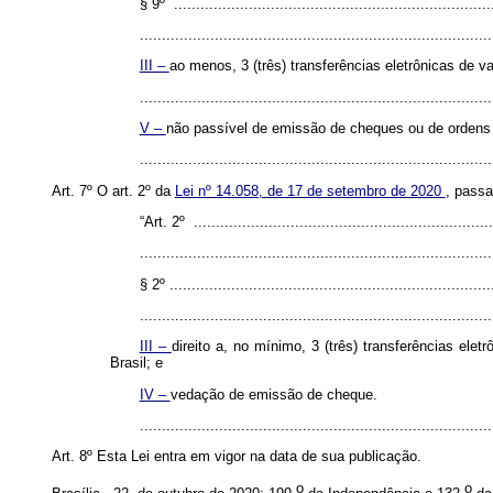
§ 9º .........................................................................
................................................................................
III –
ao menos, 3 (três) transferências eletrônicas de v
................................................................................
V –
não passível de emissão de cheques ou de orden
..............................................................................
Art. 7º O art. 2º da
Lei nº 14.058, de 17 de setembro de 2020
, passa
“Art. 2º .....................................................................
................................................................................
§ 2º ..........................................................................
................................................................................
III –
direito a, no mínimo, 3 (três) transferências el
Brasil; e
IV –
vedação de emissão de cheque.
..............................................................................
Art. 8º Esta Lei entra em vigor na data de sua publicação.
o
o