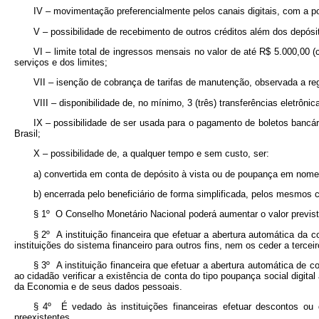
IV – movimentação preferencialmente pelos canais digitais, com a poss
V – possibilidade de recebimento de outros créditos além dos depósi
VI – limite total de ingressos mensais no valor de até R$ 5.000,00 
serviços e dos limites;
VII – isenção de cobrança de tarifas de manutenção, observada a re
VIII – disponibilidade de, no mínimo, 3 (três) transferências eletrôn
IX – possibilidade de ser usada para o pagamento de boletos bancá
Brasil;
X – possibilidade de, a qualquer tempo e sem custo, ser:
a) convertida em conta de depósito à vista ou de poupança em nome d
b) encerrada pelo beneficiário de forma simplificada, pelos mesmos
§ 1º O Conselho Monetário Nacional poderá aumentar o valor previst
§ 2º A instituição financeira que efetuar a abertura automática da c
instituições do sistema financeiro para outros fins, nem os ceder a terce
§ 3º A instituição financeira que efetuar a abertura automática de co
ao cidadão verificar a existência de conta do tipo poupança social digit
da Economia e de seus dados pessoais.
§ 4º É vedado às instituições financeiras efetuar descontos ou
preexistentes.