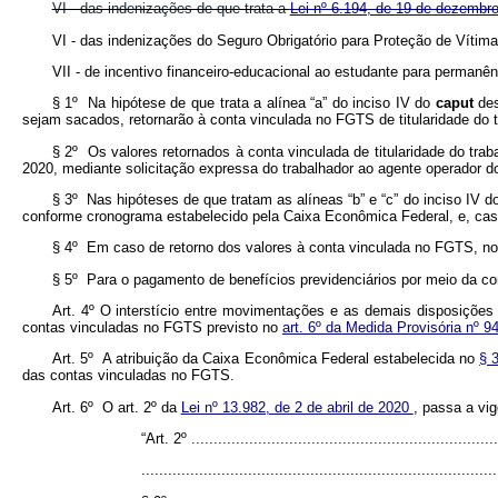
VI - das indenizações de que trata a
Lei nº 6.194, de 19 de dezembr
VI - das indenizações do Seguro Obrigatório para Proteção de Vít
VII - de incentivo financeiro-educacional ao estudante para perma
§ 1º Na hipótese de que trata a alínea “a” do inciso IV do
caput
de
sejam sacados, retornarão à conta vinculada no FGTS de titularidade do t
§ 2º Os valores retornados à conta vinculada de titularidade do tra
2020, mediante solicitação expressa do trabalhador ao agente operador 
§ 3º Nas hipóteses de que tratam as alíneas “b” e “c” do inciso IV d
conforme cronograma estabelecido pela Caixa Econômica Federal, e, caso
§ 4º Em caso de retorno dos valores à conta vinculada no FGTS, nos 
§ 5º Para o pagamento de benefícios previdenciários por meio da cont
Art. 4º O interstício entre movimentações e as demais disposições
contas vinculadas no FGTS previsto no
art. 6º da Medida Provisória nº 9
Art. 5º A atribuição da Caixa Econômica Federal estabelecida no
§ 
das contas vinculadas no FGTS.
Art. 6º O art. 2º da
Lei nº 13.982, de 2 de abril de 2020
, passa a vi
“Art. 2º .....................................................................
................................................................................