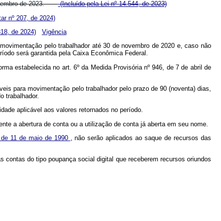
de dezembro de 2023.
(Incluído pela Lei nº 14.544, de 2023)
r nº 207, de 2024)
818, de 2024)
Vigência
 movimentação pelo trabalhador até 30 de novembro de 2020 e, caso não
eríodo será garantida pela Caixa Econômica Federal.
rma estabelecida no art. 6º da Medida Provisória nº 946, de 7 de abril de
eis para movimentação pelo trabalhador pelo prazo de 90 (noventa) dias,
o trabalhador.
dade aplicável aos valores retornados no período.
ente a abertura de conta ou a utilização de conta já aberta em seu nome.
6, de 11 de maio de 1990
, não serão aplicados ao saque de recursos das
às contas do tipo poupança social digital que receberem recursos oriundos