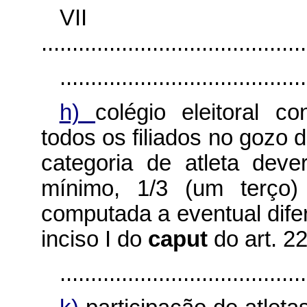
VI
...........................................
........................................
h)
colégio eleitoral c
todos os filiados no gozo 
categoria de atleta deve
mínimo, 1/3 (um terço) 
computada a eventual difer
inciso I do
caput
do art. 2
........................................