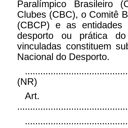
Paralímpico Brasileiro 
Clubes (CBC), o Comitê Br
(CBCP) e as entidades n
desporto ou prática do
vinculadas constituem su
Nacional do Desporto.
........................................
(NR)
Art.
...........................................
........................................