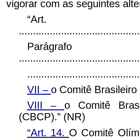
vigorar com as seguintes alt
“Ar
...........................................
Parágr
...........................................
........................................
VII –
o Comitê Brasileiro
VIII –
o Comitê Brasi
(CBCP).” (NR)
“Art. 14.
O Comitê Olímp