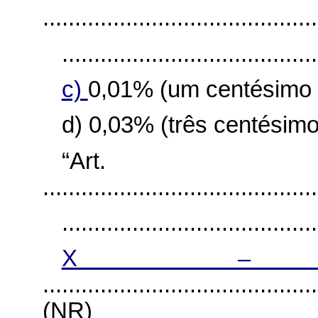
...........................................
........................................
c)
0,01% (um centésimo 
d) 0,03% (três centésim
“Ar
...........................................
........................................
X 
...........................................
(NR)