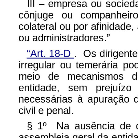
III – empresa ou socieda
cônjuge ou companheiro
colateral ou por afinidade,
ou administradores.”
“Art. 18-D
. Os dirigent
irregular ou temerária po
meio de mecanismos de 
entidade, sem prejuízo
necessárias à apuração 
civil e penal.
§ 1º Na ausência de di
assembleia geral da entida