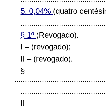
5. 0,04%
(quatro centés
........................................
§ 1º
(Revogado).
I – (revogado);
II – (revogado).
§
...........................................
........................................
I