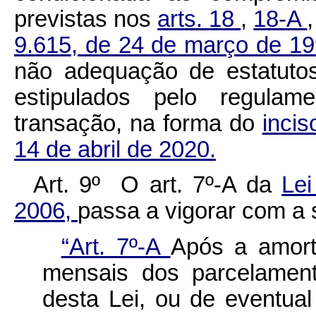
previstas nos
arts. 18
,
18-A
9.615, de 24 de março de 1
não adequação de estatutos
estipulados pelo regulame
transação, na forma do
incis
14 de abril de 2020.
Art. 9º O art. 7º-A da
Lei
2006,
passa a vigorar com a 
“Art. 7º-A
Após a amort
mensais dos parcelament
desta Lei, ou de eventual