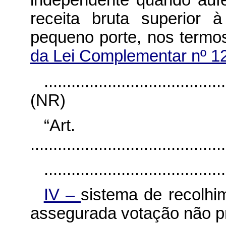
independente quando aufe
receita bruta superior 
pequeno porte, nos term
da Lei Complementar nº 1
........................................
(NR)
“Ar
...........................................
........................................
IV –
sistema de recolhi
assegurada votação não pr