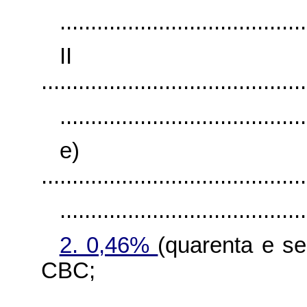
........................................
I
...........................................
........................................
e)
...........................................
........................................
2. 0,46%
(quarenta e se
CBC;
........................................