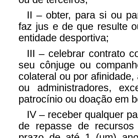
II – obter, para si ou 
faz jus e de que resulte o
entidade desportiva;
III – celebrar contrato 
seu cônjuge ou companhei
colateral ou por afinidade,
ou administradores, ex
patrocínio ou doação em be
IV – receber qualquer p
de repasse de recursos 
prazo de até 1 (um) ano