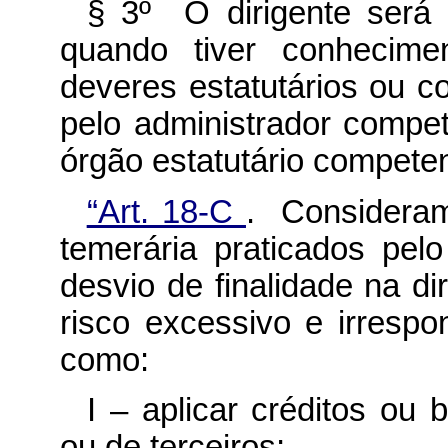
§ 3º O dirigente será 
quando tiver conhecim
deveres estatutários ou c
pelo administrador compe
órgão estatutário competen
“Art. 18-C
. Consideram
temerária praticados pel
desvio de finalidade na d
risco excessivo e irrespo
como:
I – aplicar créditos ou 
ou de terceiros;