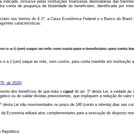
 indicada, inclusive pelas instituições financeiras destinatárias das transf
ra conta de poupança de titularidade do beneficiário, identificada por m
ficiário nos termos do § 1º, a Caixa Econômica Federal e o Banco do Brasil
guintes características:
alores e a 1 (um) saque ao mês sem custo para o beneficiário, para conta ban
lores e a 1 (um) saque ao mês, sem custos, para conta mantida em instituição 
75, de 2020)
mento dos benefícios de que trata o
caput
do art. 1º desta Lei, é vedado à
ativo ou de saldar dívidas preexistentes, que impliquem a redução do valor d
1º desta Lei não movimentados no prazo de 180 (cento e oitenta) dias nas cont
io da Economia editará atos complementares para a execução do disposto nos a
 República.