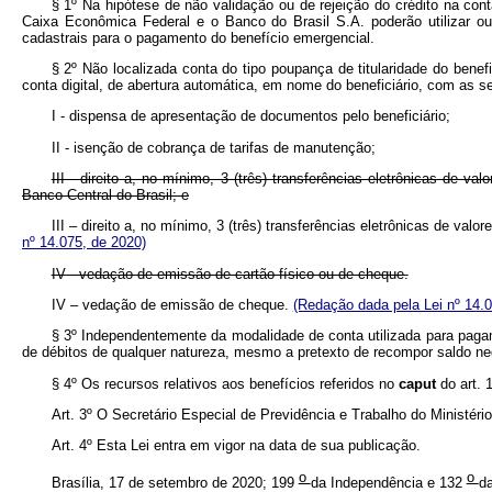
§ 1º Na hipótese de não validação ou de rejeição do crédito na conta
Caixa Econômica Federal e o Banco do Brasil S.A. poderão utilizar out
cadastrais para o pagamento do benefício emergencial.
§ 2º Não localizada conta do tipo poupança de titularidade do bene
conta digital, de abertura automática, em nome do beneficiário, com as se
I - dispensa de apresentação de documentos pelo beneficiário;
II - isenção de cobrança de tarifas de manutenção;
III - direito a, no mínimo, 3 (três) transferências eletrônicas de v
Banco Central do Brasil; e
III – direito a, no mínimo, 3 (três) transferências eletrônicas de va
nº 14.075, de 2020)
IV - vedação de emissão de cartão físico ou de cheque.
IV – vedação de emissão de cheque.
(Redação dada pela Lei nº 14.0
§ 3º Independentemente da modalidade de conta utilizada para paga
de débitos de qualquer natureza, mesmo a pretexto de recompor saldo neg
§ 4º Os recursos relativos aos benefícios referidos no
caput
do art. 
Art. 3º O Secretário Especial de Previdência e Trabalho do Ministér
Art. 4º Esta Lei entra em vigor na data de sua publicação.
o
o
Brasília, 17 de setembro de 2020; 199
da Independência e 132
da