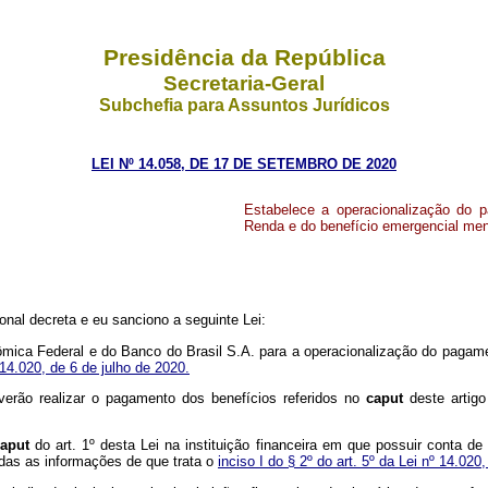
Presidência da República
Secretaria-Geral
Subchefia para Assuntos Jurídicos
LEI Nº 14.058, DE 17 DE SETEMBRO DE 2020
Estabelece a operacionalização do 
Renda e do benefício emergencial mens
nal decreta e eu sanciono a seguinte Lei:
nômica Federal e do Banco do Brasil S.A. para a operacionalização do pag
 14.020, de 6 de julho de 2020.
deverão realizar o pagamento dos benefícios referidos no
caput
deste artig
caput
do art. 1º desta Lei na instituição financeira em que possuir conta d
das as informações de que trata o
inciso I do § 2º do art. 5º da Lei nº 14.020