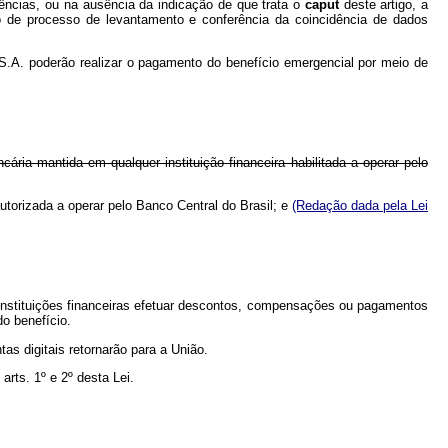
erências, ou na ausência da indicação de que trata o
caput
deste artigo, a
eio de processo de levantamento e conferência da coincidência de dados
 S.A. poderão realizar o pagamento do benefício emergencial por meio de
cária mantida em qualquer instituição financeira habilitada a operar pelo
autorizada a operar pelo Banco Central do Brasil; e
(Redação dada pela Lei
s instituições financeiras efetuar descontos, compensações ou pagamentos
o benefício.
as digitais retornarão para a União.
rts. 1º e 2º desta Lei.