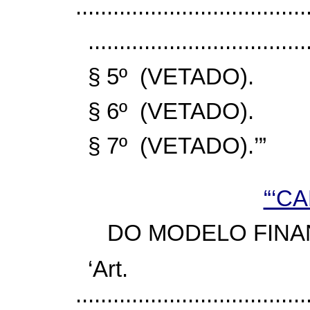
......................................
...................................
§ 5º (VETADO).
§ 6º (VETADO).
§ 7º (VETADO).’”
“‘CA
DO MODELO FINA
‘Ar
......................................