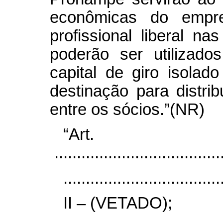
econômicas do empr
profissional liberal n
poderão ser utilizado
capital de giro isola
destinação para distri
entre os sócios.”(NR)
“Ar
......................................
...................................
II – (VETADO);