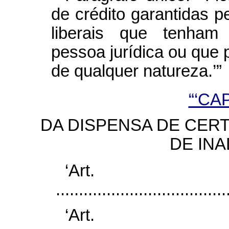
de crédito garantidas p
liberais que tenham 
pessoa jurídica ou que
de qualquer natureza.’”
“‘CA
DA DISPENSA DE CERT
DE INA
‘Ar
......................................
‘Ar