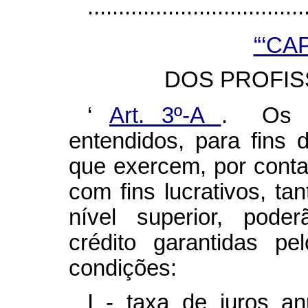
..................................
“‘CA
DOS PROFISS
‘
Art. 3º-A
. Os pr
entendidos, para fins 
que exercem, por conta
com fins lucrativos, ta
nível superior, pode
crédito garantidas p
condições:
I - taxa de juros a