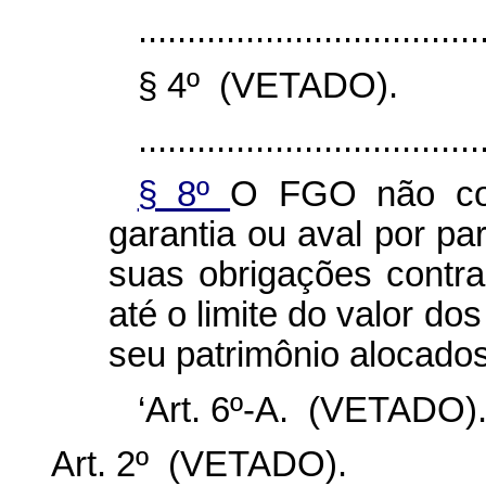
...................................
§ 4º (VETADO).
...................................
§ 8º
O FGO não con
garantia ou aval por pa
suas obrigações contr
até o limite do valor do
seu patrimônio alocado
‘Art. 6º-A. (VETADO).
Art. 2º (VETADO).