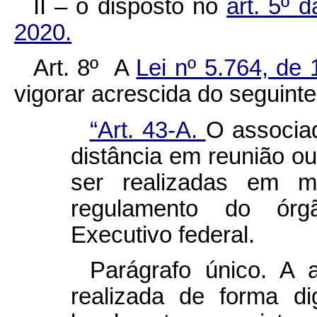
II – o disposto no
art. 5º 
2020.
Art. 8º A
Lei nº 5.764, d
vigorar acrescida do seguinte 
“Art. 43-A.
O associad
distância em reunião o
ser realizadas em me
regulamento do ór
Executivo federal.
Parágrafo único. A 
realizada de forma dig