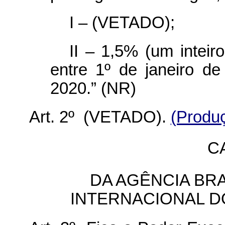
I – (VETADO);
II – 1,5% (um inteir
entre 1º de janeiro 
2020.” (NR)
Art. 2º (VETADO).
(Produç
CA
DA AGÊNCIA BR
INTERNACIONAL D