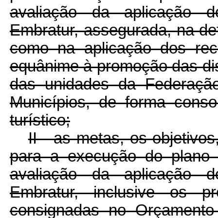
avaliação da aplicação d
Embratur, assegurada, na def
como na aplicação dos recu
equânime à promoção das dist
das unidades da Federação
Municípios, de forma conso
turístico;
II - as metas, os objetivo
para a execução do plano d
avaliação da aplicação d
Embratur, inclusive os p
consignadas no Orçamento 