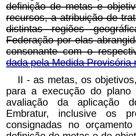
definição de metas e objet
recursos, a atribuição de t
distintas regiões geográ
Federação por elas abrangid
consonante com o respecti
dada pela Medida Provisória 
II - as metas, os objetivo
para a execução do plano d
avaliação da aplicação d
Embratur, inclusive os p
consignadas no orçamento 
definição de metas e de obje