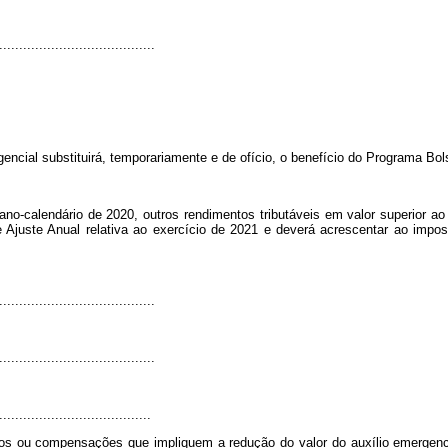
.......................................
ncial substituirá, temporariamente e de ofício, o benefício do Programa Bols
ano-calendário de 2020, outros rendimentos tributáveis em valor superior ao
Ajuste Anual relativa ao exercício de 2021 e deverá acrescentar ao imposto
.......................................
.......................................
......................................
ntos ou compensações que impliquem a redução do valor do auxílio emergenci