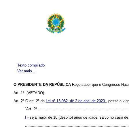
Texto compilado
Ver mais...
O PRESIDENTE DA REPÚBLICA
Faço saber que o Congresso Nacio
Art. 1º (VETADO).
Art. 2º O art. 2º da
Lei nº 13.982, de 2 de abril de 2020
, passa a vig
“Art. 2º ...............................................................................
I -
seja maior de 18 (dezoito) anos de idade, salvo no caso d
..........................................................................................