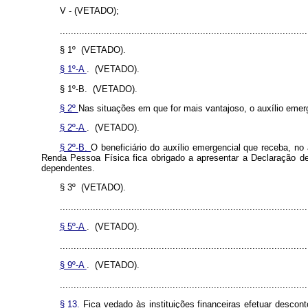
V - (VETADO);
..........................................................................................
§ 1º (VETADO).
§ 1º-A
. (VETADO).
§ 1º-B. (VETADO).
§ 2º
Nas situações em que for mais vantajoso, o auxílio emerge
§ 2º-A
. (VETADO).
§ 2º-B.
O beneficiário do auxílio emergencial que receba, no 
Renda Pessoa Física fica obrigado a apresentar a Declaração de 
dependentes.
§ 3º (VETADO).
..........................................................................................
§ 5º-A
. (VETADO).
..........................................................................................
§ 9º-A
. (VETADO).
..........................................................................................
§ 13.
Fica vedado às instituições financeiras efetuar desco