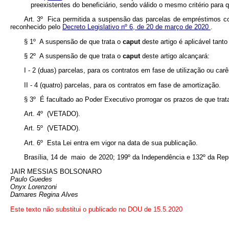
preexistentes do beneficiário, sendo válido o mesmo critério para 
Art. 3º Fica permitida a suspensão das parcelas de empréstimos co
reconhecido pelo
Decreto Legislativo nº 6, de 20 de março de 2020
.
§ 1º A suspensão de que trata o
caput
deste artigo é aplicável tan
§ 2º A suspensão de que trata o
caput
deste artigo alcançará:
I - 2 (duas) parcelas, para os contratos em fase de utilização ou carê
II - 4 (quatro) parcelas, para os contratos em fase de amortização.
§ 3º É facultado ao Poder Executivo prorrogar os prazos de que tratam
Art. 4º (VETADO).
Art. 5º (VETADO).
Art. 6º Esta Lei entra em vigor na data de sua publicação.
Brasília, 14 de maio de 2020; 199º da Independência e 132º da Rep
JAIR MESSIAS BOLSONARO
Paulo Guedes
Onyx Lorenzoni
Damares Regina Alves
Este texto não substitui o publicado no DOU de 15.5.2020