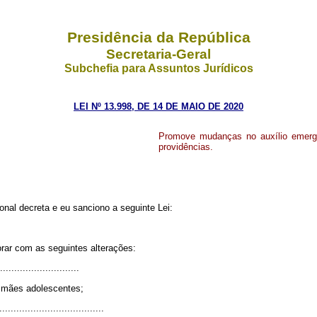
Presidência da República
Secretaria-Geral
Subchefia para Assuntos Jurídicos
LEI Nº 13.998, DE 14 DE MAIO DE 2020
Promove mudanças no auxílio emergen
providências.
nal decreta e eu sanciono a seguinte Lei:
orar com as seguintes alterações:
............................
e mães adolescentes;
.....................................