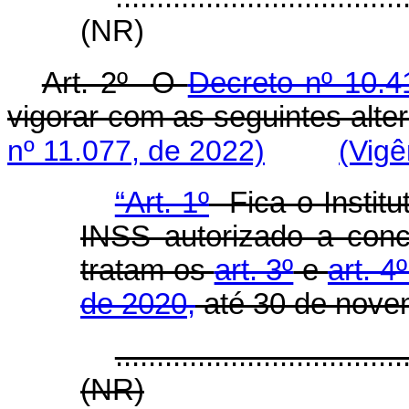
(NR)
Art. 2º O
Decreto nº 10.4
vigorar com as seguintes al
nº 11.077, de 2022)
(Vigê
“Art. 1º
Fica o Institu
INSS autorizado a con
tratam os
art. 3º
e
art. 4
de 2020,
até 30 de nove
...................................
(NR)