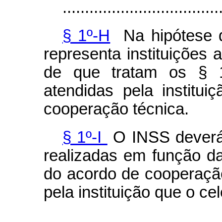
...................................
§ 1º-H
Na hipótese d
representa instituições 
de que tratam os § 
atendidas pela institu
cooperação técnica.
§ 1º-I
O INSS deverá 
realizadas em função d
do acordo de cooperação
pela instituição que o cel
...................................