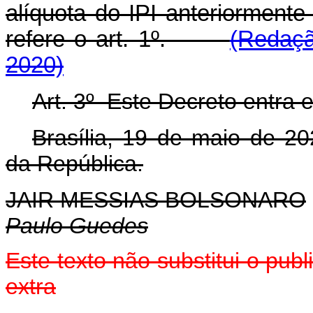
alíquota do IPI anteriormente
refere o art. 1º.
(Redaçã
2020)
Art. 3º Este Decreto entra 
Brasília, 19 de maio de 2
da República.
JAIR MESSIAS BOLSONARO
Paulo Guedes
Este texto não substitui o pu
extra