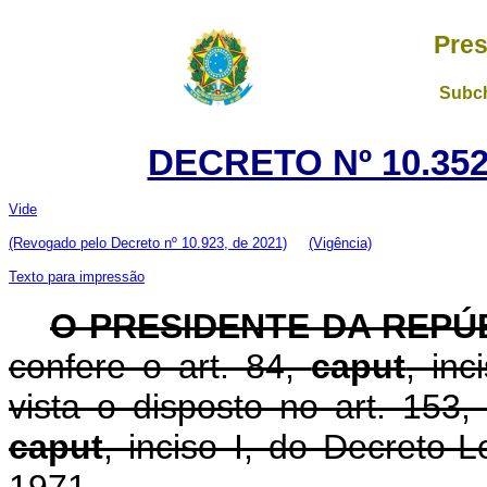
Pres
Subch
DECRETO Nº 10.352
Vide
(Revogado pelo Decreto nº 10.923, de 2021)
(Vigência)
Texto para impressão
O PRESIDENTE DA REPÚ
confere o art. 84,
caput
, in
vista o disposto no art. 153, 
caput
, inciso I, do Decreto