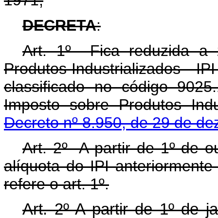
1971,
DECRETA
:
Art. 1º Fica reduzida a 
Produtos Industrializados - IPI
classificado no código 9025
Imposto sobre Produtos Indu
Decreto nº 8.950, de 29 de d
Art. 2º A partir de 1º de o
alíquota do IPI anteriormente
refere o art. 1º.
Art. 2º A partir de 1º de j