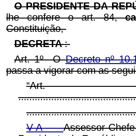
O
PRESIDENTE DA REP
lhe confere o art. 84,
c
Constituição,
DECRETA
:
Art. 1º O
Decreto nº 10
passa a vigorar com as segui
“Ar
...........................................
........................................
V-A -
Assessor-Chef