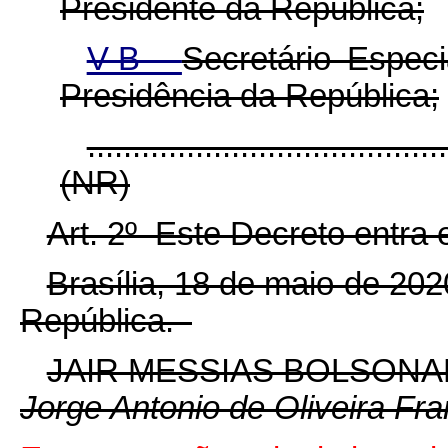
Presidente da República;
V-B -
Secretário Espec
Presidência da República;
........................................
(NR)
Art. 2º Este Decreto entra 
Brasília, 18 de maio de 20
República.
JAIR MESSIAS BOLSON
Jorge Antonio de Oliveira Fr