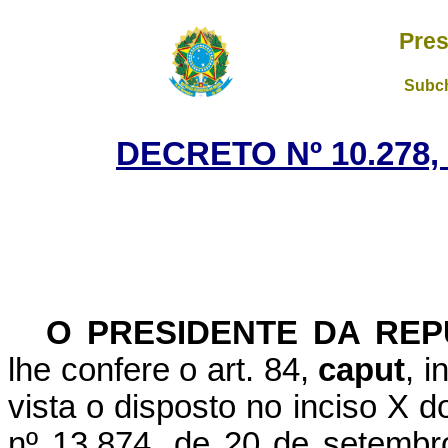
Pres
Subch
DECRETO Nº 10.278,
O PRESIDENTE DA REP
lhe confere o art. 84,
caput
, i
vista o disposto no inciso X 
nº 13.874, de 20 de setembro