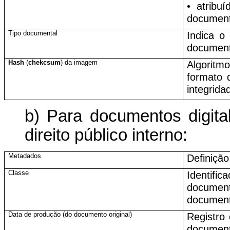
• atribu
document
Tipo documental
Indica o
document
Hash
(
chekcsum
) da imagem
Algoritm
formato d
integrida
b) Para documentos digita
direito público interno:
Metadados
Definição
Classe
Identif
docume
document
Data de produção (do documento original)
Registro 
documen