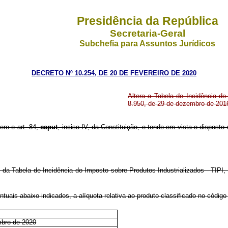
Presidência da República
Secretaria-Geral
Subchefia para Assuntos Jurídicos
DECRETO Nº 10.254, DE 20 DE FEVEREIRO DE 2020
Altera a Tabela de Incidência do
8.950, de 29 de dezembro de 201
ere o art. 84,
caput
, inciso IV, da Constituição, e tendo em vista o disposto 
 da Tabela de Incidência do Imposto sobre Produtos Industrializados - TIPI
tuais abaixo indicados, a alíquota relativa ao produto classificado no códig
mbro de 2020