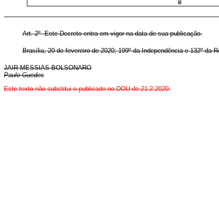
8
” (N
Art. 2º Este Decreto entra em vigor na data de sua publicação.
Brasília, 20 de fevereiro de 2020; 199º da Independência e 132º da R
JAIR MESSIAS BOLSONARO
Paulo Guedes
Este texto não substitui o publicado no DOU de 21.2.2020.