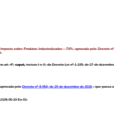
 Imposto sobre Produtos Industrializados - TIPI, aprovada pelo Decreto nº
6.
no art. 4º,
caput,
incisos I e II, do Decreto-Lei nº 1.199, de 27 de dezembro
, aprovada pelo
Decreto nº 8.950, de 29 de dezembro de 2016
, que passa a
o 2106.90.10 Ex 01: