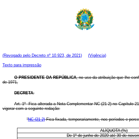
(Revogado pelo Decreto nº 10.923, de 2021)
(Vigência)
Texto para impressão
O PRESIDENTE DA REPÚBLICA
, no uso da atribuição que lhe conf
de 1971,
DECRETA
:
Art. 1º Fica alterada a Nota Complementar NC (21-2) no Capítulo 21
vigorar com a seguinte redação:
“
NC (21-2)
Fica fixada, temporariamente, nos períodos e percen
ALÍQUOTA (%)
De 1º de junho de 2020 até 30 de nove