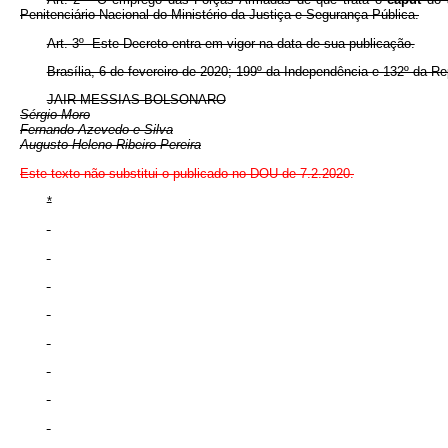
Penitenciário Nacional do Ministério da Justiça e Segurança Pública.
Art. 3º Este Decreto entra em vigor na data de sua publicação.
Brasília, 6 de fevereiro de 2020; 199º da Independência e 132º da R
JAIR MESSIAS BOLSONARO
Sérgio Moro
Fernando Azevedo e Silva
Augusto Heleno Ribeiro Pereira
Este texto não substitui o publicado no DOU de 7.2.2020.
*