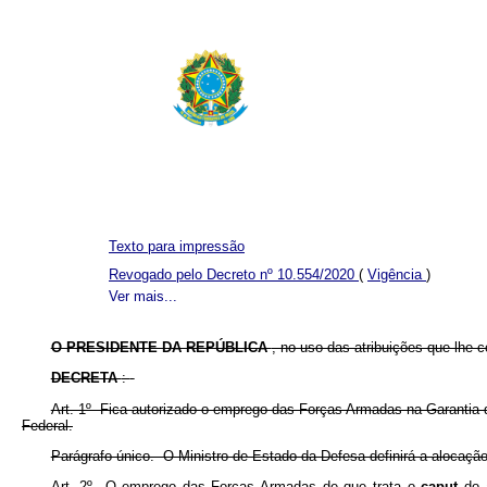
Texto para impressão
Revogado pelo Decreto nº 10.554/2020
(
Vigência
)
Ver mais...
O PRESIDENTE DA REPÚBLICA
, no uso das atribuições que lhe c
DECRETA
:
Art. 1º Fica autorizado o emprego das Forças Armadas na Garantia da 
Federal.
Parágrafo único. O Ministro de Estado da Defesa definirá a alocaçã
Art. 2º O emprego das Forças Armadas de que trata o
caput
do 