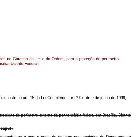
as na Garantia da Lei e da Ordem, para a proteção do perímetro
ília, Distrito Federal.
 o disposto no art. 15 da Lei Complementar nº 97, de 9 de junho de 1999,
teção do perímetro externo da penitenciária federal em Brasília, Distrito
o
caput
.
a competentes e com o apoio de agentes penitenciários do Departamento