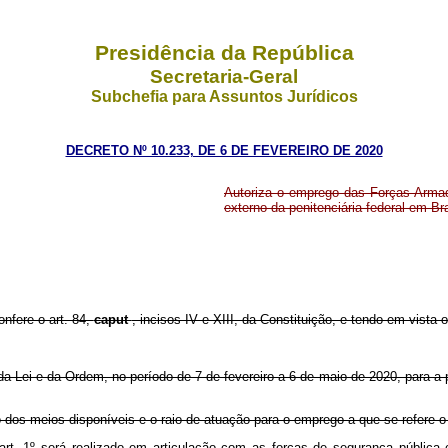
Presidência da República
Secretaria-Geral
Subchefia para Assuntos Jurídicos
DECRETO Nº 10.233, DE 6 DE FEVEREIRO DE 2020
Autoriza o emprego das Forças Armad
externo da penitenciária federal em Bras
onfere o art. 84,
caput
, incisos IV e XIII, da Constituição, e tendo em vista
Lei e da Ordem, no período de 7 de fevereiro a 6 de maio de 2020, para a pro
o dos meios disponíveis e o raio de atuação para o emprego a que se refere 
art. 1º será realizado em articulação com as forças de segurança públic