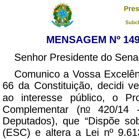
Pres
Subch
MENSAGEM Nº 149,
Senhor Presidente do Sena
Comunico a Vossa Excelên
66 da Constituição, decidi ve
ao interesse público
, o Pr
o
Complementar (n
420/14 -
Deputados), que “Dispõe so
(ESC) e altera a Lei nº 9.6