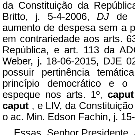
da Constituição da Repúblic
Britto, j. 5-4-2006,
DJ
de 
aumento de despesa sem a pré
em contrariedade aos arts. 63
República, e art. 113 da AD
Weber, j. 18-06-2015, DJE 02
possuir pertinência temát
princípio democrático e o 
espeque nos
arts.
1º,
capu
caput
, e LIV, da Constituição
o ac. Min. Edson Fachin, j. 1
Essas, Senhor Presidente, 