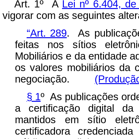
Art. 1º A
Lei nº 6.404, d
vigorar com as seguintes alte
“Art. 289
. As publicaçõ
feitas nos sítios eletr
Mobiliários e da entidade 
os valores mobiliários da
negociação.
(Produção
§ 1
º As publicações ord
a certificação digital d
mantidos em sítio eletr
certificadora credenciad