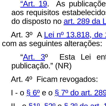
“Art. 19
. As publicaçõ
aos requisitos estabelecido
do disposto no
art. 289 da 
Art. 3º A
Lei nº 13.818, de
com as seguintes alterações:
“
Art. 3
º Esta Lei en
publicação.” (NR)
Art. 4º Ficam revogados:
I - o
§ 6º
e o
§ 7º do art. 28