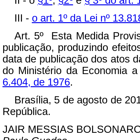
II - o
§1º
,
§2º
e
§ 3º do art.
III -
o art. 1º da Lei nº 13.8
Art. 5º Esta Medida Provis
publicação, produzindo efeito
data de publicação dos atos d
do Ministério da Economia a
6.404, de 1976
.
Brasília, 5 de agosto de 2
República.
JAIR MESSIAS BOLSONAR