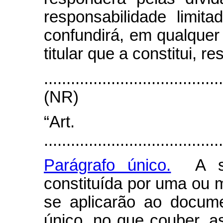
responsabilidade limi
confundirá, em qualquer
titular que a constitui, 
.......................................
(NR)
“Art.
........................................
Parágrafo único.
A soc
constituída por uma ou 
se aplicarão ao docume
único, no que couber, a