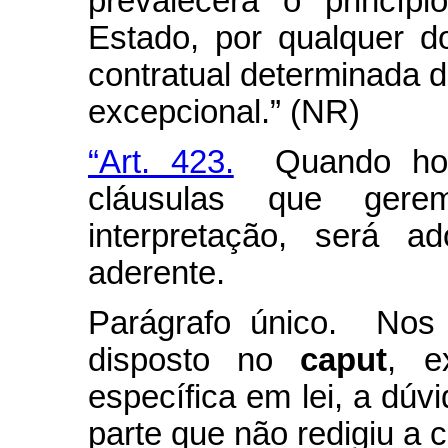
prevalecerá o princíp
Estado, por qualquer d
contratual determinada d
excepcional.” (NR)
“Art. 423.
Quando houv
cláusulas que ger
interpretação, será a
aderente.
Parágrafo único. Nos 
disposto no
caput
, e
específica em lei, a dúvi
parte que não redigiu a c