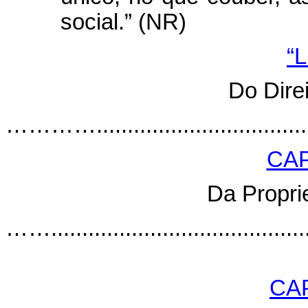
social.” (NR)
“L
Do Dire
………….........................................
CAP
Da Propri
……............................................
CA