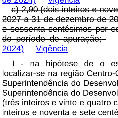
c) 2,90 (dois inteiros e nov
2027 a 31 de dezembro de 202
e sessenta centésimos por c
do período de apuração;
2024)
Vigência
I - na hipótese de o es
localizar-se na região Centro-
Superintendência do Desenvo
Superintendência do Desenvol
(três inteiros e vinte e quatro
inteiros e noventa e sete cent