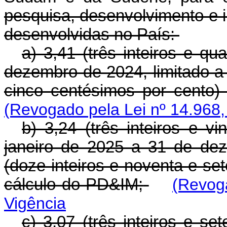
pesquisa, desenvolvimento e 
desenvolvidas no País:
a) 3,41 (três inteiros e q
dezembro de 2024, limitado a 
cinco centésimos por cento)
(Revogado pela Lei nº 14.968,
b) 3,24 (três inteiros e v
janeiro de 2025 a 31 de de
(doze inteiros e noventa e se
cálculo do PD&IM;
(Revog
Vigência
c) 3,07 (três inteiros e se