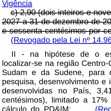
Vigência
c) 2,90 (dois inteiros e nov
2027 a 31 de dezembro de 202
e sessenta centésimos por c
(Revogado pela Lei nº 14.9
II - na hipótese de o es
localizar-se na região Centro-
Sudam e da Sudene, para os
pesquisa, desenvolvimento e 
desenvolvidas no País, 3,4
centésimos), limitado a 17%
cálculo do PD&IM;
(Re