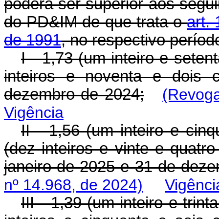
poderá ser superior aos segui
do PD&IM de que trata o
art.
de 1991
, no respectivo perío
I - 1,73 (um inteiro e sete
inteiros e noventa e dois 
dezembro de 2024;
(Revoga
Vigência
II - 1,56 (um inteiro e ci
(dez inteiros e vinte e quatr
janeiro de 2025 e 31 de dez
nº 14.968, de 2024)
Vigênci
III - 1,39 (um inteiro e tr