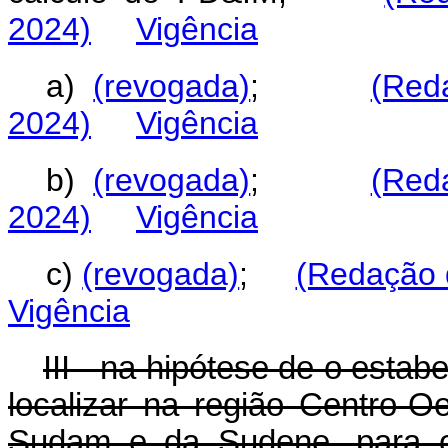
2024)
Vigência
a)
(revogada)
;
(Red
2024)
Vigência
b)
(revogada)
;
(Red
2024)
Vigência
c)
(revogada)
;
(Redação d
Vigência
III - na hipótese de o esta
localizar na região Centro-O
Sudam e da Sudene, para os