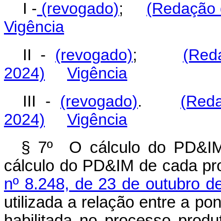
I -
(revogado)
;
(Redação 
Vigência
II -
(revogado)
;
(Red
2024)
Vigência
III -
(revogado)
.
(Red
2024)
Vigência
§ 7º O cálculo do PD&IM
cálculo do PD&IM de cada pr
nº 8.248, de 23 de outubro d
utilizada a relação entre a po
habilitada no processo produ