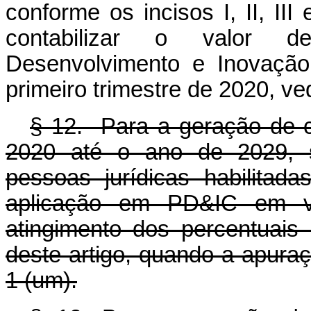
conforme os incisos I, II, III
contabilizar o valor d
Desenvolvimento e Inovação
primeiro trimestre de 2020, v
§ 12. Para a geração de cr
2020 até o ano de 2029, se
pessoas jurídicas habilitad
aplicação em PD&IC em v
atingimento dos percentuais
deste artigo, quando a apuraç
1 (um).