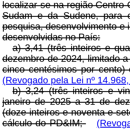
localizar-se na região Centro-
Sudam e da Sudene, para os
pesquisa, desenvolvimento e 
desenvolvidas no País:
a) 3,41 (três inteiros e q
dezembro de 2024, limitado a 
cinco centésimos por cento)
(Revogado pela Lei nº 14.968,
b) 3,24 (três inteiros e v
janeiro de 2025 a 31 de de
(doze inteiros e noventa e se
cálculo do PD&IM;
(Revoga