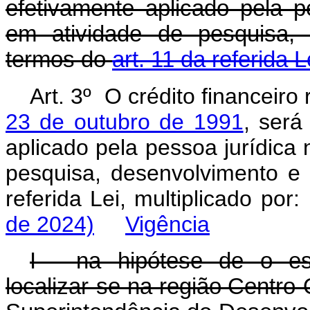
efetivamente aplicado pela pe
em atividade de pesquisa, 
termos do
art. 11 da referida L
Art. 3º O crédito financeiro
23 de outubro de 1991
, será
aplicado pela pessoa jurídica 
pesquisa, desenvolvimento e 
referida Lei, multiplicado por
de 2024)
Vigência
I - na hipótese de o es
localizar-se na região Centro-