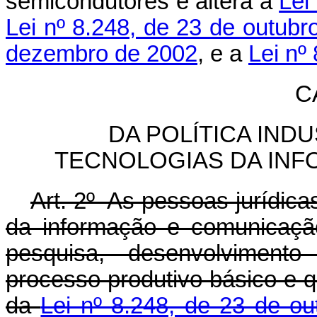
semicondutores e altera a
Lei
Lei nº 8.248, de 23 de outubr
dezembro de 2002
, e a
Lei nº
C
DA POLÍTICA IND
TECNOLOGIAS DA IN
Art. 2º As pessoas jurídica
da informação e comunicaçã
pesquisa, desenvolviment
processo produtivo básico e q
da
Lei nº 8.248, de 23 de o