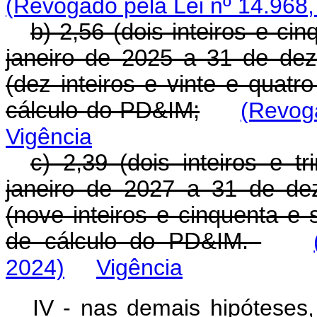
(Revogado pela Lei nº 14.968,
b) 2,56 (dois inteiros e ci
janeiro de 2025 a 31 de de
(dez inteiros e vinte e quat
cálculo do PD&IM;
(Revog
Vigência
c) 2,39 (dois inteiros e t
janeiro de 2027 a 31 de de
(nove inteiros e cinquenta e
de cálculo do PD&IM.
2024)
Vigência
IV - nas demais hipóteses, 