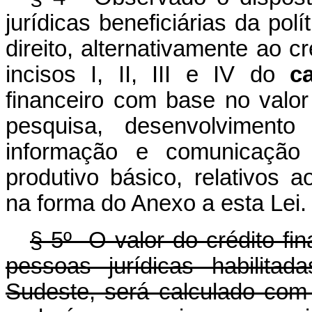
jurídicas beneficiárias da polí
direito, alternativamente ao c
incisos I, II, III e IV do
c
financeiro com base no valo
pesquisa, desenvolviment
informação e comunicação
produtivo básico, relativos a
na forma do Anexo a esta Lei.
§ 5º O valor do crédito fin
pessoas jurídicas habilita
Sudeste, será calculado com 