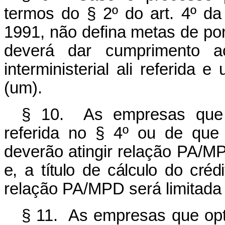
termos do § 2º do art. 4º da
1991, não defina metas de pon
deverá dar cumprimento ao
interministerial ali referida 
(um).
§ 10. As empresas que o
referida no § 4º ou de que 
deverão atingir relação PA/M
e, a título de cálculo do créd
relação PA/MPD será limitada 
§ 11. As empresas que opta