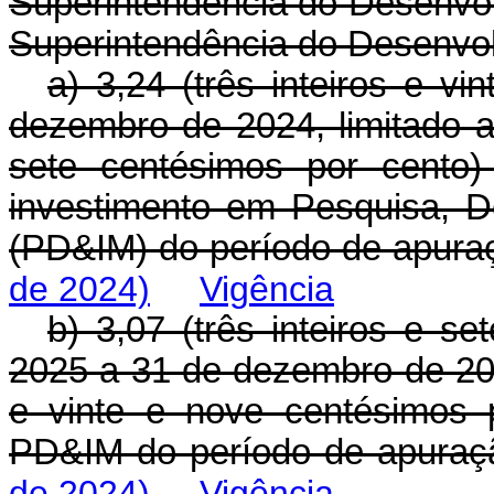
Superintendência do Desenvo
Superintendência do Desenvo
a) 3,24 (três inteiros e vi
dezembro de 2024, limitado a
sete centésimos por cento)
investimento em Pesquisa, 
(PD&IM) do período de apura
de 2024)
Vigência
b) 3,07 (três inteiros e se
2025 a 31 de dezembro de 202
e vinte e nove centésimos 
PD&IM do período de apuraç
de 2024)
Vigência