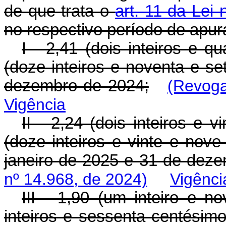
de que trata o
art. 11 da Lei
no respectivo período de apur
I - 2,41 (dois inteiros e 
(doze inteiros e noventa e se
dezembro de 2024;
(Revoga
Vigência
II - 2,24 (dois inteiros e 
(doze inteiros e vinte e nove
janeiro de 2025 e 31 de dez
nº 14.968, de 2024)
Vigênci
III - 1,90 (um inteiro e 
inteiros e sessenta centésimo