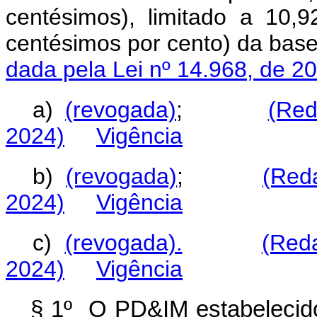
centésimos), limitado a 10,
centésimos por cento) da b
dada pela Lei nº 14.968, de 2
a)
(revogada)
;
(Red
2024)
Vigência
b)
(revogada)
;
(Red
2024)
Vigência
c)
(revogada).
(Red
2024)
Vigência
§ 1º O PD&IM estabelecido