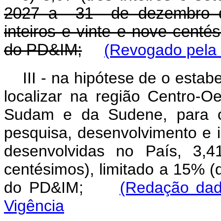
2027 a 31 de dezembro de
inteiros e vinte e nove centé
do PD&IM;
(Revogado pela 
III - na hipótese de o esta
localizar na região Centro-O
Sudam e da Sudene, para os
pesquisa, desenvolvimento e 
desenvolvidas no País, 3,4
centésimos), limitado a 15% (
do PD&IM;
(Redação dad
Vigência