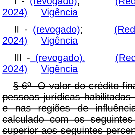
I -
(revogado)
;
(Red
2024)
Vigência
II -
(revogado)
;
(Red
2024)
Vigência
III -
(revogado).
(Re
2024)
Vigência
§ 6º O valor do crédito fin
pessoas jurídicas habilitadas
e nas regiões de influên
calculado com os seguintes
superior aos seguintes perce