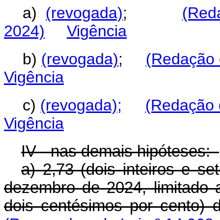
a)
(revogada)
;
(Red
2024)
Vigência
b)
(revogada)
;
(Redação 
Vigência
c)
(revogada);
(Redação d
Vigência
IV - nas demais hipóteses:
a) 2,73 (dois inteiros e se
dezembro de 2024, limitado 
dois centésimos por cento) 