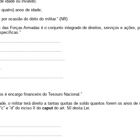
de idade ou inválido;
e quatro) anos de idade;
 por ocasião do óbito do militar.” (NR)
s das Forças Armadas é o conjunto integrado de direitos, serviços e ações, 
pecíficas.”
................................................
.................................................
....................................................
.
...................................................
os é encargo financeiro do Tesouro Nacional.”
de, o militar terá direito a tantas quotas de soldo quantos forem os anos de
“c” e “d” do inciso II do
caput
do art. 50 desta Lei.
................................................
.................................................