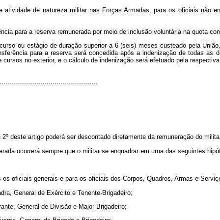
de atividade de natureza militar nas Forças Armadas, para os oficiais não 
erência para a reserva remunerada por meio de inclusão voluntária na quota co
 curso ou estágio de duração superior a 6 (seis) meses custeado pela União, 
ansferência para a reserva será concedida após a indenização de todas as d
e cursos no exterior, e o cálculo de indenização será efetuado pela respect
..................................................
§ 2º deste artigo poderá ser descontado diretamente da remuneração do militar
nerada ocorrerá sempre que o militar se enquadrar em uma das seguintes hipó
 os oficiais-generais e para os oficiais dos Corpos, Quadros, Armas e Serviço
dra, General de Exército e Tenente-Brigadeiro;
ante, General de Divisão e Major-Brigadeiro;