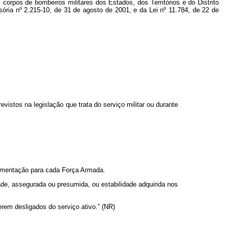
 corpos de bombeiros militares dos Estados, dos Territórios e do Distrito
isória nº 2.215-10, de 31 de agosto de 2001, e da Lei nº 11.784, de 22 de
evistos na legislação que trata do serviço militar ou durante
lamentação para cada Força Armada.
dade, assegurada ou presumida, ou estabilidade adquirida nos
em desligados do serviço ativo.” (NR)