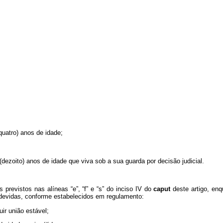
quatro) anos de idade;
 (dezoito) anos de idade que viva sob a sua guarda por decisão judicial.
s previstos nas alíneas “e”, “f” e “s” do inciso IV do
caput
deste artigo, en
 devidas, conforme estabelecidos em regulamento:
uir união estável;