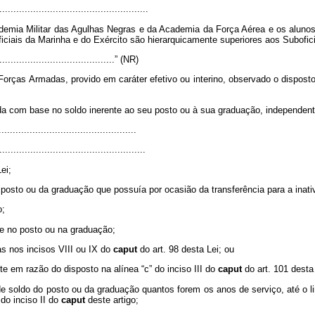
.....................................................
mia Militar das Agulhas Negras e da Academia da Força Aérea e os alunos do
iciais da Marinha e do Exército são hierarquicamente superiores aos Subofic
...........................................” (NR)
Forças Armadas, provido em caráter efetivo ou interino, observado o disposto n
ada com base no soldo inerente ao seu posto ou à sua graduação, independen
................................................
....................................................
ei;
 posto ou da graduação que possuía por ocasião da transferência para a inat
o;
ade no posto ou na graduação;
s nos incisos VIII ou IX do
caput
do art. 98 desta Lei; ou
e em razão do disposto na alínea “c” do inciso III do
caput
do art. 101 desta
soldo do posto ou da graduação quantos forem os anos de serviço, até o limi
do inciso II do
caput
deste artigo;