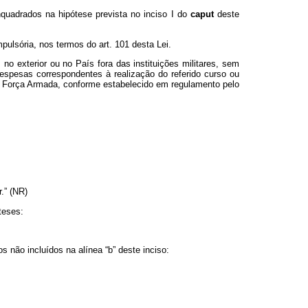
enquadrados na hipótese prevista no inciso I do
caput
deste
mpulsória, nos termos do art. 101 desta Lei.
no exterior ou no País fora das instituições militares, sem
espesas correspondentes à realização do referido curso ou
iva Força Armada, conforme estabelecido em regulamento pelo
.” (NR)
teses:
s não incluídos na alínea “b” deste inciso: