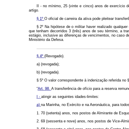
II - no mínimo, 25 (vinte e cinco) anos de exercício 
artigo.
§ 1º
O oficial de carreira da ativa pode pleitear transf
§ 2º Na hipótese de o militar haver realizado qualquer
que tenham decorridos 3 (três) anos de seu término, a tr
estágio, inclusive as diferenças de vencimentos, no caso d
Ministério da Defesa.
................................................................................
§ 4º
(Revogado).
a) (revogada);
b) (revogada).
§ 5º O valor correspondente à indenização referida no 
“
Art. 98.
A transferência de ofício para a reserva remu
I -
atingir as seguintes idades-limites:
a)
na Marinha, no Exército e na Aeronáutica, para todos
1. 70 (setenta) anos, nos postos de Almirante de Esqua
2. 69 (sessenta e nove) anos, nos postos de Vice-Almir