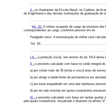
................................................................................
II -
os Aspirantes da Escola Naval, os Cadetes da Acade
de Engenharia e das demais instituições de graduação de of
..............................................................................
“
Art. 25.
O militar ocupante de cargo da estrutura das 
correspondentes ao cargo, conforme previsto em lei.
Parágrafo único. A remuneração do militar será calcul
“Art. 50. ....................................................................
................................................................................
I-A. -
a proteção social, nos termos do art. 50-A desta L
II -
o provento calculado com base no soldo integral do
a) por contar mais de 35 (trinta e cinco) anos de serviç
b) por atingir a idade-limite de permanência em ativid
c) por estar enquadrado em uma das hipóteses prevista
d) por ter sido incluído em quota compulsória unicament
III -
o provento calculado com base em tantas quotas de 
pela quota compulsória, ressalvado o disposto na alínea “d” 