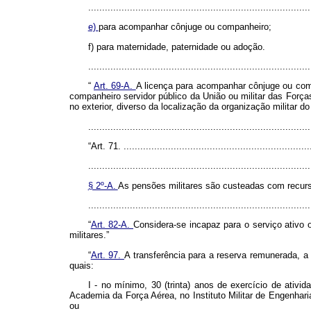
................................................................................
e)
para acompanhar cônjuge ou companheiro;
f) para maternidade, paternidade ou adoção.
..............................................................................
“
Art. 69-A.
A licença para acompanhar cônjuge ou comp
companheiro servidor público da União ou militar das Forças
no exterior, diverso da localização da organização militar do
..............................................................................
“Art. 71. ....................................................................
................................................................................
§ 2º-A.
As pensões militares são custeadas com recurs
..............................................................................
“
Art. 82-A.
Considera-se incapaz para o serviço ativo o
militares.”
“
Art. 97.
A transferência para a reserva remunerada, a 
quais:
I - no mínimo, 30 (trinta) anos de exercício de ativ
Academia da Força Aérea, no Instituto Militar de Engenharia
ou