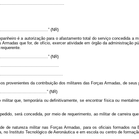
....................................................
.........................................” (NR)
anheiro é a autorização para o afastamento total do serviço concedida a mil
 Armadas que for, de ofício, exercer atividade em órgão da administração públ
 requerente.
.........................................” (NR)
...............................................
...................................................
os provenientes da contribuição dos militares das Forças Armadas, de seus 
........................................” (NR)
 militar que, temporária ou definitivamente, se encontrar física ou mentalme
pedido, será concedida, por meio de requerimento, ao militar de carreira que
idade de natureza militar nas Forças Armadas, para os oficiais formados na
, no Instituto Tecnológico de Aeronáutica e em escola ou centro de formação