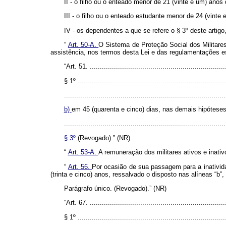
II - o filho ou o enteado menor de 21 (vinte e um) anos 
III - o filho ou o enteado estudante menor de 24 (vinte 
IV - os dependentes a que se refere o § 3º deste artigo,
“
Art. 50-A.
O Sistema de Proteção Social dos Militare
assistência, nos termos desta Lei e das regulamentações es
“Art. 51. ....................................................................
§ 1º ..........................................................................
................................................................................
b)
em 45 (quarenta e cinco) dias, nas demais hipóteses
................................................................................
§ 3º
(Revogado).” (NR)
“
Art. 53-A.
A remuneração dos militares ativos e inativ
“
Art. 56.
Por ocasião de sua passagem para a inativida
(trinta e cinco) anos, ressalvado o disposto nas alíneas “b”, 
Parágrafo único. (Revogado).” (NR)
“Art. 67. ....................................................................
§ 1º ..........................................................................