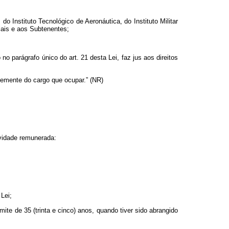
 Instituto Tecnológico de Aeronáutica, do Instituto Militar
iais e aos Subtenentes;
o parágrafo único do art. 21 desta Lei, faz jus aos direitos
temente do cargo que ocupar.” (NR)
ividade remunerada:
 Lei;
te de 35 (trinta e cinco) anos, quando tiver sido abrangido