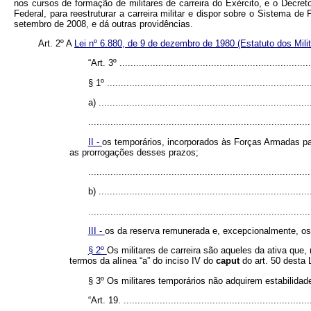
nos cursos de formação de militares de carreira do Exército, e o Decreto
Federal, para reestruturar a carreira militar e dispor sobre o Sistema d
setembro de 2008, e dá outras providências.
Art. 2º A
Lei nº 6.880, de 9 de dezembro de 1980 (Estatuto dos Mili
“Art. 3º .....................................................................
§ 1º ..........................................................................
a) ............................................................................
................................................................................
II -
os temporários, incorporados às Forças Armadas para 
as prorrogações desses prazos;
................................................................................
b) ............................................................................
................................................................................
III -
os da reserva remunerada e, excepcionalmente, os
§ 2º
Os militares de carreira são aqueles da ativa que
termos da alínea “a” do inciso IV do
caput
do art. 50 desta 
§ 3º Os militares temporários não adquirem estabilid
“Art. 19. ....................................................................