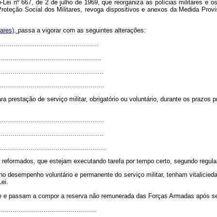
-Lei nº 667, de 2 de julho de 1969, que reorganiza as polícias militares e os
e Proteção Social dos Militares, revoga dispositivos e anexos da Medida Prov
tares),
passa a vigorar com as seguintes alterações:
...................................................
....................................................
......................................................
......................................................
prestação de serviço militar, obrigatório ou voluntário, durante os prazos pr
......................................................
......................................................
.......................................................
 reformados, que estejam executando tarefa por tempo certo, segundo regu
, no desempenho voluntário e permanente do serviço militar, tenham vitalicie
Lei.
ade e passam a compor a reserva não remunerada das Forças Armadas após ser
.................................................