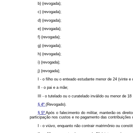
b) (revogada);
c) (revogada);
d) (revogada);
e) (revogada);
f) (revogada);
g) (revogada);
h) (revogada);
i) (revogada);
j) (revogada);
I - o filho ou o enteado estudante menor de 24 (vinte e 
II - o pai e a mãe;
III - o tutelado ou o curatelado inválido ou menor de 18
§ 4º
(Revogado).
§ 5º
Após o falecimento do militar, manterão os direito
participação nos custos e no pagamento das contribuições
I - o viúvo, enquanto não contrair matrimônio ou constit