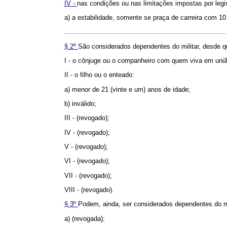
IV -
nas condições ou nas limitações impostas por legi
a) a estabilidade, somente se praça de carreira com 10
................................................................................
§ 2º
São considerados dependentes do militar, desde q
I - o cônjuge ou o companheiro com quem viva em união
II - o filho ou o enteado:
a) menor de 21 (vinte e um) anos de idade;
b) inválido;
III - (revogado);
IV - (revogado);
V - (revogado);
VI - (revogado);
VII - (revogado);
VIII - (revogado).
§ 3º
Podem, ainda, ser considerados dependentes do mi
a) (revogada);