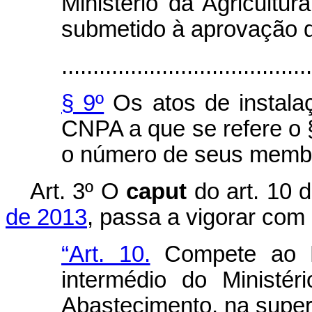
Ministério da Agricultu
submetido à aprovação d
........................................
§ 9º
Os atos de instala
CNPA a que se refere o §
o número de seus membro
Art. 3º
O
caput
do art. 10 
de 2013
, passa a vigorar com 
“Art. 10.
Compete ao Po
intermédio do Ministér
Abastecimento, na super