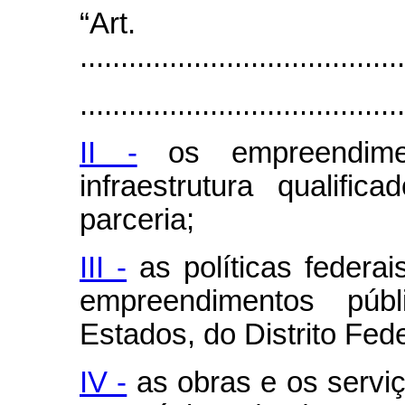
“Ar
........................................
........................................
II -
os empreendimen
infraestrutura qualifi
parceria;
III -
as políticas federa
empreendimentos públ
Estados, do Distrito Fed
IV -
as obras e os serviç