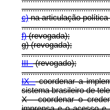
........................................
c)
na articulação polític
........................................
f)
(revogada);
g) (revogada);
........................................
III -
(revogado);
........................................
IX -
coordenar a implem
sistema brasileiro de tel
X - coordenar o creden
imprensa e o acesso e 