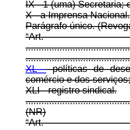
IX - 1 (uma) Secretaria; 
X - a Imprensa Nacional.
Parágrafo único. (Revog
“Art
........................................
........................................
XL -
políticas de dese
comércio e dos serviços;
XLI - registro sindical.
.......................................
(NR)
“Art