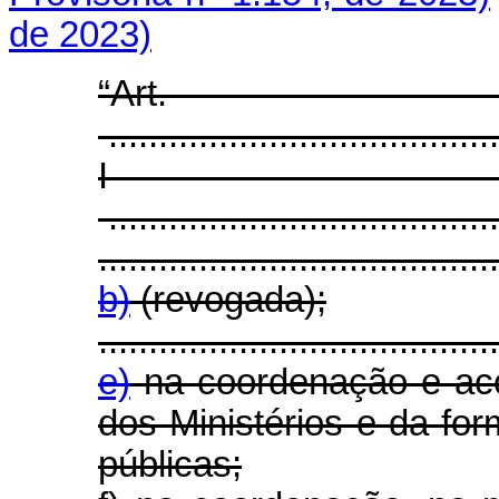
de 2023)
“Ar
.......................................
I
.......................................
........................................
b)
(revogada);
........................................
e)
na coordenação e ac
dos Ministérios e da for
públicas;