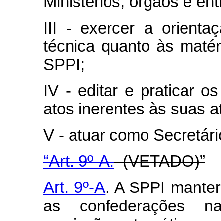
Ministérios, órgãos e ent
III - exercer a orient
técnica quanto às matéri
SPPI;
IV - editar e praticar 
atos inerentes às suas at
V - atuar como Secretár
“Art. 9º-A.
(VETADO)”
Art. 9º-A
. A SPPI mante
as confederações naci