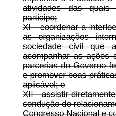
atividades das quais
participe;
XI - coordenar a interl
as organizações inter
sociedade civil que a
acompanhar as ações e 
parcerias do Governo f
e promover boas práticas
aplicável; e
XII - assistir diretamen
condução do relacionam
Congresso Nacional e com