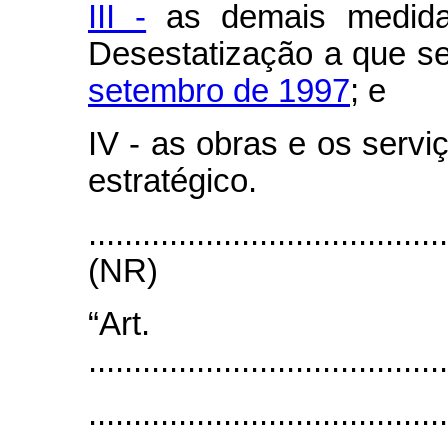
III -
as demais medida
Desestatização a que se
setembro de 1997
; e
IV - as obras e os servi
estratégico.
.......................................
(NR)
“Ar
........................................
........................................