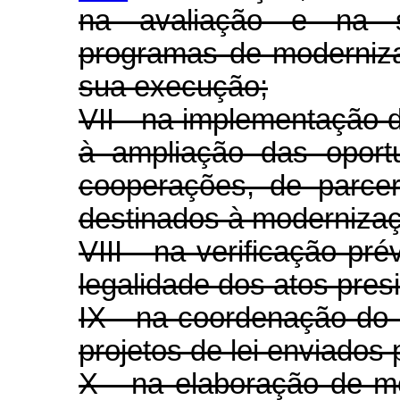
na avaliação e na 
programas de moderniz
sua execução;
VII - na implementação d
à ampliação das oport
cooperações, de parcer
destinados à moderniza
VIII - na verificação pré
legalidade dos atos presi
IX - na coordenação do
projetos de lei enviados
X - na elaboração de 