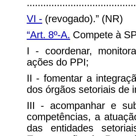
........................................
VI -
(revogado).” (NR)
“Art. 8º-A.
Compete à SP
I - coordenar, monitora
ações do PPI;
II - fomentar a integra
dos órgãos setoriais de i
III - acompanhar e sub
competências, a atuação
das entidades setori