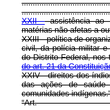
........................................
........................................
XXII -
assistência ao 
matérias não afetas a out
XXIII - política de orga
civil, da polícia militar
do Distrito Federal, no
do art. 21 da Constituiç
XXIV - direitos dos índ
das ações de saúde 
comunidades indígenas.
“Art