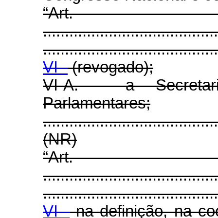
“Ar
........................................
........................................
VI -
(revogado);
VI-A. - a Secretar
Parlamentares;
.......................................
(NR)
“Ar
........................................
........................................
VI -
na definição, na co