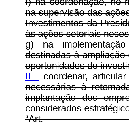
f) na coordenação, no 
na supervisão das açõe
Investimentos da Presid
às ações setoriais nece
g) na implementação
destinadas à ampliação d
oportunidades de invest
II -
coordenar, articular
necessárias à retomad
implantação dos empre
considerados estratégico
“Ar