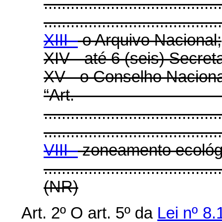
........................................
........................................
XIII -
o Arquivo Nacional;
XIV - até 6 (seis) Secreta
XV - o Conselho Nacional
“Art
........................................
........................................
VIII -
zoneamento ecológ
.......................................
(NR)
Art. 2º O art. 5º da
Lei nº 8.