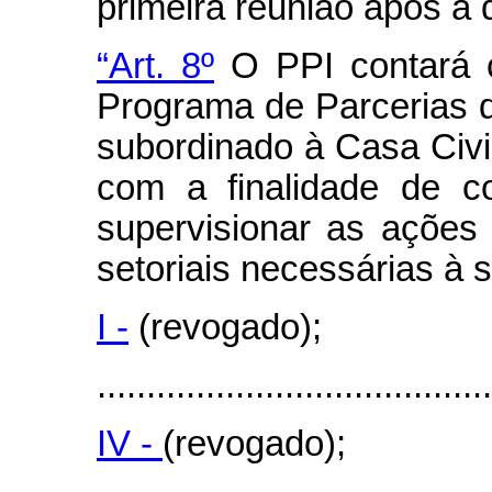
primeira reunião após a 
“Art. 8º
O PPI contará c
Programa de Parcerias d
subordinado à Casa Civi
com a finalidade de co
supervisionar as ações
setoriais necessárias à 
I -
(revogado);
........................................
IV -
(revogado);