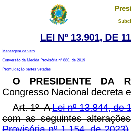
Pres
Subch
LEI Nº 13.901, DE
Mensagem de veto
Conversão da Medida Provisória nº 886, de 2019
Promulgação partes vetadas
O PRESIDENTE DA R
Congresso Nacional decreta e 
A
rt. 1º A
Lei nº 13.844, de 
com as seguintes alt
Provisória nº 1.154, de 2023)