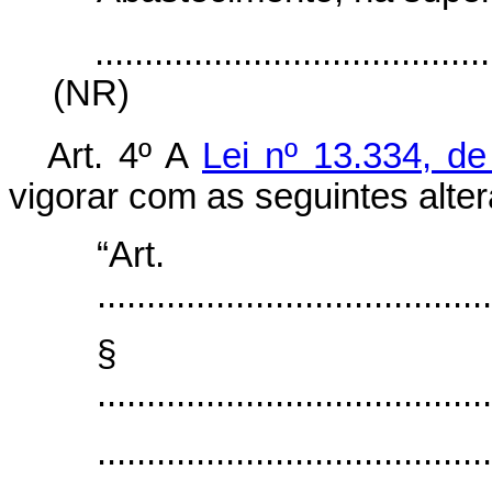
........................................
(NR)
Art. 4º A
Lei nº 13.334, d
vigorar com as seguintes alte
“Ar
........................................
§
........................................
........................................