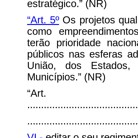
estratégico.” (NR)
“Art. 5º
Os projetos qual
como empreendimentos 
terão prioridade nacio
públicos nas esferas ad
União, dos Estados, 
Municípios.” (NR)
“Ar
........................................
........................................
VI -
editar o seu regiment