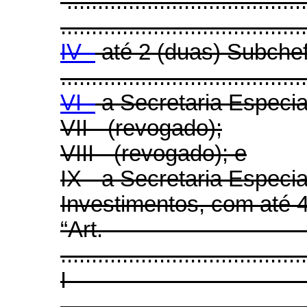
.......................................
........................................
IV -
até 2 (duas) Subchef
........................................
VI -
a Secretaria Especia
VII - (revogado);
VIII - (revogado); e
IX - a Secretaria Especi
Investimentos, com até 4
“Ar
........................................
I
........................................