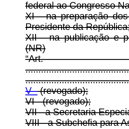
federal ao Congresso Na
XI - na preparação do
Presidente da República
XII - na publicação e p
(NR)
“Ar
........................................
........................................
V -
(revogado);
VI - (revogado);
VII - a Secretaria Especi
VIII - a Subchefia para A