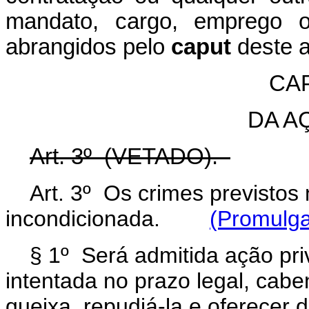
mandato, cargo, emprego 
abrangidos pelo
caput
deste a
CAP
DA A
Art. 3º (VETADO).
Art. 3º Os crimes previstos
incondicionada.
(Promulga
§ 1º Será admitida ação pri
intentada no prazo legal, cabe
queixa, repudiá-la e oferecer d