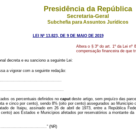
Presidência da República
Secretaria-Geral
Subchefia para Assuntos Jurídicos
LEI Nº 13.823, DE 9 DE MAIO DE 2019
Altera o § 3º do art. 1º da Lei nº
compensação financeira de que tr
al decreta e eu sanciono a seguinte Lei:
ssa a vigorar com a seguinte redação:
..................................................
.....................................................
itados os percentuais definidos no
caput
deste artigo, sem prejuízo das parc
nta e cinco por cento), sendo 8% (oito por cento) assegurados ao Município
Tratado de Itaipu, assinado em 26 de abril de 1973, entre a República Fe
cento) aos Estados e Municípios afetados por reservatórios a montante da 
.........................................” (NR)