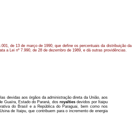
 8.001, de 13 de março de 1990, que define os percentuais da distribuição da
ata a Lei nº 7.990, de 28 de dezembro de 1989, e dá outras providências.
elas devidas aos órgãos da administração direta da União, aos
 de Guaíra, Estado do Paraná, dos
royalties
devidos por Itaipu
derativa do Brasil e a República do Paraguai, bem como nos
Usina de Itaipu, que contribuem para o incremento de energia