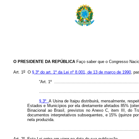
O PRESIDENTE DA REPÚBLICA
Faço saber que o Congresso Nacion
o
Art. 1
O
§ 3º do art. 1º da Lei nº 8.001, de 13 de março de 1990
, pa
“Art. 1º .....................................................................
................................................................................
§ 3º
A Usina de Itaipu distribuirá, mensalmente, respe
Estados e Municípios por ela diretamente afetados 85% (oite
Binacional ao Brasil, previstos no Anexo C, item III, do 
documentos interpretativos subsequentes, e 15% (quinze por 
nela produzida.
..............................................................................
Art. 2º Esta Lei entra em vigor na data de sua publicação.