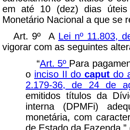
em até 10 (dez) dias úteis
Monetário Nacional a que se r
Art. 9º A
Lei nº 11.803, 
vigorar com as seguintes alte
“
Art. 5º
Para pagament
o
inciso II do
caput
do a
2.179-36, de 24 de a
emitidos títulos da Dív
interna (DPMFi) adeq
monetária, com caracterí
de Estado da Fazenda.”