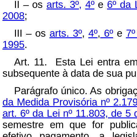
II – os
arts. 3º,
4º
e
6º da 
2008
;
III – os
arts. 3º
,
4º
,
6º
e
7º
1995
.
Art. 11. Esta Lei entra em
subsequente à data de sua publ
Parágrafo único. As obriga
da Medida Provisória nº 2.17
art. 6º da Lei nº 11.803, de 
semestre em que for public
efetivo pagamento, a legi