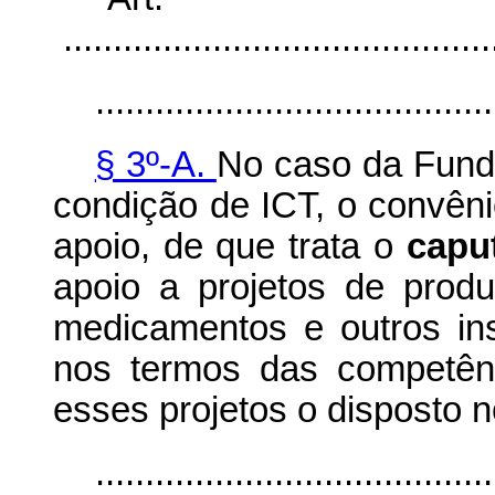
............................................
........................................
§ 3º-A.
No caso da Fund
condição de ICT, o convên
apoio, de que trata o
capu
apoio a projetos de prod
medicamentos e outros in
nos termos das competênc
esses projetos o disposto no
........................................