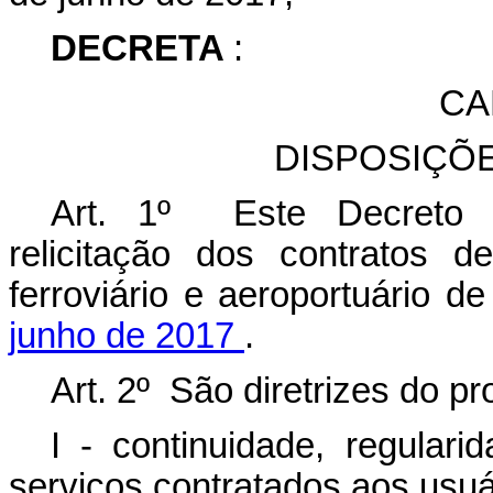
DECRETA
:
CA
DISPOSIÇÕ
Art. 1º Este Decreto e
relicitação dos contratos d
ferroviário e aeroportuário d
junho de 2017
.
Art. 2º São diretrizes do pr
I - continuidade, regulari
serviços contratados aos usuá