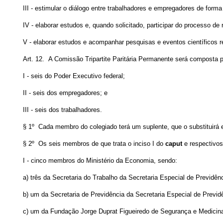
III - estimular o diálogo entre trabalhadores e empregadores de form
IV - elaborar estudos e, quando solicitado, participar do processo 
V - elaborar estudos e acompanhar pesquisas e eventos científicos r
Art. 12. A Comissão Tripartite Paritária Permanente será composta p
I - seis do Poder Executivo federal;
II - seis dos empregadores; e
III - seis dos trabalhadores.
§ 1º Cada membro do colegiado terá um suplente, que o substituirá
§ 2º Os seis membros
de que trata o inciso I do
caput
e respectivos
I - cinco membros do Ministério da Economia, sendo:
a) três da Secretaria do Trabalho da Secretaria Especial de Previdênc
b) um da Secretaria de Previdência da Secretaria Especial de Previd
c) um da Fundação Jorge Duprat Figueiredo de Segurança e Medicina