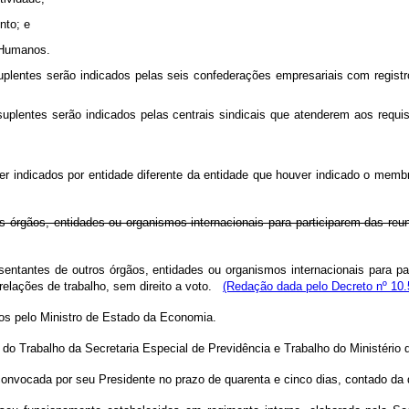
nto; e
s Humanos.
uplentes serão indicados pelas seis confederações empresariais com regist
suplentes serão indicados pelas centrais sindicais que atenderem aos requis
 indicados por entidade diferente da entidade que houver indicado o membr
s órgãos, entidades ou organismos internacionais para participarem das re
sentantes de outros órgãos, entidades ou organismos internacionais para p
relações de trabalho, sem direito a voto.
(Redação dada pelo Decreto nº 10.
s pelo Ministro de Estado da Economia.
 do Trabalho da Secretaria Especial de Previdência e Trabalho do Ministério
 convocada por seu Presidente no prazo de quarenta e cinco dias, contado d