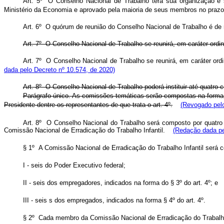
Art. 5º O Conselho Nacional de Trabalho terá sua organização e 
Ministério da Economia
e aprovado pela maioria de seus membros no prazo 
Art. 6º O quórum de reunião do Conselho Nacional de Trabalho é de
Art. 7º O Conselho Nacional de Trabalho se reunirá, em caráter ordi
Art. 7º O Conselho Nacional de Trabalho se reunirá, em caráter or
dada pelo Decreto nº 10.574, de 2020)
Art. 8º O Conselho Nacional de Trabalho poderá instituir até quatro c
Parágrafo único. As comissões temáticas serão compostas na forma 
Presidente dentre os representantes de que trata o art. 4º.
(Revogado pelo
Art. 8º O Conselho Nacional do Trabalho será composto por quatro c
Comissão Nacional de Erradicação do Trabalho Infantil.
(Redação dada pe
§ 1º A Comissão Nacional de Erradicação do Trabalho Infantil será co
I - seis do Poder Executivo federal;
II - seis dos empregadores, indicados na forma do § 3º do art. 4º; e
III - seis s dos empregados, indicados na forma § 4º do art. 4º.
§ 2º Cada membro da Comissão Nacional de Erradicação do Trabalho 