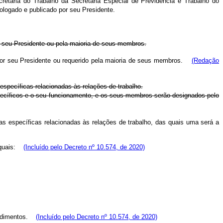
cretaria do Trabalho
da Secretaria Especial de Previdência e Trabalho do
ologado e publicado por seu Presidente.
or seu Presidente ou pela maioria de seus membros.
o por seu Presidente ou requerido pela maioria de seus membros.
(Redação
 específicas relacionadas às relações de trabalho.
pecíficos e o seu funcionamento, e os seus membros serão designados pelo
as específicas relacionadas às relações de trabalho, das quais uma será a
quais:
(Incluído pelo Decreto nº 10.574, de 2020)
edimentos.
(Incluído pelo Decreto nº 10.574, de 2020)