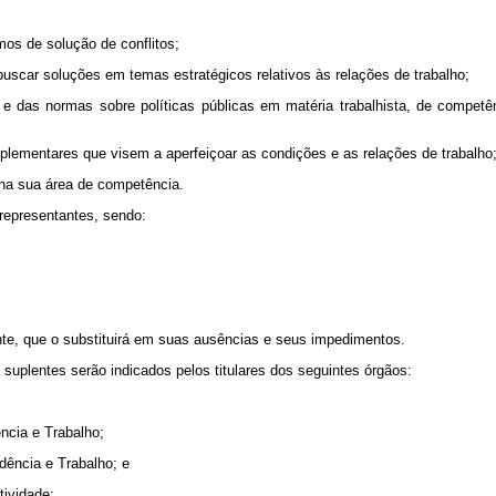
mos de solução de conflitos;
buscar soluções em temas estratégicos relativos às relações de trabalho;
s e das normas sobre políticas públicas em matéria trabalhista, de compe
mplementares que visem a aperfeiçoar as condições e as relações de trabalho;
 na sua área de competência.
representantes, sendo:
te, que o substituirá em suas ausências e seus impedimentos.
 suplentes serão indicados pelos titulares dos seguintes órgãos:
ência e Trabalho;
dência e Trabalho; e
tividade;