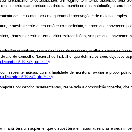
seu funcionamento estabelecidos em regimento interno, elaborado pela Se
de sessenta dias, contado da data da reunião de sua instalação, e será hom
 maioria dos seus membros e o quórum de aprovação é de maioria simples.
nário, trimestralmente e, em caráter extraordinário, sempre que convocado p
dinário, trimestralmente e, em caráter extraordinário, sempre que convocad
omissões temáticas, com a finalidade de monitorar, avaliar e propor políticas
de ato do Conselho Nacional de Trabalho, que definirá os seus objetivos es
 Decreto nº 10.574, de 2020)
omissões temáticas, com a finalidade de monitorar, avaliar e propor polític
lo Decreto nº 10.574, de 2020)
mposta por dezoito representantes, respeitada a composição tripartite, dos 
Infantil terá um suplente, que o substituirá em suas ausências e seus imp