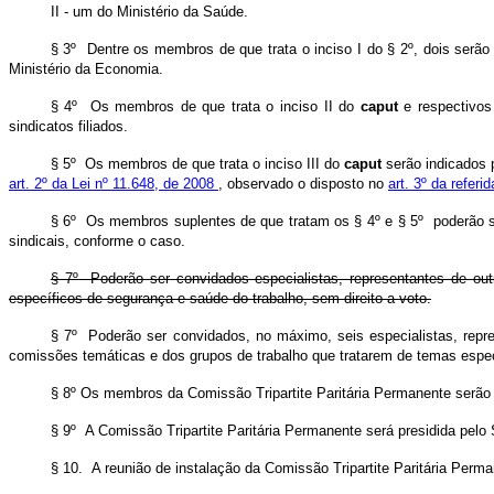
II - um do Ministério da Saúde.
§ 3º Dentre os membros de que trata o inciso I do § 2º, dois serão 
Ministério da Economia.
§ 4º Os membros de que trata o inciso II do
caput
e respectivos
sindicatos filiados.
§ 5º Os membros de que trata o inciso III do
caput
serão indicados 
art. 2º da Lei nº 11.648, de 2008
, observado o disposto no
art. 3º da referid
§ 6º Os membros suplentes de que tratam os § 4º e § 5º poderão ser
sindicais, conforme o caso.
§ 7º Poderão ser convidados especialistas, representantes de outr
específicos de segurança e saúde do trabalho, sem direito a voto.
§ 7º Poderão ser convidados, no máximo, seis especialistas, repre
comissões temáticas e dos grupos de trabalho que tratarem de temas espec
§ 8º
Os membros da
Comissão Tripartite Paritária Permanente
serão
§ 9º A Comissão Tripartite Paritária Permanente será presidida pelo 
§ 10. A reunião de instalação da Comissão Tripartite Paritária Per