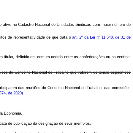
ro ativo no Cadastro Nacional de Entidades Sindicais com maior número de
itos de representatividade de que trata o
art. 2º da Lei nº 11.648, de 31 de
o titular, definida em comum acordo entre as confederações ou as centrais
uniões do Conselho Nacional de Trabalho que tratarem de temas específicos
articiparem das reuniões do Conselho Nacional de Trabalho, das comissões
574, de 2020)
 da Economia.
a data de publicação da designação de seus membros.