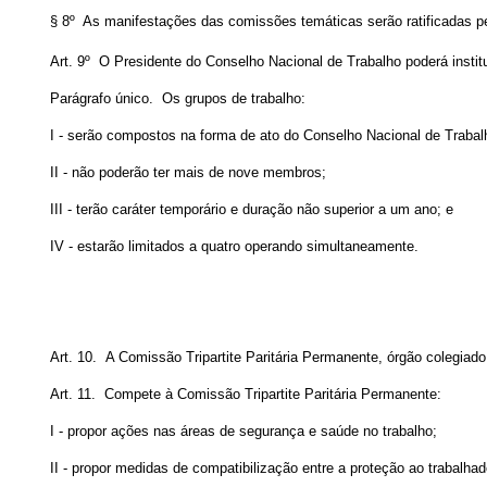
§ 8º As manifestações das comissões temáticas serão ratificadas pe
Art. 9º O Presidente do Conselho Nacional de Trabalho poderá institu
Parágrafo único. Os grupos de trabalho:
I - serão compostos na forma de ato do Conselho Nacional de Trabalh
II - não poderão ter mais de nove membros;
III - terão caráter temporário e duração não superior a um ano; e
IV - estarão limitados a quatro operando simultaneamente.
Art. 10. A Comissão Tripartite Paritária Permanente, órgão colegiado
Art. 11. Compete à Comissão Tripartite Paritária Permanente:
I - propor ações nas áreas de segurança e saúde no trabalho;
II - propor medidas de compatibilização entre a proteção ao trabalh