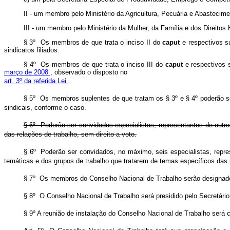
II - um membro pelo Ministério da Agricultura, Pecuária e Abastecime
III - um membro pelo Ministério da Mulher, da Família e dos Direito
§ 3º Os membros de que trata o inciso II do
caput
e respectivos s
sindicatos filiados.
§ 4º Os membros de que trata o inciso III do
caput
e respectivos 
março de 2008
, observado o disposto no
art. 3º da referida Lei
.
§ 5º Os membros suplentes de que tratam os § 3º e § 4º poderão ser
sindicais, conforme o caso.
§ 6º Poderão ser convidados especialistas, representantes de outro
das relações de trabalho, sem direito a voto.
§ 6º Poderão ser convidados, no máximo, seis especialistas, repre
temáticas e dos grupos de trabalho que tratarem de temas específicos das 
§ 7º Os membros do Conselho Nacional de Trabalho serão designado
§ 8º O Conselho Nacional de Trabalho será presidido pelo Secretário
§ 9º A reunião de instalação do Conselho Nacional de Trabalho será