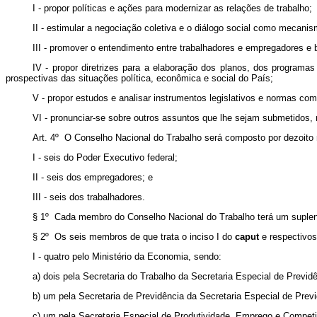
I - propor políticas e ações para modernizar as relações de trabalho;
II - estimular a negociação coletiva e o diálogo social como mecanis
III - promover o entendimento entre trabalhadores e empregadores e 
IV - propor diretrizes para a elaboração dos planos, dos programa
prospectivas das situações política, econômica e social do País;
V - propor estudos e analisar instrumentos legislativos e normas co
VI - pronunciar-se sobre outros assuntos que lhe sejam submetidos,
Art. 4º O Conselho Nacional do Trabalho será composto por dezoito 
I - seis do Poder Executivo federal;
II - seis dos empregadores; e
III - seis dos trabalhadores.
§ 1º Cada membro do Conselho Nacional do Trabalho terá um suplen
§ 2º Os seis membros de que trata o inciso I do
caput
e respectivos
I - quatro pelo Ministério da Economia, sendo:
a) dois pela Secretaria do Trabalho da Secretaria Especial de Previd
b) um pela Secretaria de Previdência da Secretaria Especial de Previ
c) um pela Secretaria Especial de Produtividade, Emprego e Competi