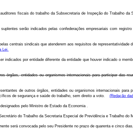
auditores fiscais do trabalho da Subsecretaria de Inspeção do Trabalho da 
 suplentes serão indicados pelas confederações empresariais com registr
pelas centrais sindicais que atenderem aos requisitos de representatividade d
a Lei.
 indicados por entidade diferente da entidade que houver indicado o membr
os órgãos, entidades ou organismos internacionais para participar das re
sentantes de outros órgãos, entidades ou organismos internacionais para pa
íficos de segurança e saúde do trabalho, sem direito a voto.
(Redação dad
 designados pelo Ministro de Estado da Economia
.
Secretário do Trabalho da Secretaria Especial de Previdência e Trabalho do M
manente será convocada pelo seu Presidente no prazo de quarenta e cinco di