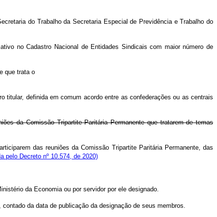
Secretaria do Trabalho da Secretaria Especial de Previdência e Trabalho do
o ativo no Cadastro Nacional de Entidades Sindicais com maior número de
e que trata o
o titular, definida em comum acordo entre as confederações ou as centrais
uniões da Comissão Tripartite Paritária Permanente que tratarem de temas
rticiparem das reuniões da Comissão Tripartite Paritária Permanente, das
a pelo Decreto nº 10.574, de 2020)
inistério da Economia ou por servidor por ele designado.
as, contado da data de publicação da designação de seus membros.