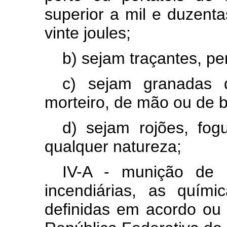
superior a mil e duzenta
vinte joules;
b) sejam
tra
ç
antes, pe
c) sejam granadas 
morteiro, de mão ou de b
d) sejam
roj
ões, fog
qualquer natureza;
IV-A - munição de 
incendiárias, as quím
definidas em acordo ou 