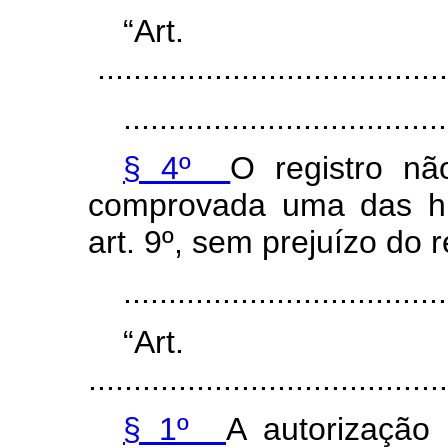
“Ar
.......................................
....................................
§ 4º
O registro n
comprovada uma das hi
art. 9º, sem prejuízo do 
..................................
“Ar
........................................
§ 1º
A autorização 