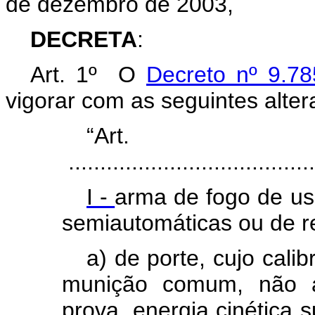
de dezembro de 2003,
DECRETA
:
Art. 1º O
Decreto nº 9.7
vigorar com as seguintes alter
“Ar
.......................................
I -
arma de fogo de us
semiautom
á
ticas ou de 
a) de porte, cujo cali
munição comum, nã
o 
prova
, energia cin
é
tica 