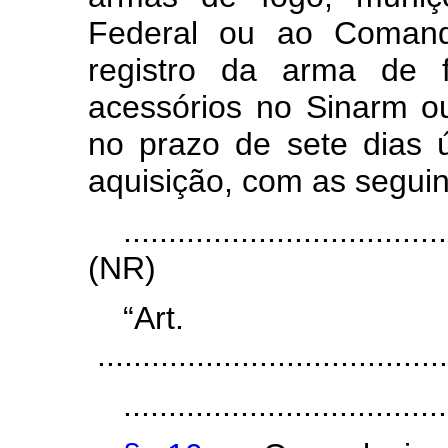
Federal ou ao Comando
registro da arma de 
acessórios no Sinarm o
no prazo de sete dias 
aquisição, com as seguin
....................................
(NR)
“Ar
.......................................
....................................