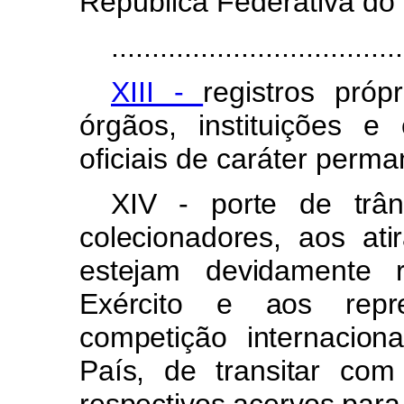
República Federativa do B
....................................
XIII -
registros próp
órgãos, instituições 
oficiais de caráter perma
XIV - porte de trân
colecionadores, aos at
estejam devidamente 
Exército e aos repre
competição internaciona
País, de transitar co