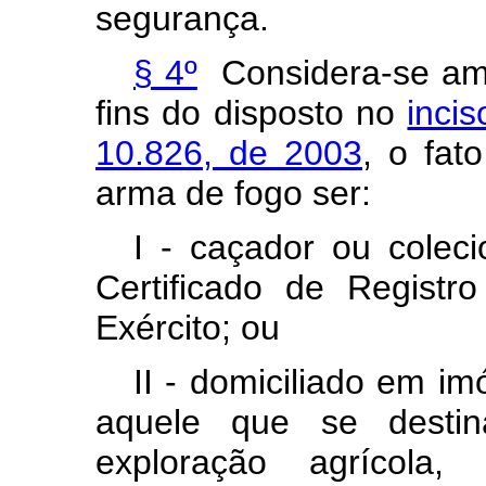
segurança.
§ 4º
Considera-se amea
fins do disposto no
incis
10.826, de 2003
, o fat
arma de fogo ser:
I - caçador ou cole
Certificado de Regist
Exército; ou
II - domiciliado em im
aquele que se desti
exploração agrícola, 