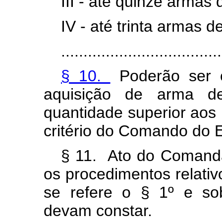
III - até quinze armas
IV - até trinta armas d
....................................
§ 10.
Poderão ser c
aquisição de arma d
quantidade superior aos l
critério do Comando do E
§ 11. Ato do Comanda
os procedimentos relati
se refere o § 1º e so
devam constar.