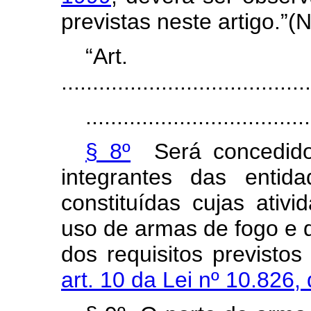
previstas neste artigo.”(
“Ar
........................................
....................................
§ 8º
Será concedido
integrantes das entid
constituídas cujas ati
uso de armas de fogo e
dos requisitos previsto
art. 10 da Lei nº 10.826,