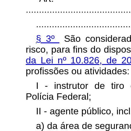
........................................
....................................
§ 3º
São considerada
risco, para fins do dispo
da Lei nº 10.826, de 2
profissões ou atividades:
I - instrutor de tir
Polícia Federal;
II - agente público, inc
a) da área de seguran