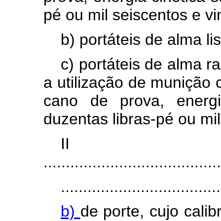
p
é
ou
mil seiscentos e vin
b) portáteis de alma li
c) portáteis
de alma rai
a utilização de munição
cano
de prova
, energ
duzentas libras-p
é
ou
mil
I
........................................
....................................
b)
de porte, cujo cali