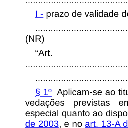
I -
prazo de validade d
....................................
(NR)
“Ar
........................................
....................................
§ 1º
Aplicam-se ao tit
vedações previstas em
especial quanto ao disp
de 2003
, e no
art. 13-A 