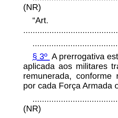
(NR)
“Ar
........................................
....................................
§ 3º
A prerrogativa es
aplicada aos militares t
remunerada, conforme 
por cada Força Armada o
....................................
(NR)