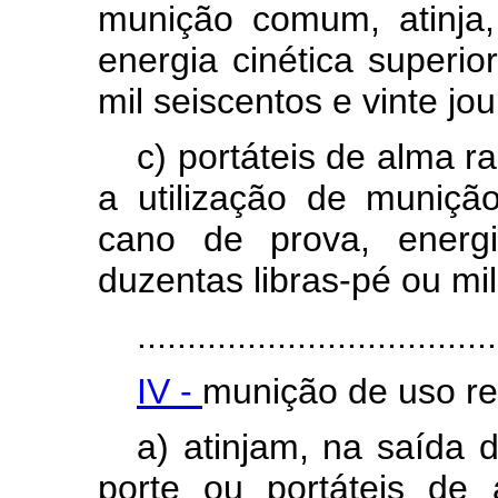
munição comum,
atinja
energia cin
é
tica superio
mil seiscentos e vinte jou
c) portáteis
de alma rai
a utilização de muniç
cano
de prova
, energ
duzentas libras-p
é
ou
mil
....................................
IV -
muni
ção de uso re
a) atinjam, na saí
da 
porte ou port
áteis
de 