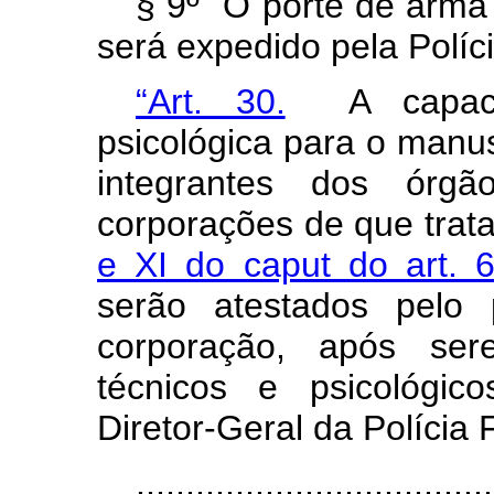
§ 9º O porte de arma 
será expedido pela Políc
“Art. 30.
A capacid
psicológica para o manu
integrantes dos órgã
corporações de que tra
e XI do caput do art. 
serão atestados pelo p
corporação, após ser
técnicos e psicológic
Diretor-Geral da Polícia 
....................................