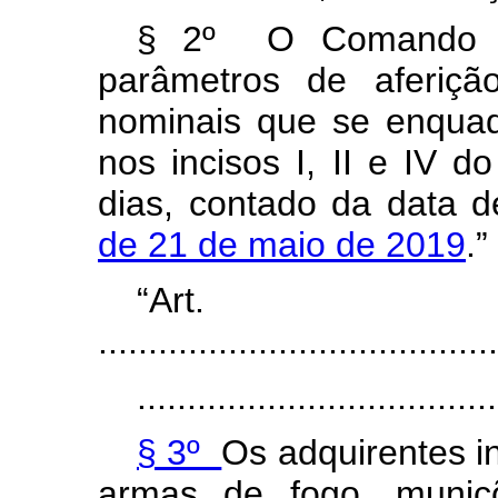
§ 2º
O Comando 
par
â
metros de aferiçã
nominais que se enquad
nos incisos I, II e IV d
dias, contado da data 
de 21 de maio de 2019
.”
“Ar
........................................
....................................
§ 3º
Os adquirentes i
armas de fogo, muniçõ