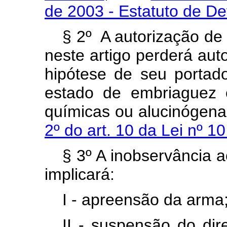
de 2003 - Estatuto de De
§ 2º A autorização de
neste artigo perderá aut
hipótese de seu portad
estado de embriaguez 
químicas ou alucinógena
2º do art. 10 da Lei nº 1
§ 3º A inobservância a
implicará:
I - apreensão da arma
II - suspensão do dir