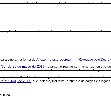
Secretaria Especial de Desburocratização, Gestão e Governo Digital do Minist
zação, Gestão e Governo Digital do Ministério da Economia para a Controlador
ssa a vigorar na forma do
Anexo II a este Decreto
.
(Revogado pelo Decret
 9.739, de 28 de março de 2019
, quanto ao regimento interno, ao registro 
e função de confiança por ato inferior a decreto, na Estrutura Regimental d
rá, no Diário Oficial da União, no prazo de trinta dias, contado da data de e
eto nº 9.681, de 2019
, que indicará, inclusive, o número de cargos e funçõe
pública.