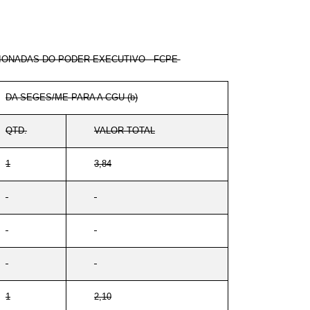
ONADAS DO PODER EXECUTIVO - FCPE
DA SEGES/ME PARA A CGU (b)
QTD.
VALOR TOTAL
1
3,84
-
-
-
-
1
2,10