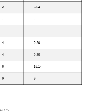
2
5,94
-
-
4
9,20
4
9,20
6
15,14
0
0
NIÃO: