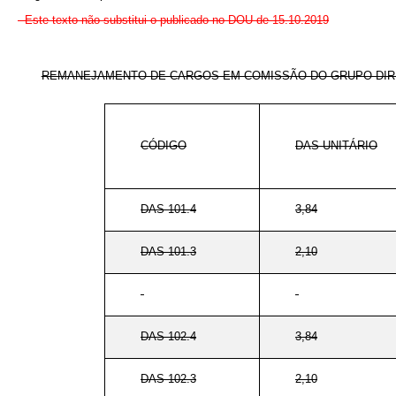
Este texto não substitui o publicado no DOU de 15.10.2019
REMANEJAMENTO DE CARGOS EM COMISSÃO DO GRUPO-DIRE
CÓDIGO
DAS-UNITÁRIO
DAS 101.4
3,84
DAS 101.3
2,10
DAS 102.4
3,84
DAS 102.3
2,10