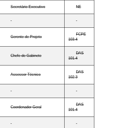
Secretário-Executivo
NE
FCPE
Gerente de Projeto
103.4
DAS
Chefe de Gabinete
101.4
DAS
Assessor Técnico
102.3
DAS
Coordenador-Geral
101.4