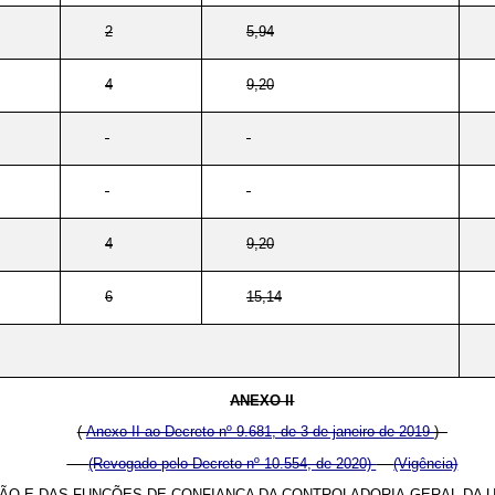
2
5,94
4
9,20
-
-
4
9,20
6
15,14
ANEXO II
(
Anexo II ao Decreto nº 9.681, de 3 de janeiro de 2019
)
(Revogado pelo Decreto nº 10.554, de 2020)
(Vigência)
O E DAS FUNÇÕES DE CONFIANÇA DA CONTROLADORIA-GERAL DA U