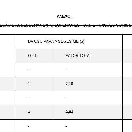
ANEXO I
ÇÃO E ASSESSORAMENTO SUPERIORES - DAS E FUNÇÕES COMISSI
DA CGU PARA A SEGES/ME (a)
QTD.
VALOR TOTAL
-
-
1
2,10
1
3,84
-
-