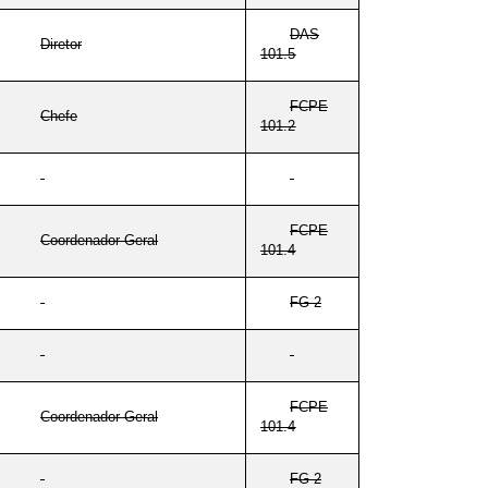
DAS
Diretor
101.5
FCPE
Chefe
101.2
FCPE
Coordenador-Geral
101.4
FG-2
FCPE
Coordenador-Geral
101.4
FG-2