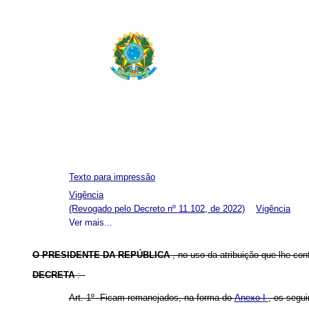
Texto para impressão
Vigência
(Revogado pelo Decreto nº 11.102, de 2022)
Vigência
Ver mais...
O PRESIDENTE DA REPÚBLICA
, no uso da atribuição que lhe con
DECRETA
:
Art. 1º Ficam remanejados, na forma do
Anexo I
, os segu