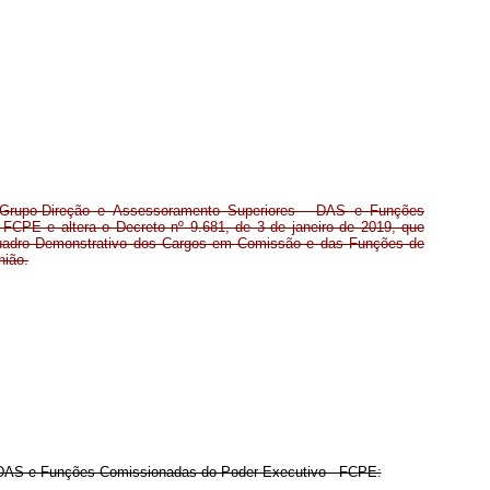
rupo-Direção e Assessoramento Superiores - DAS e Funções
FCPE e altera o Decreto nº 9.681, de 3 de janeiro de 2019, que
Quadro Demonstrativo dos Cargos em Comissão e das Funções de
nião.
 DAS e Funções Comissionadas do Poder Executivo - FCPE: