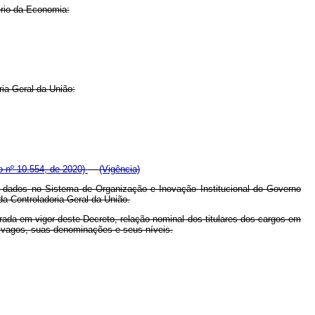
ério da Economia:
ia-Geral da União:
o nº 10.554, de 2020)
(Vigência)
de dados no Sistema de Organização e Inovação Institucional do Governo
a Controladoria-Geral da União.
ntrada em vigor deste Decreto, relação nominal dos titulares dos cargos em
s vagos, suas denominações e seus níveis.