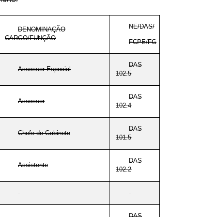
NE/DAS/
DENOMINAÇÃO
CARGO/FUNÇÃO
FCPE/FG
DAS
Assessor Especial
102.5
DAS
Assessor
102.4
DAS
Chefe de Gabinete
101.5
DAS
Assistente
102.2
DAS