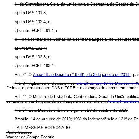
I - da Controladoria-Geral da União para a Secretaria de Gestão da 
a) um DAS 101.3;
b) um DAS 102.4; e
c) quatro FCPE 101.4; e
II - da Secretaria de Gestão da Secretaria Especial de Desburocrati
a) um DAS 101.4;
b) um DAS 102.3; e
c) quatro FCPE 103.4.
Art. 2º
O
Anexo II ao Decreto nº 9.681, de 3 de janeiro de 2019
, pa
Art. 3º Aplica-se o disposto nos
art. 13 ao art. 19 do Decreto nº
Federal, à permuta entre DAS e FCPE e à alocação de cargos em comissão 
Art. 4º O Ministro de Estado da Controladoria-Geral da União publica
comissão e das funções de confiança a que se refere o
Anexo II ao Decr
Art. 5º Este Decreto entra em vigor em 28 de outubro de 2019.
Brasília, 14 de outubro de 2019; 198º da Independência e 131º da Re
JAIR MESSIAS BOLSONARO
Paulo Guedes
Wagner de Campo Rosário