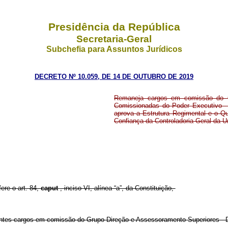
Presidência da República
Secretaria-Geral
Subchefia para Assuntos Jurídicos
DECRETO Nº 10.059, DE 14 DE OUTUBRO DE 2019
Remaneja cargos em comissão do G
Comissionadas do Poder Executivo - 
aprova a Estrutura Regimental e o 
Confiança da Controladoria-Geral da U
fere o art. 84,
caput
, inciso VI, alínea “a”, da Constituição,
intes cargos em comissão do Grupo-Direção e Assessoramento Superiores -