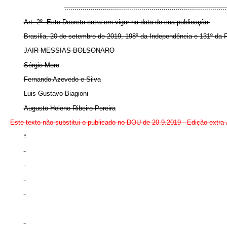
..............................................................................
Art. 2º Este Decreto entra em vigor na data de sua publicação.
Brasília, 20 de setembro de 2019, 198º da Independência e 131º da 
JAIR MESSIAS BOLSONARO
Sérgio Moro
Fernando Azevedo e Silva
Luis Gustavo Biagioni
Augusto Heleno Ribeiro Pereira
Este texto não substitui o publicado no DOU de 20.9.2019 - Edição extra
*