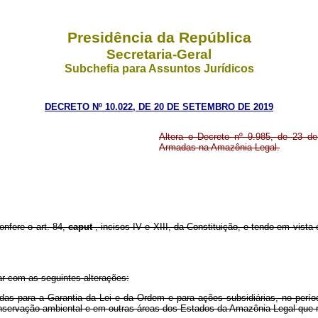
Presidência da República
Secretaria-Geral
Subchefia para Assuntos Jurídicos
DECRETO Nº 10.022, DE 20 DE SETEMBRO DE 2019
Altera o Decreto nº 9.985, de 23 d
Armadas na Amazônia Legal.
onfere o art. 84,
caput
, incisos IV e XIII, da Constituição, e tendo em vista 
ar com as seguintes alterações:
s para a Garantia da Lei e da Ordem e para ações subsidiárias, no perío
 conservação ambiental e em outras áreas dos Estados da Amazônia Legal que 