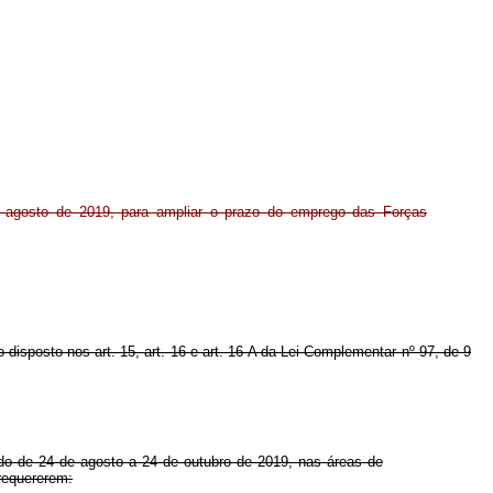
e agosto de 2019, para ampliar o prazo do emprego das Forças
o disposto nos art. 15, art. 16 e art. 16-A da Lei Complementar nº 97, de 9
do de 24 de agosto a 24 de outubro de 2019, nas áreas de
requererem: