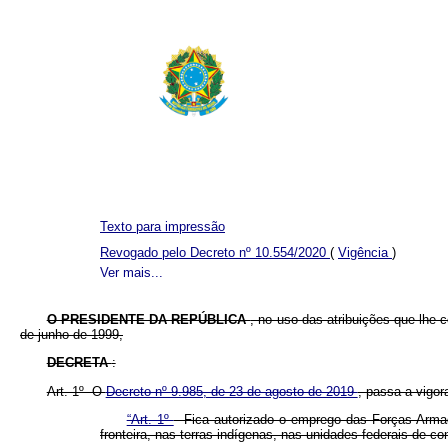
Texto para impressão
Revogado pelo Decreto nº 10.554/2020
(
Vigência
)
Ver mais...
O PRESIDENTE DA REPÚBLICA
, no uso das atribuições que lhe c
de junho de 1999,
DECRETA
:
Art. 1º O
Decreto nº 9.985, de 23 de agosto de 2019
, passa a vigor
“Art. 1º
Fica autorizado o emprego das Forças Armada
fronteira, nas terras indígenas, nas unidades federais de