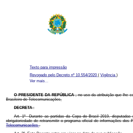
Texto para impressão
Revogado pelo Decreto nº 10.554/2020
(
Vigência
)
Ver mais...
O PRESIDENTE DA REPÚBLICA
, no uso da atribuição que lhe c
Brasileiro de Telecomunicações,
DECRETA
:
Art. 1º Durante as partidas da Copa do Brasil 2019, disputada
obrigatoriedade de retransmitir o programa oficial de informações do
Telecomunicações
.