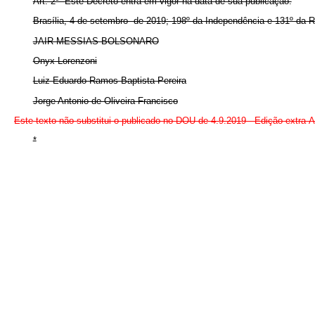
Art. 2º Este Decreto entra em vigor na data de sua publicação.
Brasília, 4 de setembro de 2019; 198º da Independência e 131º da R
JAIR MESSIAS BOLSONARO
Onyx Lorenzoni
Luiz Eduardo Ramos Baptista Pereira
Jorge Antonio de Oliveira Francisco
Este texto não substitui o publicado no DOU de 4.9.2019 - Edição extra-A
*