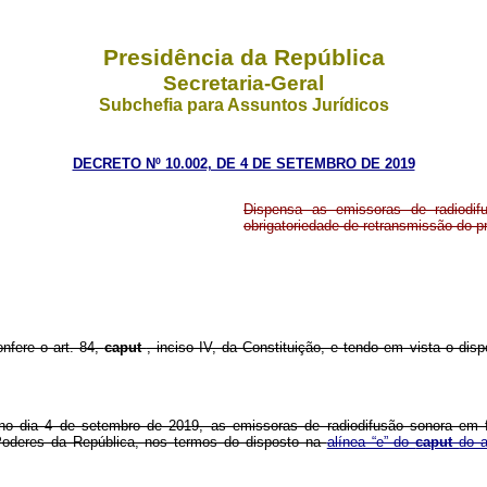
Presidência da República
Secretaria-Geral
Subchefia para Assuntos Jurídicos
DECRETO Nº 10.002, DE 4 DE SETEMBRO DE 2019
Dispensa as emissoras de radiodi
obrigatoriedade de retransmissão do p
onfere o art. 84,
caput
, inciso IV, da Constituição, e tendo em vista o dis
s no dia 4 de setembro de 2019, as emissoras de radiodifusão sonora e
s Poderes da República, nos termos do disposto na
alínea “e” do
caput
do a