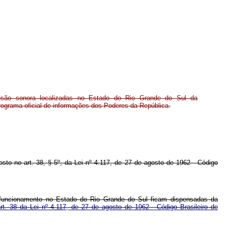
fusão sonora localizadas no Estado do Rio Grande do Sul da
rograma oficial de informações dos Poderes da República.
posto no art. 38, § 5º, da Lei nº 4.117, de 27 de agosto de 1962 - Código
m funcionamento no Estado do Rio Grande do Sul ficam dispensadas da
rt. 38 da Lei nº 4.117, de 27 de agosto de 1962 - Código Brasileiro de