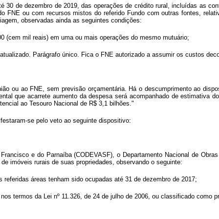
até 30 de dezembro de 2019, das operações de crédito rural, incluídas as co
o FNE ou com recursos mistos do referido Fundo com outras fontes, relativ
tiagem, observadas ainda as seguintes condições:
0,00 (cem mil reais) em uma ou mais operações do mesmo mutuário;
 atualizado. Parágrafo único. Fica o FNE autorizado a assumir os custos decor
 União ou ao FNE, sem previsão orçamentária. Há o descumprimento ao disp
ntal que acarrete aumento da despesa será acompanhado de estimativa do i
tencial ao Tesouro Nacional de R$ 3,1 bilhões."
estaram-se pelo veto ao seguinte dispositivo:
 Francisco e do Parnaíba (CODEVASF), o Departamento Nacional de Obras
 de imóveis rurais de suas propriedades, observando o seguinte:
s referidas áreas tenham sido ocupadas até 31 de dezembro de 2017;
 nos termos da Lei nº 11.326, de 24 de julho de 2006, ou classificado como pr