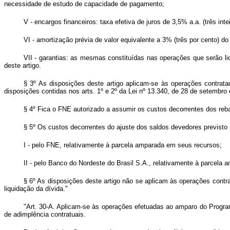
necessidade de estudo de capacidade de pagamento;
V - encargos financeiros: taxa efetiva de juros de 3,5% a.a. (três int
VI - amortização prévia de valor equivalente a 3% (três por cento) do 
VII - garantias: as mesmas constituídas nas operações que serão li
deste artigo.
§ 3º As disposições deste artigo aplicam-se às operações contrat
disposições contidas nos arts. 1º e 2º da Lei nº 13.340, de 28 de setembro
§ 4º Fica o FNE autorizado a assumir os custos decorrentes dos rebat
§ 5º Os custos decorrentes do ajuste dos saldos devedores previsto 
I - pelo FNE, relativamente à parcela amparada em seus recursos;
II - pelo Banco do Nordeste do Brasil S.A., relativamente à parcela 
§ 6º As disposições deste artigo não se aplicam às operações contr
liquidação da dívida."
"Art. 30-A. Aplicam-se às operações efetuadas ao amparo do Program
de adimplência contratuais.