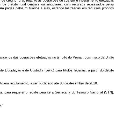
 de crédito rural, relativo às operações de custeio e investimento efetuadas
 de crédito rural centrais ou singulares, com recursos repassados pelas
foram pagas pelos mutuários a elas, estando lastreadas em recursos próprios
nanceiros das operações efetuadas no âmbito do Pronaf, com risco da União
 Liquidação e de Custódia (Selic) para títulos federais, a partir do débito
osto em regulamento, a ser publicado até 30 de dezembro de 2018.
ior, para requerer o rebate perante a Secretaria do Tesouro Nacional (STN),
r."