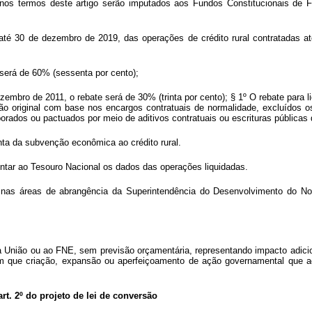
 nos termos deste artigo serão imputados aos Fundos Constitucionais de
, até 30 de dezembro de 2019, das operações de crédito rural contratadas
 será de 60% (sessenta por cento);
dezembro de 2011, o rebate será de 30% (trinta por cento); § 1º O rebate pa
ração original com base nos encargos contratuais de normalidade, excluídos
rados ou pactuados por meio de aditivos contratuais ou escrituras públicas 
a da subvenção econômica ao crédito rural.
sentar ao Tesouro Nacional os dados das operações liquidadas.
 nas áreas de abrangência da Superintendência do Desenvolvimento do N
 à União ou ao FNE, sem previsão orçamentária, representando impacto adici
m que criação, expansão ou aperfeiçoamento de ação governamental que a
art. 2º do projeto de lei de conversão