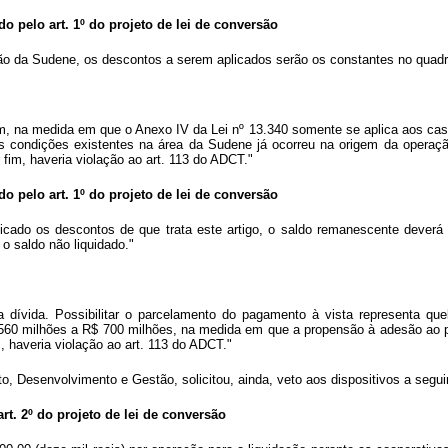
ado pelo art. 1º do projeto de lei de conversão
ção da Sudene, os descontos a serem aplicados serão os constantes no quadr
m, na medida em que o Anexo IV da Lei nº 13.340 somente se aplica aos casos
s condições existentes na área da Sudene já ocorreu na origem da operação 
 fim, haveria violação ao art. 113 do ADCT."
ado pelo art. 1º do projeto de lei de conversão
icado os descontos de que trata este artigo, o saldo remanescente deverá 
o saldo não liquidado."
 dívida. Possibilitar o parcelamento do pagamento à vista representa quebr
560 milhões a R$ 700 milhões, na medida em que a propensão à adesão ao par
, haveria violação ao art. 113 do ADCT."
 Desenvolvimento e Gestão, solicitou, ainda, veto aos dispositivos a seguir 
art. 2º do projeto de lei de conversão