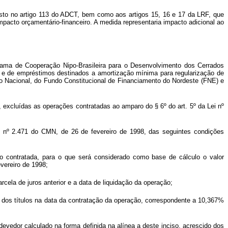
osto no artigo 113 do ADCT, bem como aos artigos 15, 16 e 17 da LRF, que
cto orçamentário-financeiro. A medida representaria impacto adicional ao
rama de Cooperação Nipo-Brasileira para o Desenvolvimento dos Cerrados
98 e de empréstimos destinados a amortização mínima para regularização de
ouro Nacional, do Fundo Constitucional de Financiamento do Nordeste (FNE) e
6, excluídas as operações contratadas ao amparo do § 6º do art. 5º da Lei nº
o nº 2.471 do CMN, de 26 de fevereiro de 1998, das seguintes condições
o contratada, para o que será considerado como base de cálculo o valor
vereiro de 1998;
rcela de juros anterior e a data de liquidação da operação;
r dos títulos na data da contratação da operação, correspondente a 10,367%
 devedor calculado na forma definida na alínea a deste inciso, acrescido dos