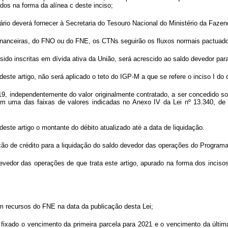
ados na forma da alínea c deste inciso;
ário deverá fornecer à Secretaria do Tesouro Nacional do Ministério da Faz
 financeiras, do FNO ou do FNE, os CTNs seguirão os fluxos normais pactuad
ido inscritas em dívida ativa da União, será acrescido ao saldo devedor par
este artigo, não será aplicado o teto do IGP-M a que se refere o inciso I do c
19, independentemente do valor originalmente contratado, a ser concedido sob
em uma das faixas de valores indicadas no Anexo IV da Lei nº 13.340, de 
deste artigo o montante do débito atualizado até a data de liquidação.
ção de crédito para a liquidação do saldo devedor das operações do Programa
 devedor das operações de que trata este artigo, apurado na forma dos incisos 
om recursos do FNE na data da publicação desta Lei;
, fixado o vencimento da primeira parcela para 2021 e o vencimento da últ