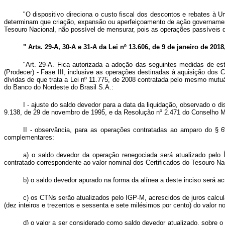
"O dispositivo direciona o custo fiscal dos descontos e rebates à
determinam que criação, expansão ou aperfeiçoamento de ação governament
Tesouro Nacional, não possível de mensurar, pois as operações passíveis 
" Arts. 29-A, 30-A e 31-A da Lei nº 13.606, de 9 de janeiro de 2018
"Art. 29-A. Fica autorizada a adoção das seguintes medidas de e
(Prodecer) - Fase III, inclusive as operações destinadas à aquisição dos
dívidas de que trata a Lei nº 11.775, de 2008 contratada pelo mesmo mutuár
do Banco do Nordeste do Brasil S.A.:
I - ajuste do saldo devedor para a data da liquidação, observado o d
9.138, de 29 de novembro de 1995, e da Resolução nº 2.471 do Conselho Mo
II - observância, para as operações contratadas ao amparo do § 
complementares:
a) o saldo devedor da operação renegociada será atualizado pelo
contratado correspondente ao valor nominal dos Certificados do Tesouro Na
b) o saldo devedor apurado na forma da alínea a deste inciso será acr
c) os CTNs serão atualizados pelo IGP-M, acrescidos de juros calcul
(dez inteiros e trezentos e sessenta e sete milésimos por cento) do valor 
d) o valor a ser considerado como saldo devedor atualizado, sobre o 