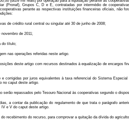
00,00 (doze mil reais) por operação para a liquidação perante as cooperativas
ar (Pronaf), Grupos C, D e E, contratadas por intermédio de cooperativas
s cooperativas perante as respectivas instituições financeiras oficiais, não 
ndições:
as de crédito rural central ou singular até 30 de junho de 2008;
e novembro de 2011;
 do título;
igem nas operações referidas neste artigo.
posições deste artigo com recursos destinados à equalização de encargos fi
 corrigidas por juros equivalentes à taxa referencial do Sistema Especial de
to no caput deste artigo.
tigo serão repassados pelo Tesouro Nacional às cooperativas segundo o disp
 dias, a contar da publicação do regulamento de que trata o parágrafo anter
 IV e V do caput deste artigo.
tar do recebimento do recurso, para comprovar a quitação da dívida do agriculto