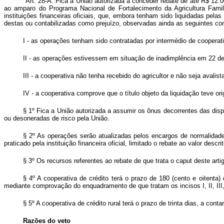
"Art. 28-A. Fica a União autorizada a conceder rebate de até R$ 12.0
ao amparo do Programa Nacional de Fortalecimento da Agricultura Famili
instituições financeiras oficiais, que, embora tenham sido liquidadas pela
destas ou contabilizadas como prejuízo, observadas ainda as seguintes co
I - as operações tenham sido contratadas por intermédio de cooperativ
II - as operações estivessem em situação de inadimplência em 22 d
III - a cooperativa não tenha recebido do agricultor e não seja avalista
IV - a cooperativa comprove que o título objeto da liquidação teve or
§ 1º Fica a União autorizada a assumir os ônus decorrentes das dis
ou desoneradas de risco pela União.
§ 2º As operações serão atualizadas pelos encargos de normalidade e
praticado pela instituição financeira oficial, limitado o rebate ao valor descri
§ 3º Os recursos referentes ao rebate de que trata o caput deste ar
§ 4º A cooperativa de crédito terá o prazo de 180 (cento e oitenta)
mediante comprovação do enquadramento de que tratam os incisos I, II, III,
§ 5º A cooperativa de crédito rural terá o prazo de trinta dias, a con
Razões do veto