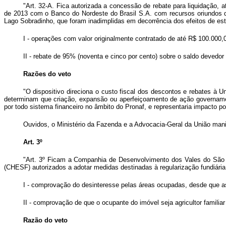
"Art. 32-A. Fica autorizada a concessão de rebate para liquidação, 
de 2013 com o Banco do Nordeste do Brasil S.A. com recursos oriundos d
Lago Sobradinho, que foram inadimplidas em decorrência dos efeitos de es
I - operações com valor originalmente contratado de até R$ 100.00
II - rebate de 95% (noventa e cinco por cento) sobre o saldo devedor
Razões do veto
"O dispositivo direciona o custo fiscal dos descontos e rebates à
determinam que criação, expansão ou aperfeiçoamento de ação govername
por todo sistema financeiro no âmbito do Pronaf, e representaria impacto po
Ouvidos, o Ministério da Fazenda e a Advocacia-Geral da União manif
Art. 3º
"Art. 3º Ficam a Companhia de Desenvolvimento dos Vales do São
(CHESF) autorizados a adotar medidas destinadas à regularização fundiária
I - comprovação do desinteresse pelas áreas ocupadas, desde que a
II - comprovação de que o ocupante do imóvel seja agricultor familiar
Razão do veto