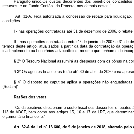
Parágrafo único.Os custos decorrentes dos benefícios concedidos
recursos, e ao Fundo Contábil do Procera, nos demais casos."
"Art. 31-A. Fica autorizada a concessão de rebate para liquidação
condições:
I - nas operações contratadas até 31 de dezembro de 2006, o rebate
II - nas operações contratadas entre 1º de janeiro de 2007 e 31 de 
termos deste artigo, atualizados a partir da data da contratação da ope
inadimplemento ou honorários advocatícios, mesmo que tenham sido incorpo
§ 2º O Tesouro Nacional assumirá as despesas com os bônus na cont
§ 3º Os agentes financeiros terão até 30 de abril de 2020 para apre
§ 4º O disposto no caput se aplica a operações não enquadradas
(Sudam)".
Razões dos vetos
"Os dispositivos direcionam o custo fiscal dos descontos e rebates
113 do ADCT, bem como aos artigos 15, 16 e 17 da LRF, que determina
orçamentário-financeiro."
Art. 32-A da Lei nº 13.606, de 9 de janeiro de 2018, alterado pelo 