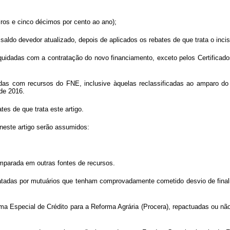
eiros e cinco décimos por cento ao ano);
saldo devedor atualizado, depois de aplicados os rebates de que trata o inciso
quidadas com a contratação do novo financiamento, exceto pelos Certificado
adas com recursos do FNE, inclusive àquelas reclassificadas ao amparo do 
 de 2016.
es de que trata este artigo.
neste artigo serão assumidos:
amparada em outras fontes de recursos.
atadas por mutuários que tenham comprovadamente cometido desvio de finalida
a Especial de Crédito para a Reforma Agrária (Procera), repactuadas ou nã