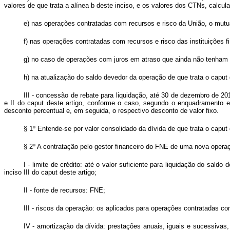
valores de que trata a alínea b deste inciso, e os valores dos CTNs, calcul
e) nas operações contratadas com recursos e risco da União, o mutu
f) nas operações contratadas com recursos e risco das instituições
g) no caso de operações com juros em atraso que ainda não tenham s
h) na atualização do saldo devedor da operação de que trata o caput d
III - concessão de rebate para liquidação, até 30 de dezembro de 20
e II do caput deste artigo, conforme o caso, segundo o enquadramento 
desconto percentual e, em seguida, o respectivo desconto de valor fixo.
§ 1º Entende-se por valor consolidado da dívida de que trata o caput 
§ 2º A contratação pelo gestor financeiro do FNE de uma nova opera
I - limite de crédito: até o valor suficiente para liquidação do saldo
inciso III do caput deste artigo;
II - fonte de recursos: FNE;
III - riscos da operação: os aplicados para operações contratadas c
IV - amortização da dívida: prestações anuais, iguais e sucessivas