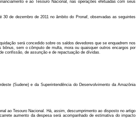
 Financiamento e ao Tesouro Nacional, nas operações efetuadas com seus
 até 30 de dezembro de 2011 no âmbito do Pronaf, observadas as seguintes
ra liquidação será concedido sobre os saldos devedores que se enquadrem nos
 os bônus, sem o cômputo de multa, mora ou quaisquer outros encargos por
de confissão, de assunção e de repactuação de dívidas.
ordeste (Sudene) e da Superintendência do Desenvolvimento da Amazônia
onal ao Tesouro Nacional. Há, assim, descumprimento ao disposto no artigo
carrete aumento da despesa será acompanhado de estimativa do impacto