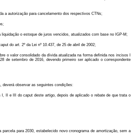
enda a autorização para cancelamento dos respectivos CTNs;
os;
a liquidação o estoque de juros vencidos, atualizados com base no IGP-M;
aput do art. 2º da Lei nº 10.437, de 25 de abril de 2002;
re o valor consolidado da dívida atualizada na forma definida nos incisos I
28 de setembro de 2016, devendo primeiro ser aplicado o correspondente
, deverá observar as seguintes condições:
I, II e III do caput deste artigo, depois de aplicado o rebate de que trata o
ima parcela para 2030, estabelecido novo cronograma de amortização, sem a