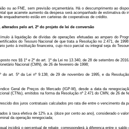
 União ou ao FNE, sem previsão orçamentária. Há o descumprimento ao disp
al que acarrete aumento da despesa será acompanhado de estimativa do impa
de enquadramento estão em carteiras de cooperativas de crédito.
, alterados pelo art. 2º do projeto de lei de conversão
stímulo à liquidação de dívidas de operações efetuadas ao amparo do Prog
 Certificados do Tesouro Nacional de que trata a Resolução no 2.471, de 19
io junto à instituição financeira, cujo risco parcial ou integral seja do Tes
isposto nos §§ 1º e 2º do art. 1º da Lei no 13.340, de 28 de setembro de 201
netário Nacional (CMN), de 26 de fevereiro de 1998;
6º do art. 5º da Lei nº 9.138, de 29 de novembro de 1995, e da Resoluçã
 Índice Geral de Preços do Mercado (IGP-M), desde a data da renegociaçã
cional (CTNs), emitidos na forma da Resolução nº 2.471 do CMN, de 26 de fe
escido dos juros contratuais calculados pro rata die entre o vencimento da pa
ados à taxa efetiva de 12% a.a. (doze por cento ao ano), considerado o valo
nominal da operação renegociada;
qual incidirá o percentual de rebate, corresponderá à diferença entre o saldo