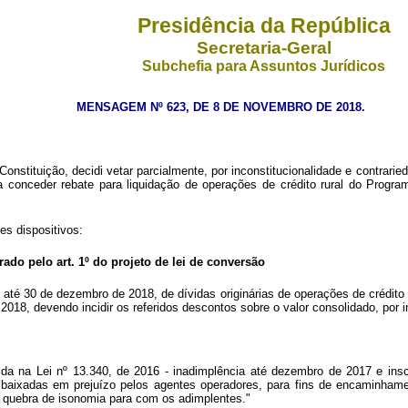
Presidência da República
Secretaria-Geral
Subchefia para Assuntos Jurídicos
MENSAGEM Nº 623, DE 8 DE NOVEMBRO DE 2018.
nstituição, decidi vetar parcialmente, por inconstitucionalidade e contrarie
 conceder rebate para liquidação de operações de crédito rural do Program
es dispositivos:
rado pelo art. 1º do projeto de lei de conversão
 até 30 de dezembro de 2018, de dívidas originárias de operações de crédito 
 2018, devendo incidir os referidos descontos sobre o valor consolidado, por 
ida na Lei nº 13.340, de 2016 - inadimplência até dezembro de 2017 e inscr
aixadas em prejuízo pelos agentes operadores, para fins de encaminhament
ar quebra de isonomia para com os adimplentes."