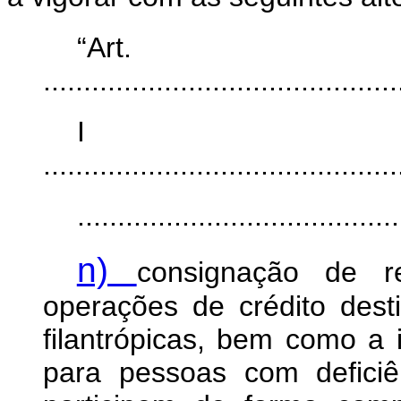
“Ar
............................................
I
............................................
........................................
n)
consignação de r
operações de crédito dest
filantrópicas, bem como a
para pessoas com deficiê