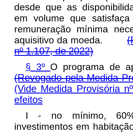
desde que as disponibilid
em volume que satisfaça
remuneração mínima nece
aquisitivo da moeda.
(
nº 1.107, de 2022)
§ 3º
O programa de 
(Revogado pela Medida Pro
(Vide Medida Provisória n
efeitos
I - no mínimo, 60%
investimentos em habita