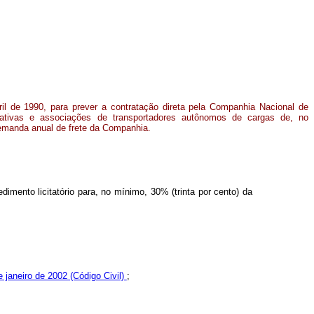
ril de 1990, para prever a contratação direta pela Companhia Nacional de
ativas e associações de transportadores autônomos de cargas de, no
demanda anual de frete da Companhia.
mento licitatório para, no mínimo, 30% (trinta por cento) da
e janeiro de 2002 (Código Civil)
;