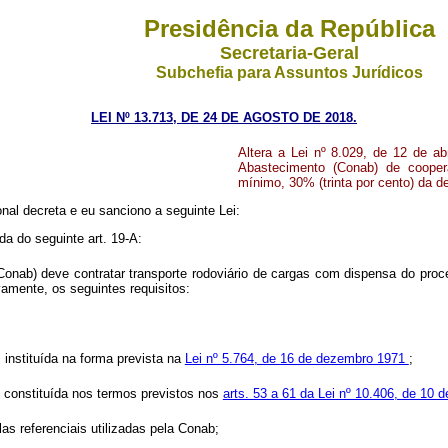
Presidência da República
Secretaria-Geral
Subchefia para Assuntos Jurídicos
LEI Nº 13.713, DE 24 DE AGOSTO DE 2018.
Altera a Lei nº 8.029, de 12 de ab
Abastecimento (Conab) de cooper
mínimo, 30% (trinta por cento) da 
al decreta e eu sanciono a seguinte Lei:
da do seguinte art. 19-A:
ab) deve contratar transporte rodoviário de cargas com dispensa do procedi
amente, os seguintes requisitos:
instituída na forma prevista na
Lei nº 5.764, de 16 de dezembro 1971
;
 constituída nos termos previstos nos
arts. 53 a 61 da Lei nº 10.406, de 10 d
las referenciais utilizadas pela Conab;