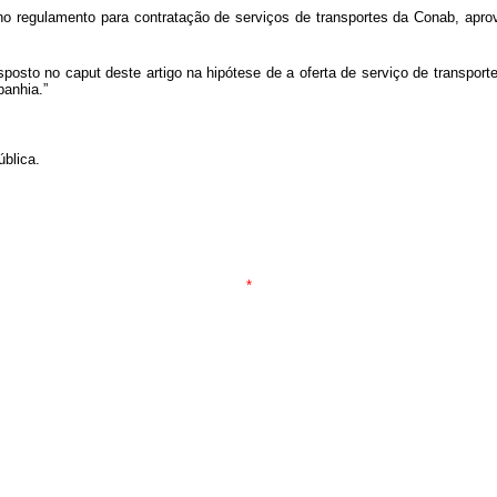
s no regulamento para contratação de serviços de transportes da Conab, apro
isposto no
caput
deste artigo na hipótese de a oferta de serviço de transpor
panhia.”
ública.
*