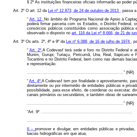
§ 2º As instituições financeiras oficiais informarão ao poder p
Art. 2º O art. 12 da
Lei nº 12.873, de 24 de outubro de 2013
, passa a
“
Art. 12.
No âmbito do Programa Nacional de Apoio à Captaç
poderá firmar parceria com os Estados, o Distrito Federal,
consórcios públicos constituídos como associação pública e
observado o disposto no
art. 116 da Lei nº 8.666, de 21 de j
Art. 3º Os arts. 2º, 4º e 9º da
Lei nº 6.088, de 16 de julho de 1974
, p
“
Art. 2º
A Codevasf terá sede e foro no Distrito Federal e 
Munim, Gurupi, Turiaçu, Pericumã, Una, Real, Itapicuru e
Tocantins e no Distrito Federal, bem como nas demais bacias
e representação.
...............................................................................” (NR)
“
Art. 4º
A Codevasf tem por finalidade o aproveitamento, para
diretamente ou por intermédio de entidades públicas e privad
possibilidade, para esse efeito, de coordenar ou executar, di
canais primários ou secundários, e também obras de saneament
...............................................................................” (NR)
“Art. 9º. ..........................................................................
.........................................................................................
II –
promover e divulgar, em entidades públicas e privadas,
bacias hidrográficas em que atua;