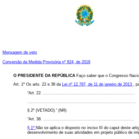
Mensagem de veto
Conversão da Medida Provisória nº 824, de 2018
O PRESIDENTE DA REPÚBLICA
Faço saber que o Congresso Nacion
Art. 1º Os arts. 22 e 38 da
Lei nº 12.787, de 11 de janeiro de 2013
, p
“Art. 22. ..........................................................................
........................................................................................
§ 2º (VETADO).” (NR)
“Art. 38. .........................................................................
§ 1º
Não se aplica o disposto no inciso III do
caput
deste arti
desenvolvimento de suas atividades em projeto público de irr