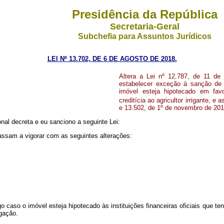
Presidência da República
Secretaria-Geral
Subchefia para Assuntos Jurídicos
LEI Nº 13.702, DE 6 DE AGOSTO DE 2018.
Altera a Lei nº 12.787, de 11 de 
estabelecer exceção à sanção de 
imóvel esteja hipotecado em favo
creditícia ao agricultor irrigante, e 
e 13.502, de 1º de novembro de 201
al decreta e eu sanciono a seguinte Lei:
assam a vigorar com as seguintes alterações:
go caso o imóvel esteja hipotecado às instituições financeiras oficiais que ten
igação.