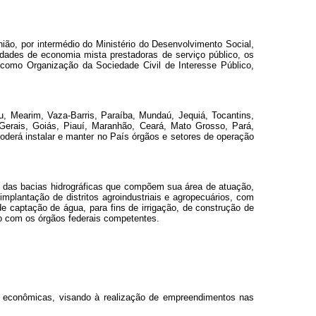
o, por intermédio do Ministério do Desenvolvimento Social,
edades de economia mista prestadoras de serviço público, os
s como Organização da Sociedade Civil de Interesse Público,
ru, Mearim, Vaza-Barris, Paraíba, Mundaú, Jequiá, Tocantins,
Gerais, Goiás, Piauí, Maranhão, Ceará, Mato Grosso, Pará,
oderá instalar e manter no País órgãos e setores de operação
olo das bacias hidrográficas que compõem sua área de atuação,
implantação de distritos agroindustriais e agropecuários, com
 de captação de água, para fins de irrigação, de construção de
ão com os órgãos federais competentes.
s e econômicas, visando à realização de empreendimentos nas