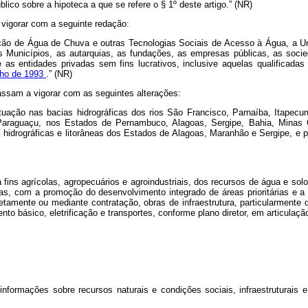
úblico sobre a hipoteca a que se refere o § 1º deste artigo.” (NR)
 vigorar com a seguinte redação:
ão de Água de Chuva e outras Tecnologias Sociais de Acesso à Água, a Uniã
 os Municípios, as autarquias, as fundações, as empresas públicas, as soci
 as entidades privadas sem fins lucrativos, inclusive aquelas qualificada
unho de 1993
.” (NR)
assam a vigorar com as seguintes alterações:
atuação nas bacias hidrográficas dos rios São Francisco, Parnaíba, Itapecu
 Paraguaçu, nos Estados de Pernambuco, Alagoas, Sergipe, Bahia, Minas 
 hidrográficas e litorâneas dos Estados de Alagoas, Maranhão e Sergipe, e p
 fins agrícolas, agropecuários e agroindustriais, dos recursos de água e s
as, com a promoção do desenvolvimento integrado de áreas prioritárias e a 
retamente ou mediante contratação, obras de infraestrutura, particularmente
o básico, eletrificação e transportes, conforme plano diretor, em articulaç
 informações sobre recursos naturais e condições sociais, infraestruturai