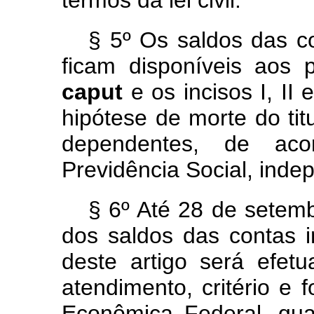
termos da lei civil.
§ 5º Os saldos das co
ficam disponíveis aos 
caput
e os incisos I, II 
hipótese de morte do titu
dependentes, de ac
Previdência Social, inde
§ 6º Até 28 de setemb
dos saldos das contas i
deste artigo será efe
atendimento, critério e 
Econômica Federal, qu