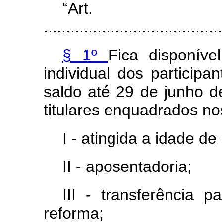
“Ar
........................................
§ 1º
Fica disponíve
individual dos particip
saldo até 29 de junho d
titulares enquadrados no
I - atingida a idade d
II - aposentadoria;
III - transferência 
reforma;