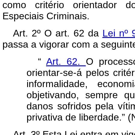
como critério orientador 
Especiais Criminais.
Art. 2º O art. 62 da
Lei nº
passa a vigorar com a seguint
“
Art. 62.
O process
orientar-se-á pelos crité
informalidade, econom
objetivando, sempre q
danos sofridos pela vít
privativa de liberdade.” 
Art. 3º Esta Lei entra em vi