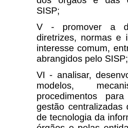
dos órgãos e das e
SISP;
V - promover a dis
diretrizes, normas e 
interesse comum, ent
abrangidos pelo SISP;
VI - analisar, desenv
modelos, mecan
procedimentos para 
gestão centralizadas
de tecnologia da inf
órgãos e pelas entid