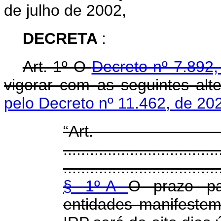
de julho de 2002,
DECRETA
:
Art. 1º O
Decreto nº 7.892
vigorar com as seguintes alt
pelo Decreto nº 11.462, de 20
“Ar
...................................
...................................
§ 1º-A
O prazo pa
entidades manifestem