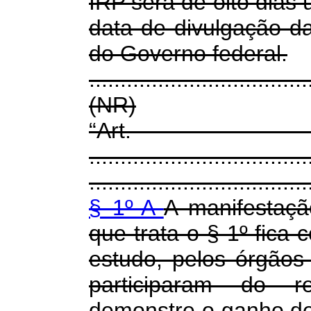
IRP será de oito dias 
data de divulgação d
do Governo federal.
...................................
(NR)
“Ar
...................................
...................................
§ 1º-A
A manifestaçã
que trata o § 1º fica 
estudo, pelos órgãos
participaram do r
demonstre o ganho de e