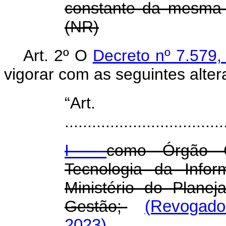
constante da mesma a
(NR)
Art. 2º O
Decreto nº 7.579
vigorar com as seguintes alte
“Ar
...................................
I -
como Órgão C
Tecnologia da Info
Ministério do Plane
Gestão;
(Revogado 
2023)