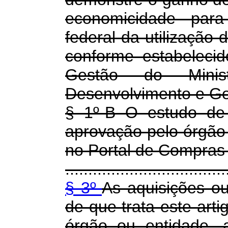
economicidade para
federal da utilização 
conforme estabeleci
Gestão do Minist
Desenvolvimento e Ge
§ 1º-B O estudo de 
aprovação pelo órgão 
no Portal de Compras 
...................................
§ 3º
As aquisições ou
de que trata este art
órgão ou entidade, 