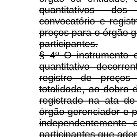
quantitativos do
convocatório e regist
preços para o órgão g
participantes.
§ 4º O instrumento 
quantitativo decorr
registro de preços
totalidade, ao dobro 
registrado na ata de
órgão gerenciador e p
independentemente 
participantes que ader