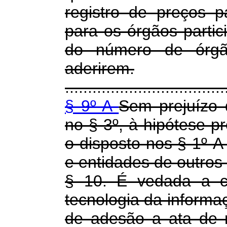
registro de preços 
para os órgãos parti
do número de órgão
aderirem.
...................................
§ 9º-A
Sem prejuízo 
no § 3º, à hipótese pr
o disposto nos § 1º-A
e entidades de outros 
§ 10. É vedada a co
tecnologia da inform
de adesão a ata de 