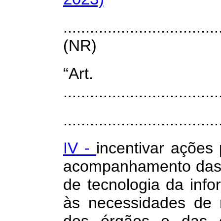
...................................
(NR)
“Ar
...................................
...................................
IV -
incentivar ações
acompanhamento das 
de tecnologia da inf
às necessidades de 