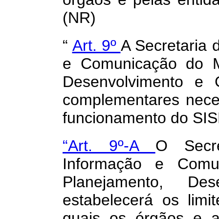
(NR)
“
Art. 9º
A Secretaria 
e Comunicação do Mi
Desenvolvimento e 
complementares nece
funcionamento do SIS
“Art. 9º-A
O Secre
Informação e Comun
Planejamento, De
estabelecerá os limi
quais os órgãos e a