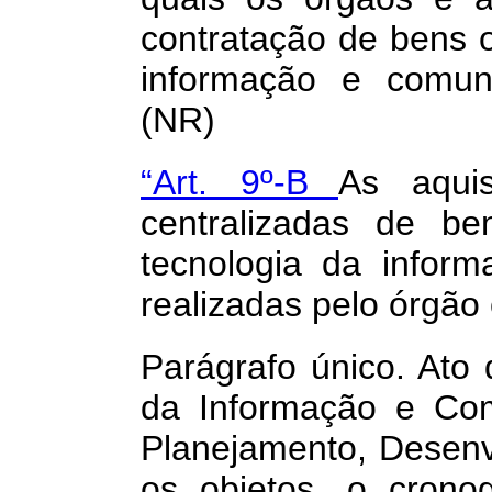
contratação de bens o
informação e comun
(NR)
“Art. 9º-B
As aqui
centralizadas de b
tecnologia da infor
realizadas pelo órgão 
Parágrafo único. Ato 
da Informação e Com
Planejamento, Desenv
os objetos, o crono