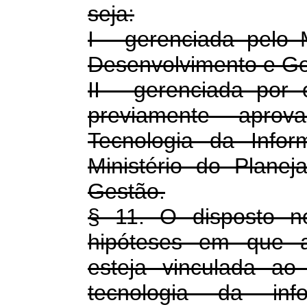
seja:
I - gerenciada pelo 
Desenvolvimento e Ge
II - gerenciada por
previamente aprov
Tecnologia da Info
Ministério do Plane
Gestão.
§ 11. O disposto n
hipóteses em que a
esteja vinculada ao
tecnologia da in