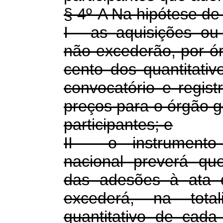
§ 4º-A Na hipótese de
I - as aquisições ou
não excederão, por ó
cento dos quantitativ
convocatório e regist
preços para o órgão g
participantes; e
II - o instrumento
nacional preverá que
das adesões à ata d
excederá, na tota
quantitativo de cada