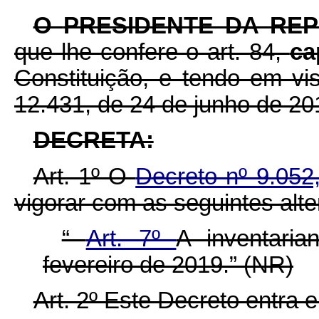
O
PRESIDENTE DA RE
que lhe confere o art. 84,
ca
Constituição, e tendo em vis
12.431, de 24 de junho de 20
DECRETA:
Art. 1º O
Decreto nº 9.05
vigorar com as seguintes alt
“
Art. 7º
A inventari
fevereiro de 2019.” (NR)
Art. 2º Este Decreto entra 