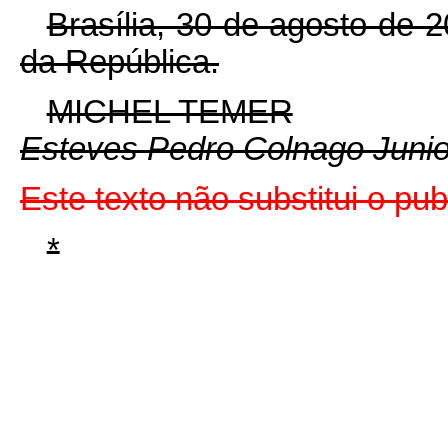
Brasília, 30 de agosto de 
da República.
MICHEL TEMER
Esteves Pedro Colnago Junio
Este texto não substitui o p
*