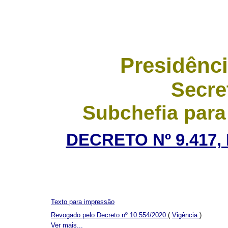
Presidênci
Secre
Subchefia para
DECRETO Nº 9.417,
Texto para impressão
Revogado pelo Decreto nº 10.554/2020
(
Vigência
)
Ver mais...