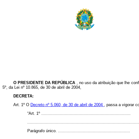
O PRESIDENTE DA REPÚBLICA
, no uso da atribuição que lhe conf
5º, da Lei nº 10.865, de 30 de abril de 2004,
DECRETA:
Art. 1º O
Decreto nº 5.060, de 30 de abril de 2004
, passa a vigorar c
“Art. 1º ........................................................................
..........................................................................................
Parágrafo único. ..........................................................