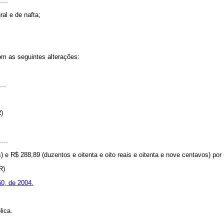
....
ral e de nafta;
om as seguintes alterações:
...
R)
....
 e R$ 288,89 (duzentos e oitenta e oito reais e oitenta e nove centavos) por 
NR)
60, de 2004.
lica.