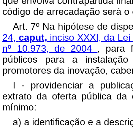
que envolva contrapartida fina
código de arrecadação será o d
Art. 7º Na hipótese de disp
24,
caput,
inciso XXXI, da Le
nº 10.973, de 2004
, para 
públicos para a instalaçã
promotores da inovação, cabe
I - providenciar a publicaç
extrato da oferta pública da
mínimo:
a) a identificação e a descr