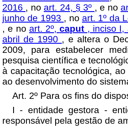
2016
, no
art. 24, § 3º
, e no
a
junho de 1993
, no
art. 1º da 
, e no
art. 2º,
caput
, inciso I
abril de 1990
, e altera o De
2009, para estabelecer med
pesquisa científica e tecnológ
à capacitação tecnológica, ao
ao desenvolvimento do sistema
Art. 2º Para os fins do disp
I - entidade gestora - ent
responsável pela gestão de a