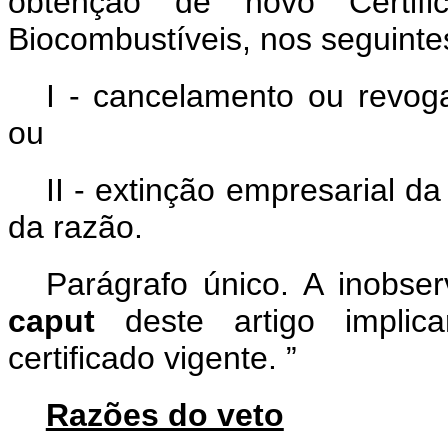
obtenção de novo Certifi
Biocombustíveis, nos seguinte
I - cancelamento ou revoga
ou
II - extinção empresarial d
da razão.
Parágrafo único. A inobse
caput
deste artigo impli
certificado vigente.
”
Razões do veto