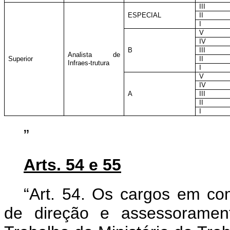
III
ESPECIAL
II
I
V
IV
B
III
Analista de
Superior
II
Infraes-trutura
I
V
IV
A
III
II
I
”
Arts. 54 e 55
“Art. 54. Os cargos em co
de direção e assessoramen