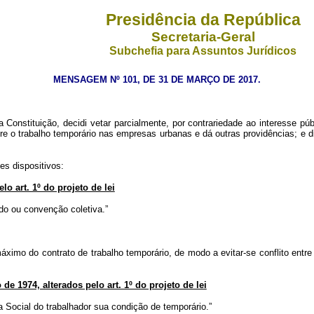
Presidência da República
Secretaria-Geral
Subchefia para Assuntos Jurídicos
MENSAGEM Nº 101, DE 31 DE MARÇO DE 2017.
onstituição, decidi vetar parcialmente, por contrariedade ao interesse públ
obre o trabalho temporário nas empresas urbanas e dá outras providências; e
es dispositivos:
elo art. 1º do projeto de lei
rdo ou convenção coletiva.”
ximo do contrato de trabalho temporário, de modo a evitar-se conflito entre
 de 1974, alterados pelo art. 1º do projeto de lei
a Social do trabalhador sua condição de temporário.”