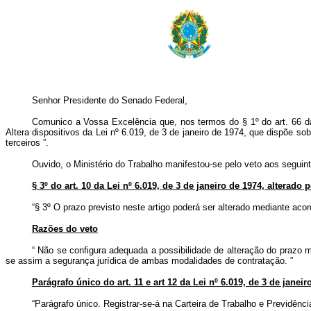
Senhor Presidente do Senado Federal,
Comunico a Vossa Excelência que, nos termos do § 1º do art. 66 da C
Altera dispositivos da Lei nº 6.019, de 3 de janeiro de 1974, que dispõe s
terceiros
”.
Ouvido, o Ministério do Trabalho manifestou-se pelo veto aos seguint
§ 3º do art. 10 da Lei nº 6.019, de 3 de janeiro de 1974, alterado p
“§ 3º O prazo previsto neste artigo poderá ser alterado mediante aco
Razões do veto
“
Não se configura adequada a possibilidade de alteração do prazo má
se assim a segurança jurídica de ambas modalidades de contratação.
”
Parágrafo único do art. 11 e art 12 da Lei nº 6.019, de 3 de janeiro
“Parágrafo único. Registrar-se-á na Carteira de Trabalho e Previdênci