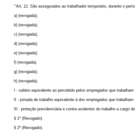
“‘Art. 12. São assegurados ao trabalhador temporário, durante o per
a) (revogada);
b) (revogada);
c) (revogada);
d) (revogada);
e) (revogada);
f) (revogada);
g) (revogada);
h) (revogada);
I - salário equivalente ao percebido pelos empregados que trabalh
II - jornada de trabalho equivalente à dos empregados que trabalha
III - proteção previdenciária e contra acidentes do trabalho a cargo d
§ 1º (Revogado).
§ 2º (Revogado).