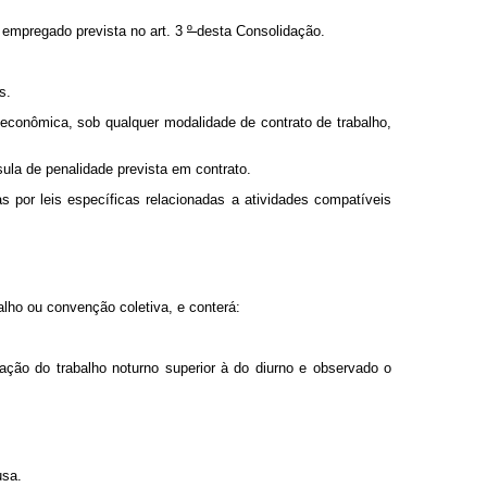
 empregado prevista no art. 3
º
desta Consolidação.
s.
econômica, sob qualquer modalidade de contrato de trabalho,
sula de penalidade prevista em contrato.
as por leis específicas relacionadas a atividades compatíveis
balho ou convenção coletiva, e conterá:
eração do trabalho noturno superior à do diurno e observado o
usa.