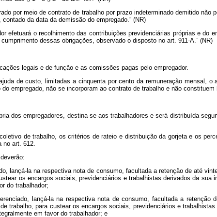
ado por meio de contrato de trabalho por prazo indeterminado demitido não
es, contado da data da demissão do empregado.” (NR)
ador efetuará o recolhimento das contribuições previdenciárias próprias e 
cumprimento dessas obrigações, observado o disposto no art. 911-A.” (NR)
tificações legais e de função e as comissões pagas pelo empregador.
e ajuda de custo, limitadas a cinquenta por cento da remuneração mensal, o
do empregado, não se incorporam ao contrato de trabalho e não constituem ba
rópria dos empregadores, destina-se aos trabalhadores e será distribuída segu
oletivo de trabalho, os critérios de rateio e distribuição da gorjeta e os per
 no art. 612.
 deverão:
iado, lançá-la na respectiva nota de consumo, facultada a retenção de até vi
custear os encargos sociais, previdenciários e trabalhistas derivados da su
r do trabalhador;
iferenciado, lançá-la na respectiva nota de consumo, facultada a retenção d
de trabalho, para custear os encargos sociais, previdenciários e trabalhist
tegralmente em favor do trabalhador; e