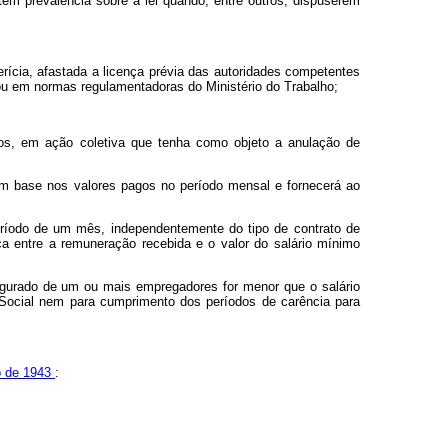
 têm prevalência sobre a lei quando, entre outros, dispuserem
erícia, afastada a licença prévia das autoridades competentes
 ou em normas regulamentadoras do Ministério do Trabalho;
rios, em ação coletiva que tenha como objeto a anulação de
com base nos valores pagos no período mensal e fornecerá ao
íodo de um mês, independentemente do tipo de contrato de
ça entre a remuneração recebida e o valor do salário mínimo
egurado de um ou mais empregadores for menor que o salário
Social nem para cumprimento dos períodos de carência para
io de 1943
: