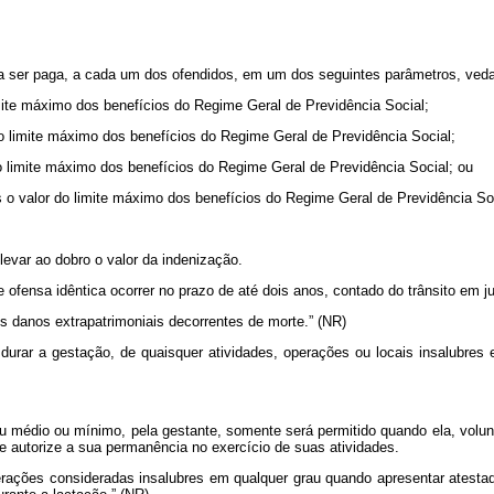
ão a ser paga, a cada um dos ofendidos, em um dos seguintes parâmetros, ve
limite máximo dos benefícios do Regime Geral de Previdência Social;
do limite máximo dos benefícios do Regime Geral de Previdência Social;
 do limite máximo dos benefícios do Regime Geral de Previdência Social; ou
s o valor do limite máximo dos benefícios do Regime Geral de Previdência So
levar ao dobro o valor da indenização.
se ofensa idêntica ocorrer no prazo de até dois anos, contado do trânsito em 
s danos extrapatrimoniais decorrentes de morte.” (NR)
urar a gestação, de quaisquer atividades, operações ou locais insalubres 
u médio ou mínimo, pela gestante, somente será permitido quando ela, volun
e autorize a sua permanência no exercício de suas atividades.
erações consideradas insalubres em qualquer grau quando apresentar atesta