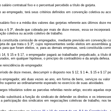
lário contratual fixo e o percentual percebido a título de gorjeta.
e ao empregado, terá seus critérios definidos em convenção coletiva ou acor
ário fixo e a média dos valores das gorjetas referente aos últimos doze m
ata o § 3º, desde que cobrada por mais de doze meses, essa se incorporará
ão coletiva ou acordo coletivo de trabalho.
 constituída comissão de empregados, mediante previsão em convenção cole
rjeta de que trata o § 3º, cujos representantes serão eleitos em assembleia 
ara que foram eleitos, e, para as demais empresas, será constituída comissã
4, § 15 e § 17, o empregador pagará ao trabalhador prejudicado, a título d
gurados, em qualquer hipótese, o princípio do contraditório e da ampla defesa.
 de reincidência do empregador.
período de doze meses, descumprir o disposto nos § 12, § 1
4
, § 15 e § 17 p
lo empregador, até duas vezes ao ano, em forma de bens, serviços ou valor
 superior ao ordinariamente esperado no exercício de suas atividades.
rgos tributários sobre as parcelas referidas neste artigo, exceto aquelas ex
o substituirá a função do sindicato de defender os direitos e os interesses
ia a participação dos sindicatos em negociações coletivas de trabalho, nos 