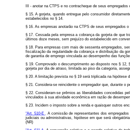
III - anotar na CTPS e no contracheque de seus empregados o sa
§ 15. A gorjeta, quando entregue pelo consumidor diretament
estabelecidos no § 14.
§ 16. As empresas anotarão na CTPS de seus empregados o sal
§ 17. Cessada pela empresa a cobrança da gorjeta de que tr
últimos doze meses, sem prejuízo do estabelecido em convenç
§ 18. Para empresas com mais de sessenta empregados, será
fiscalização da regularidade da cobrança e distribuição da go
de garantia de emprego vinculada ao desempenho das funções p
§ 19. Comprovado o descumprimento ao disposto nos § 12, § 1
gorjeta por dia de atraso, limitada ao piso da categoria, asse
§ 20. A limitação prevista no § 19 será triplicada na hipótese
§ 21. Considera-se reincidente o empregador que, durante o 
§ 22. Consideram-se prêmios as liberalidades concedidas pe
vinculados à sua atividade econômica em razão de desempenho
§ 23. Incidem o imposto sobre a renda e quaisquer outros enca
“Art. 510-E
. A comissão de representantes dos empregados nã
judiciais ou administrativas, hipótese em que será obrigatór
(NR)