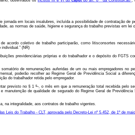
abalho, observados os
incisos III e VI do
caput
do art. 8
º da Constituição
,
 jornada em locais insalubres, incluída a possibilidade de contratação de p
lidade, as normas de saúde, higiene e segurança do trabalho previstas em lei
 de acordo coletivo de trabalho participarão, como litisconsortes necessá
individual.” (NR)
ibuições previdenciárias próprias e do trabalhador e o depósito do FGTS 
somatório de remunerações auferidas de um ou mais empregadores no per
 mensal, poderão recolher ao Regime Geral de Previdência Social a diferen
ição do trabalhador retida pelo empregador.
ntar previsto no § 1
º
, o mês em que a remuneração total recebida pelo s
o e manutenção de qualidade de segurado do Regime Geral de Previdência 
ca, na integralidade, aos contratos de trabalho vigentes.
as Leis do Trabalho - CLT, aprovada pelo Decreto-Lei nº 5.452, de 1º de ma