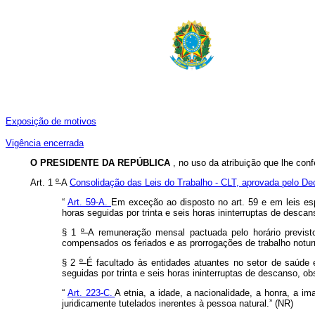
Exposição de motivos
Vigência encerrada
O
PRESIDENTE DA REPÚBLICA
, no uso da atribuição que lhe conf
Art. 1
º
A
Consolidação das Leis do Trabalho - CLT, aprovada pelo Dec
“
Art. 59-A.
Em exceção ao disposto no art. 59 e em leis espe
horas seguidas por trinta e seis horas ininterruptas de desca
§ 1
º
A remuneração mensal pactuada pelo horário previs
compensados os feriados e as prorrogações de trabalho noturn
§ 2
º
É facultado às entidades atuantes no setor de saúde e
seguidas por trinta e seis horas ininterruptas de descanso, o
“
Art. 223-C.
A etnia, a idade, a nacionalidade, a honra, a im
juridicamente tutelados inerentes à pessoa natural.” (NR)