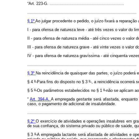
“Art. 223-G. ............................................................
........................................................................................
§ 1º
Ao julgar procedente o pedido, o juízo fixará a reparaç
I - para ofensa de natureza leve - até três vezes o valor do 
II - para ofensa de natureza média - até cinco vezes o valor 
III - para ofensa de natureza grave - até vinte vezes o valor
IV - para ofensa de natureza gravíssima - até cinquenta veze
........................................................................................
§ 3º
Na reincidência de quaisquer das partes, o juízo poderá e
§ 4
º
Para fins do disposto no § 3
º
, a reincidência ocorrerá 
§ 5
º
Os parâmetros estabelecidos no § 1
º
não se aplicam ao
“
Art. 394-A.
A empregada gestante será afastada, enquanto d
caso, o pagamento de adicional de insalubridade.
........................................................................................
§ 2º
O exercício de atividades e operações insalubres em gra
de sua confiança, do sistema privado ou público de saúde, qu
§ 3
º
A empregada lactante será afastada de atividades e op