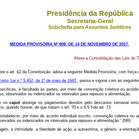
Presidência da República
Secretaria-Geral
Subchefia para Assuntos Jurídicos
MEDIDA PROVISÓRIA Nº 808, DE 14 DE NOVEMBRO DE 2017.
Altera a Consolidação das Leis do T
ere o art. 62 da Constituição, adota a seguinte Medida Provisória, com força d
reto- Lei n
º 5.452, de 1º de maio de 1943
, passa a vigorar com as seguinte
cíficas, é facultado às partes, por meio de convenção coletiva ou acordo c
nso, observados ou indenizados os intervalos para repouso e alimentação.
to no
caput
abrange os pagamentos devidos pelo descanso semanal remu
o, quando houver, de que tratam o art. 70 e o § 5
º
do art. 73.
stabelecer, por meio de acordo individual escrito, convenção coletiva ou ac
bservados ou indenizados os intervalos para repouso e alimentação.” (NR)
agem, a intimidade, a liberdade de ação, a autoestima, o gênero, a orientaçã