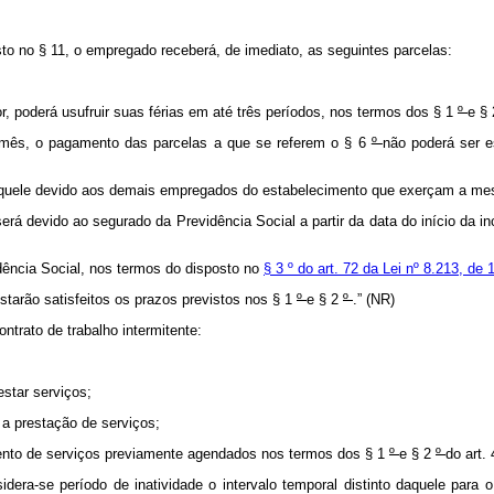
o no § 11, o empregado receberá, de imediato, as seguintes parcelas:
 poderá usufruir suas férias em até três períodos, nos termos dos § 1
º
e §
 mês, o pagamento das parcelas a que se referem o § 6
º
não poderá ser e
 àquele devido aos demais empregados do estabelecimento que exerçam a m
 será devido ao segurado da Previdência Social a partir da data do início da
dência Social, nos termos do disposto no
§ 3
º do art. 72 da Lei nº 8.213, de
tarão satisfeitos os prazos previstos nos § 1
º
e § 2
º
.” (NR)
ntrato de trabalho intermitente:
estar serviços;
 a prestação de serviços;
mento de serviços previamente agendados nos termos dos § 1
º
e § 2
º
do art.
sidera-se período de inatividade o intervalo temporal distinto daquele para