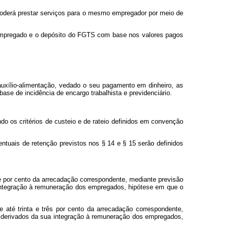
 poderá prestar serviços para o mesmo empregador por meio de
do empregado e o depósito do FGTS com base nos valores pagos
 auxílio-alimentação, vedado o seu pagamento em dinheiro, as
se de incidência de encargo trabalhista e previdenciário.
ndo os critérios de custeio e de rateio definidos em convenção
centuais de retenção previstos nos § 14 e § 15 serão definidos
nte por cento da arrecadação correspondente, mediante previsão
a integração à remuneração dos empregados, hipótese em que o
e até trinta e três por cento da arrecadação correspondente,
as derivados da sua integração à remuneração dos empregados,