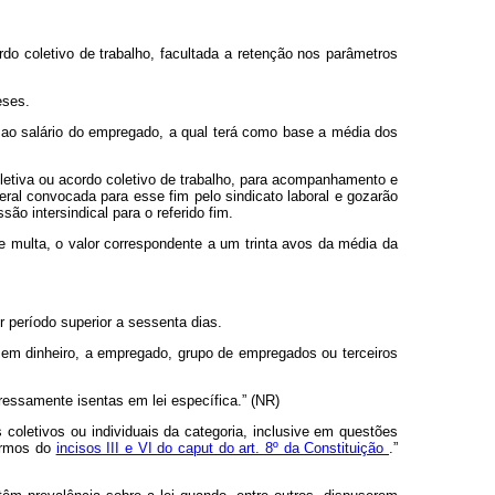
do coletivo de trabalho, facultada a retenção nos parâmetros
eses.
 ao salário do empregado, a qual terá como base a média dos
tiva ou acordo coletivo de trabalho, para acompanhamento e
geral convocada para esse fim pelo sindicato laboral e gozarão
o intersindical para o referido fim.
e multa, o valor correspondente a um trinta avos da média da
or período superior a sessenta dias.
 em dinheiro, a empregado, grupo de empregados ou terceiros
pressamente isentas em lei específica.” (NR)
 coletivos ou individuais da categoria, inclusive em questões
termos do
incisos III e VI do caput do art. 8º da Constituição
.”