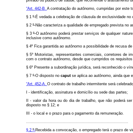
privado ou público de saúde, que recomende o afastamento du
“Art. 442-B.
A contratação do autônomo, cumpridas por este to
§ 1
º
É vedada a celebração de cláusula de exclusividade no 
§ 2
º
Não caracteriza a qualidade de empregado prevista no a
§ 3
º
O autônomo poderá prestar serviços de qualquer natur
inclusive como autônomo.
§ 4º Fica garantida ao autônomo a possibilidade de recusa de 
§ 5º Motoristas, representantes comerciais, corretores de im
com o contrato autônomo, desde que cumpridos os requisito
§ 6º Presente a subordinação jurídica, será reconhecido o vín
§ 7
º
O disposto no
caput
se aplica ao autônomo, ainda que e
“Art. 452-A.
O contrato de trabalho intermitente será celebrad
I - identificação, assinatura e domicílio ou sede das partes;
II - valor da hora ou do dia de trabalho, que não poderá ser
disposto no § 12; e
III - o local e o prazo para o pagamento da remuneração.
......................................................................................
§ 2
º
Recebida a convocação, o empregado terá o prazo de vin