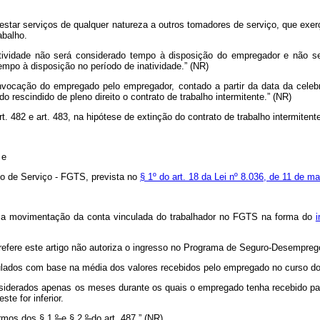
restar serviços de qualquer natureza a outros tomadores de serviço, que exe
abalho.
natividade não será considerado tempo à disposição do empregador e não s
empo à disposição no período de inatividade.” (NR)
vocação do empregado pelo empregador, contado a partir da data da celebr
o rescindido de pleno direito o contrato de trabalho intermitente.” (NR)
. 482 e art. 483, na hipótese de extinção do contrato de trabalho intermitent
 e
po de Serviço - FGTS, prevista no
§ 1º do art. 18 da Lei nº 8.036, de 11 de m
ite a movimentação da conta vinculada do trabalhador no FGTS na forma do
i
refere este artigo
não autoriza o ingresso no Programa de Seguro-Desemprego
culados com base na média dos valores recebidos pelo empregado no curso do c
nsiderados apenas os meses durante os quais o empregado tenha recebido par
ste for inferior.
ermos dos § 1
º
e § 2
º
do art. 487.” (NR)