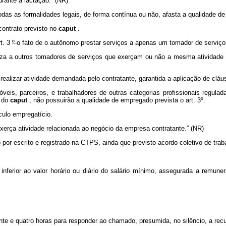
rante a lactação.” (NR)
das as formalidades legais, de forma contínua ou não, afasta a qualidade de
contrato previsto no
caput
.
rt. 3
º
o fato de o autônomo prestar serviços a apenas um tomador de serviço
eza a outros tomadores de serviços que exerçam ou não a mesma atividade 
realizar atividade demandada pelo contratante, garantida a aplicação de cláu
óveis, parceiros, e trabalhadores de outras categorias profissionais regulad
s do
caput
, não possuirão a qualidade de empregado prevista o art. 3º.
culo empregatício.
xerça atividade relacionada ao negócio da empresa contratante.” (NR)
o por escrito e registrado na CTPS, ainda que previsto acordo coletivo de tra
 inferior ao valor horário ou diário do salário mínimo, assegurada a remun
te e quatro horas para responder ao chamado, presumida, no silêncio, a rec