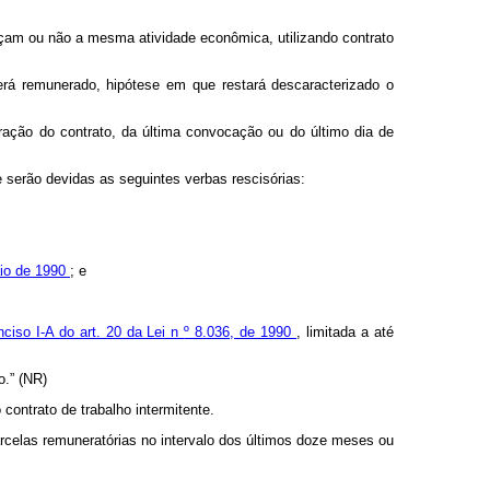
rçam ou não a mesma atividade econômica, utilizando contrato
erá remunerado, hipótese em que restará descaracterizado o
ação do contrato, da última convocação ou do último dia de
e serão devidas as seguintes verbas rescisórias:
aio de 1990
; e
nciso I-A do art. 20 da Lei n
º 8.036, de 1990
, limitada a até
.” (NR)
ontrato de trabalho intermitente.
celas remuneratórias no intervalo dos últimos doze meses ou