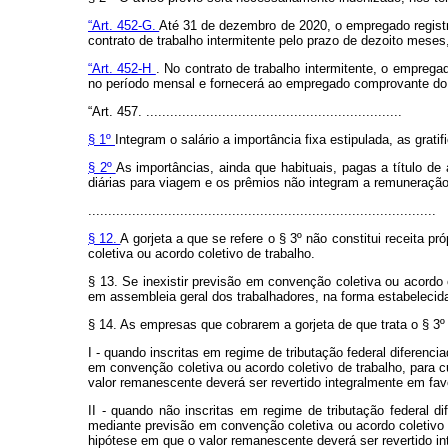
“Art. 452-G.
Até 31 de dezembro de 2020, o empregado registr
contrato de trabalho intermitente pelo prazo de dezoito mes
“Art. 452-H
. No contrato de trabalho intermitente, o empreg
no período mensal e fornecerá ao empregado comprovante do 
“Art. 457. ................................................................
§ 1º
Integram o salário a importância fixa estipulada, as gra
§ 2º
As importâncias, ainda que habituais, pagas a título d
diárias para viagem e os prêmios não integram a remuneração 
.......................................................................................
§ 12.
A gorjeta a que se refere o § 3º não constitui receita p
coletiva ou acordo coletivo de trabalho.
§ 13. Se inexistir previsão em convenção coletiva ou acordo c
em assembleia geral dos trabalhadores, na forma estabelecida
§ 14. As empresas que cobrarem a gorjeta de que trata o § 3º
I - quando inscritas em regime de tributação federal diferenc
em convenção coletiva ou acordo coletivo de trabalho, para 
valor remanescente deverá ser revertido integralmente em favo
II - quando não inscritas em regime de tributação federal d
mediante previsão em convenção coletiva ou acordo coletivo 
hipótese em que o valor remanescente deverá ser revertido in