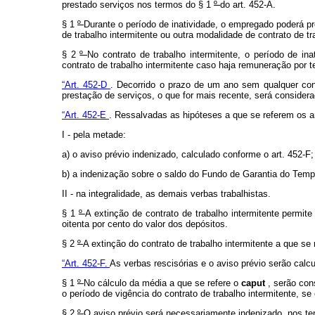
prestado serviços nos termos do § 1
º
do art. 452-A.
§ 1
º
Durante o período de inatividade, o empregado poderá p
de trabalho intermitente ou outra modalidade de contrato de tr
§ 2
º
No contrato de trabalho intermitente, o período de i
contrato de trabalho intermitente caso haja remuneração por t
“Art. 452-D
. Decorrido o prazo de um ano sem qualquer con
prestação de serviços, o que for mais recente, será considerad
“Art. 452-E
. Ressalvadas as hipóteses a que se referem os art
I - pela metade:
a) o aviso prévio indenizado, calculado conforme o art. 452-F;
b) a indenização sobre o saldo do Fundo de Garantia do Tem
II - na integralidade, as demais verbas trabalhistas.
§ 1
º
A extinção de contrato de trabalho intermitente perm
oitenta por cento do valor dos depósitos.
§ 2
º
A extinção do contrato de trabalho intermitente a que se 
“Art. 452-F.
As verbas rescisórias e o aviso prévio serão cal
§ 1
º
No cálculo da média a que se refere o
caput
, serão co
o período de vigência do contrato de trabalho intermitente, se e
§ 2
º
O aviso prévio será necessariamente indenizado, nos t