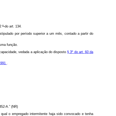
 2
º
do art. 134.
stipulado por período superior a um mês, contado a partir do
esma função.
 incapacidade, vedada a aplicação do disposto
§ 3º do art. 60 da
 1991
.
 452-A.” (NR)
 o qual o empregado intermitente haja sido convocado e tenha