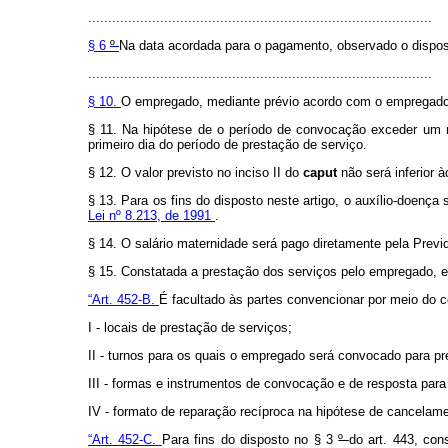
......................................................................................
§ 6
º
Na data acordada para o pagamento, observado o dispost
......................................................................................
§ 10.
O empregado, mediante prévio acordo com o empregador,
§ 11. Na hipótese de o período de convocação exceder um
primeiro dia do período de prestação de serviço.
§ 12. O valor previsto no inciso II do
caput
não será inferior
§ 13. Para os fins do disposto neste artigo, o auxílio-doença
Lei nº 8.213, de 1991
.
§ 14. O salário maternidade será pago diretamente pela Previ
§ 15. Constatada a prestação dos serviços pelo empregado, es
“Art. 452-B.
É facultado às partes convencionar por meio do co
I - locais de prestação de serviços;
II - turnos para os quais o empregado será convocado para pr
III - formas e instrumentos de convocação e de resposta para
IV - formato de reparação recíproca na hipótese de cancela
“Art. 452-C.
Para fins do disposto no § 3
º
do art. 443, con