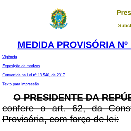
Pres
Subch
MEDIDA PROVISÓRIA Nº 7
Vigência
Exposição de motivos
Convertida na Lei nº 13.540, de 2017
Texto para impressão
O PRESIDENTE DA REPÚ
confere o art. 62, da Cons
Provisória, com força de lei: