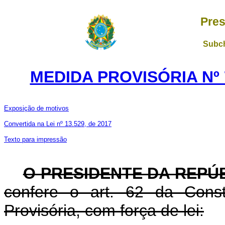
Pres
Subch
MEDIDA PROVISÓRIA Nº 7
Exposição de motivos
Convertida na Lei nº 13.529, de 2017
Texto para impressão
O PRESIDENTE DA REPÚ
confere o art. 62 da Const
Provisória, com força de lei: